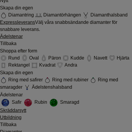
Nytt
Skapa din egen
Diamantring
Diamantörhängen
Diamanthalsband
Expressleverans
Välj våra snabbsändande diamanter för
snabbare leverans.
Ädelstenar
Tillbaka
Shoppa efter form
Rund
Oval
Päron
Kudde
Navett
Hjärta
Rektangel
Kvadrat
Andra
Skapa din egen
Ring med safirer
Ring med rubiner
Ring med
smaragder
Ädelstenshalsband
Ädelstenar
Safir
Rubin
Smaragd
Skräddarsytt
Utbildning
Tillbaka
Diamanter