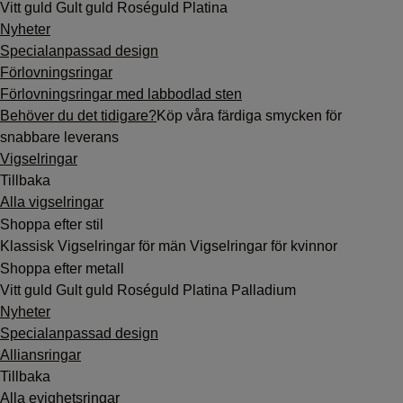
Vitt guld
Gult guld
Roséguld
Platina
Nyheter
Specialanpassad design
Förlovningsringar
Förlovningsringar med labbodlad sten
Behöver du det tidigare?
Köp våra färdiga smycken för
snabbare leverans
Vigselringar
Tillbaka
Alla vigselringar
Shoppa efter stil
Klassisk
Vigselringar för män
Vigselringar för kvinnor
Shoppa efter metall
Vitt guld
Gult guld
Roséguld
Platina
Palladium
Nyheter
Specialanpassad design
Alliansringar
Tillbaka
Alla evighetsringar