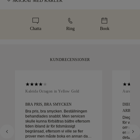
SKICKAT MED KÄRLEK
leveransen. För vissa varor med högt värde använder vi en
storleksändring inom 60 dagar efter leverans. Läs mer i vår
specialiserad frakttjänst som Malca-Amit eller Brinks. Skulle
Vi lägger stor omsorg i varje smycke. Ditt handgjorda smycke
storlekspolicy
.
du inte vara helt nöjd med ditt köp kan du returnera eller byta
levereras i vår ikoniska gula ask — elegant inslaget och redo
det inom 30 dagar.
för ditt ögonblick.
Chatta
Ring
Book
KUNDRECENSIONER
Kaleida Octagon in Yellow Gold
Aurelle in
BRA PRIS, BRA SMYCKEN
DIEGO V
ARBETA M
Bra pris, bra smycken. Beställningen
behandlades snabbt. Men servicen
Diego var 
skulle kunna förbättras bättre eftersom
för våra v
tiden ibland är för tidsmässigt
omsorg oc
begränsad, eftersom vi ville se fler
enastående 
prover men måste boka en annan dag.
detalj hant