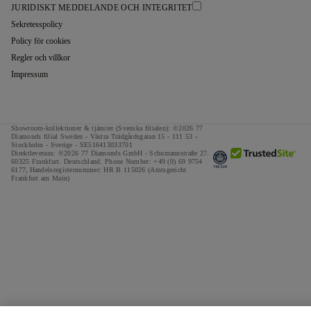
JURIDISKT MEDDELANDE OCH INTEGRITET
Sekretesspolicy
Policy för cookies
Regler och villkor
Impressum
Showroom-kollektioner & tjänster (Svenska filialen): ©2026 77
Diamonds filial Sweden - Västra Trädgårdsgatan 15 - 111 53 -
Stockholm - Sverige - SE516413033701
Direktleverans: ©2026 77 Diamonds GmbH -
Schumannstraße 27.
60325 Frankfurt. Deutschland.
Phone Number:
+49 (0) 69 9754
6177,
Handelsregisternummer: HR B 115026 (Amtsgericht
Frankfurt am Main)