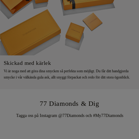
Skickad med kärlek
Vi är noga med att göra dina smycken så perfekta som möjligt. Du får ditt handgjorda
smycke i vår välkända gula ask, allt snyggt förpackat och redo för ditt stora ögonblick.
77 Diamonds & Dig
Tagga oss på Instagram @77Diamonds och #My77Diamonds