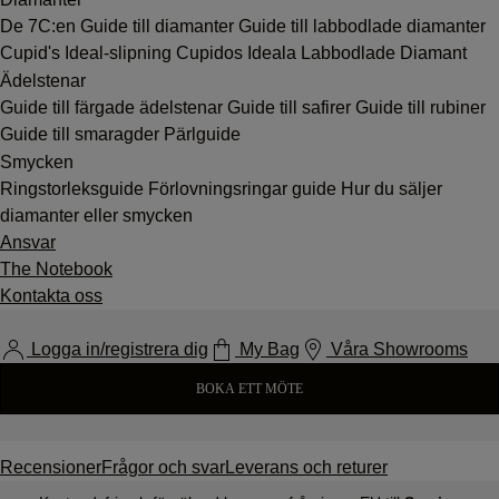
De 7C:en
Guide till diamanter
Guide till labbodlade diamanter
Cupid's Ideal-slipning
Cupidos Ideala Labbodlade Diamant
Ädelstenar
Guide till färgade ädelstenar
Guide till safirer
Guide till rubiner
Guide till smaragder
Pärlguide
Smycken
Ringstorleksguide
Förlovningsringar guide
Hur du säljer
diamanter eller smycken
Ansvar
The Notebook
Kontakta oss
Logga in/registrera dig
My Bag
Våra Showrooms
BOKA ETT MÖTE
Recensioner
Frågor och svar
Leverans och returer