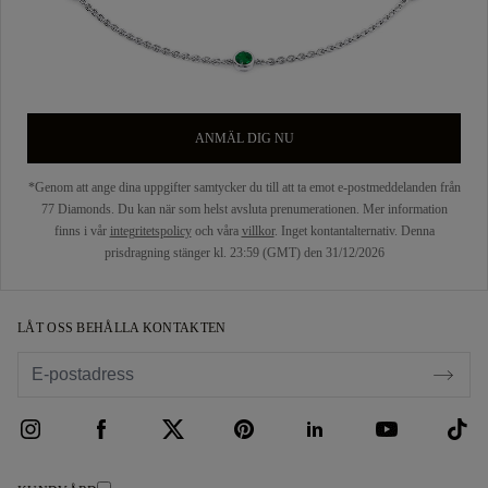
ANMÄL DIG NU
*Genom att ange dina uppgifter samtycker du till att ta emot e-postmeddelanden från
77 Diamonds. Du kan när som helst avsluta prenumerationen. Mer information
finns i vår
integritetspolicy
och våra
villkor
. Inget kontantalternativ. Denna
prisdragning stänger kl. 23:59 (GMT) den 31/12/2026
LÅT OSS BEHÅLLA KONTAKTEN