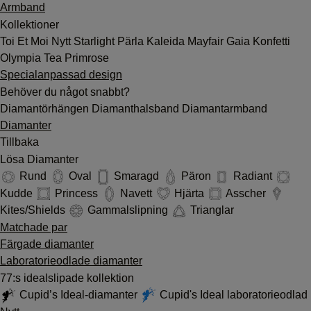
Armband
Kollektioner
Toi Et Moi
Nytt
Starlight
Pärla
Kaleida
Mayfair
Gaia
Konfetti
Olympia
Tea
Primrose
Specialanpassad design
Behöver du något snabbt?
Diamantörhängen
Diamanthalsband
Diamantarmband
Diamanter
Tillbaka
Lösa Diamanter
Rund
Oval
Smaragd
Päron
Radiant
Kudde
Princess
Navett
Hjärta
Asscher
Kites/Shields
Gammalslipning
Trianglar
Matchade par
Färgade diamanter
Laboratorieodlade diamanter
77:s idealslipade kollektion
Cupid’s Ideal-diamanter
Cupid's Ideal laboratorieodlad