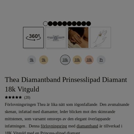
9k
9k
18k
18k
18k
Pt
Thea Diamantband Prinsesslipad Diamant
18k Vitguld
(20)
Förlovningsringen Thea är lika nätt som iögonfallande. Den avsmalnande
skenan, infattad med diamanter, leder blicken mot den skimrande
mittstenen, som varsamt omsveps av den elegant överlappande
infattningen.. Denna
förlovningsring
med
diamantband
är tillverkad i
18K Vitguld med en
Princess-slipad diamant
.