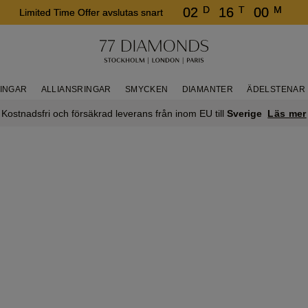
D
T
M
02
16
00
Limited Time Offer avslutas snart
RINGAR
ALLIANSRINGAR
SMYCKEN
DIAMANTER
ÄDELSTENAR
Läs mer
Kostnadsfri och försäkrad leverans från inom EU till
Sverige