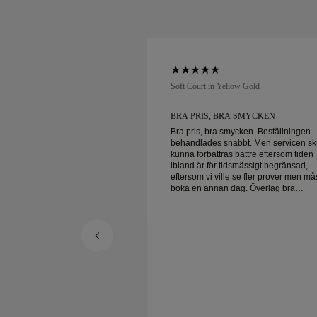
low Gold
Soft Court in Yellow Gold
UNDSERVICE OCH
BRA PRIS, BRA SMYCKEN
Bra pris, bra smycken. Beställningen
behandlades snabbt. Men servicen sk
ervice och fantastiska
kunna förbättras bättre eftersom tiden
 leverans!
ibland är för tidsmässigt begränsad,
eftersom vi ville se fler prover men må
boka en annan dag. Överlag bra
upplevelse, smycken av hög kvalitet. 
är lycklig.