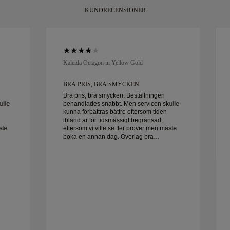
KUNDRECENSIONER
Kaleida Octagon in Yellow Gold
BRA PRIS, BRA SMYCKEN
Bra pris, bra smycken. Beställningen
ulle
behandlades snabbt. Men servicen skulle
kunna förbättras bättre eftersom tiden
ibland är för tidsmässigt begränsad,
ste
eftersom vi ville se fler prover men måste
boka en annan dag. Överlag bra
Frun
upplevelse, smycken av hög kvalitet. Frun
är lycklig.