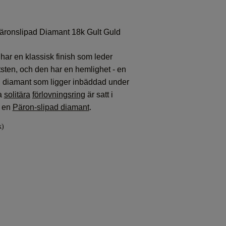
 Päronslipad Diamant 18k Gult Guld
e har en klassisk finish som leder
ittsten, och den har en hemlighet - en
ad diamant som ligger inbäddad under
a
solitära
förlovningsring
är satt i
 en
Päron-slipad diamant
.
k)