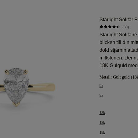
Starlight Solitär
(30)
Starlight Solitair
blicken till din m
dold stjärninfatt
mittstenen. Denn
18K Gulguld med
Metall:
Gult guld (18
9k
9k
18k
18k
18k