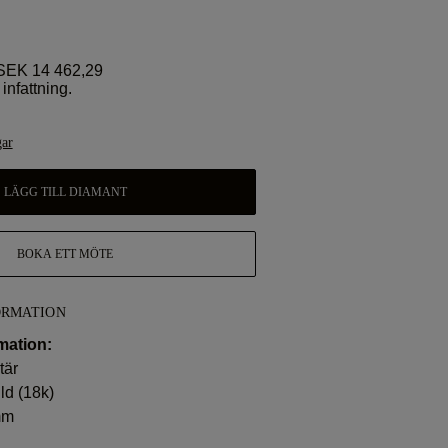
EK 14 462,29
infattning.
gar
LÄGG TILL DIAMANT
BOKA ETT MÖTE
ORMATION
mation:
tär
ld (18k)
mm