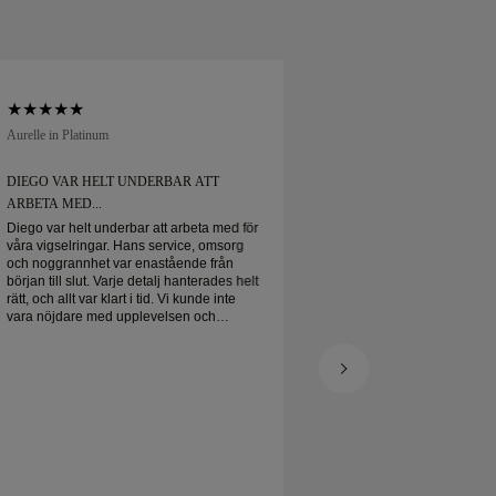
Aurelle in Platinum
Soft Court in Platinum
DIEGO VAR HELT UNDERBAR ATT
DIEGO VAR HELT 
ARBETA MED...
ARBETA MED...
Diego var helt underbar att arbeta med för
Diego var helt under
våra vigselringar. Hans service, omsorg
våra vigselringar. H
och noggrannhet var enastående från
och noggrannhet va
början till slut. Varje detalj hanterades helt
början till slut. Varj
rätt, och allt var klart i tid. Vi kunde inte
rätt, och allt var klart
vara nöjdare med upplevelsen och
vara nöjdare med u
rekommenderar honom varmt till alla som
rekommenderar honom
letar efter vackra, välgjorda vigselringar.
letar efter vackra, vä