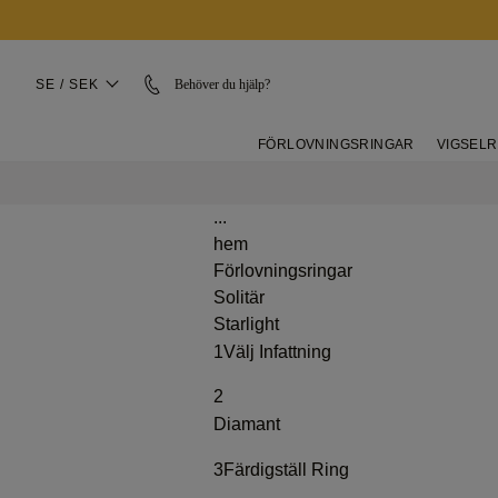
SE / SEK
Behöver du hjälp?
FÖRLOVNINGSRINGAR
VIGSEL
...
hem
Förlovningsringar
Solitär
Starlight
1
Välj Infattning
2
Diamant
3
Färdigställ Ring