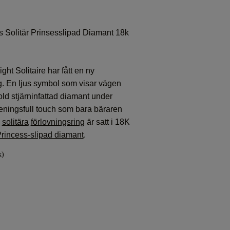
 Solitär Prinsesslipad Diamant 18k
ght Solitaire har fått en ny
. En ljus symbol som visar vägen
old stjärninfattad diamant under
meningsfull touch som bara bäraren
a
solitära
förlovningsring
är satt i 18K
rincess-slipad diamant
.
k)