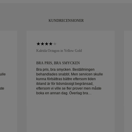
KUNDRECENSIONER
Kaleida Octagon in Yellow Gold
BRA PRIS, BRA SMYCKEN
Bra pris, bra smycken. Beställningen
ulle
behandlades snabbt. Men servicen skulle
kunna förbättras bättre eftersom tiden
ibland är för tidsmässigt begränsad,
ste
eftersom vi ville se fler prover men måste
boka en annan dag. Överlag bra
Frun
upplevelse, smycken av hög kvalitet. Frun
är lycklig.