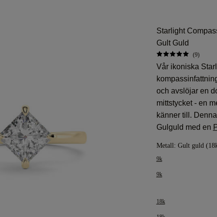
Starlight Compass
Gult Guld
(9)
Vår ikoniska Starli
kompassinfattning
och avslöjar en d
mittstycket - en 
känner till. Denn
Gulguld med en
P
Metall:
Gult guld (18
9k
9k
18k