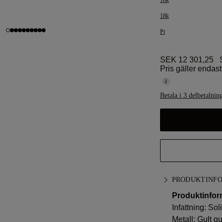
18k
18k
Pt
SEK 12 301,25
S
Pris gäller endast 
Betala i 3 delbetalnin
PRODUKTINF
Produktinfor
Infattning: Soli
Metall:
Gult gu