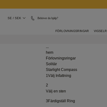
SE / SEK
Behöver du hjälp?
FÖRLOVNINGSRINGAR
VIGSEL
...
hem
Förlovningsringar
Solitär
Starlight Compass
1
Välj Infattning
2
Välj en sten
3
Färdigställ Ring