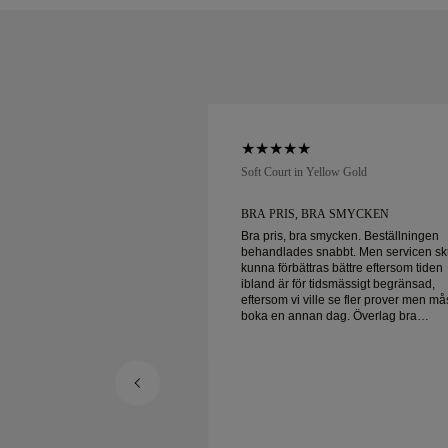
low Gold
Soft Court in Yellow Gold
UNDSERVICE OCH
BRA PRIS, BRA SMYCKEN
Bra pris, bra smycken. Beställningen
behandlades snabbt. Men servicen sk
ervice och fantastiska
kunna förbättras bättre eftersom tiden
 leverans!
ibland är för tidsmässigt begränsad,
eftersom vi ville se fler prover men må
boka en annan dag. Överlag bra
upplevelse, smycken av hög kvalitet. 
är lycklig.