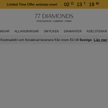
D
T
M
02
13
19
Limited Time Offer avslutas snart
RINGAR
ALLIANSRINGAR
SMYCKEN
DIAMANTER
ÄDELSTENAR
Läs mer
Kostnadsfri och försäkrad leverans från inom EU till
Sverige