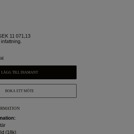
EK 11 071,13
infattning.
gar
LÄGG TILL DIAMANT
BOKA ETT MÖTE
ORMATION
mation:
tär
ld (18k)