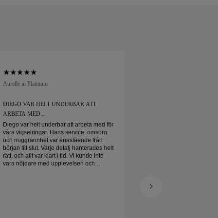
Aurelle in Platinum
Soft Court in Platinum
DIEGO VAR HELT UNDERBAR ATT
DIEGO VAR HELT 
ARBETA MED...
ARBETA MED...
Diego var helt underbar att arbeta med för
Diego var helt under
våra vigselringar. Hans service, omsorg
våra vigselringar. H
och noggrannhet var enastående från
och noggrannhet va
början till slut. Varje detalj hanterades helt
början till slut. Varj
rätt, och allt var klart i tid. Vi kunde inte
rätt, och allt var klart
vara nöjdare med upplevelsen och
vara nöjdare med u
rekommenderar honom varmt till alla som
rekommenderar honom
letar efter vackra, välgjorda vigselringar.
letar efter vackra, vä