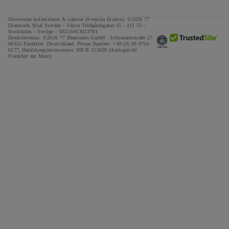
Leverans och retur
Våra Löften
Policy för cookies
Showroom-kollektioner & tjänster (Svenska filialen): ©2026 77
Finansregler och villkor
Ansvarsfull Anskaffning
Diamonds filial Sweden - Västra Trädgårdsgatan 15 - 111 53 -
Regler och villkor
Stockholm - Sverige - SE516413033701
Direktleverans: ©2026 77 Diamonds GmbH -
Schumannstraße 27.
Skatt- och tullberäknare
Media
Impressum
60325 Frankfurt. Deutschland.
Phone Number:
+49 (0) 69 9754
6177,
Handelsregisternummer: HR B 115026 (Amtsgericht
Speciella erbjudanden
Frankfurt am Main)
Utmärkelser
Kundberättelser
Karriär
The Notebook