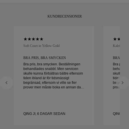
KUNDRECENSIONER
Soft Court in Yellow Gold
Kaleida Oc
BRA PRIS, BRA SMYCKEN
BRA PRI
Bra pris, bra smycken. Beställningen
Bra pris, 
behandlades snabbt. Men servicen
behandlad
skulle kunna förbättras bättre eftersom
skulle kun
tiden ibland är för tidsmässigt
tiden ibla
begränsad, eftersom vi ville se fler
begränsad,
prover men måste boka en annan dag.
prover me
Överlag bra upplevelse, smycken av
Överlag b
hög kvalitet. Frun är lycklig.
hög kvalite
QING JI, 6 DAGAR SEDAN
QING JI,