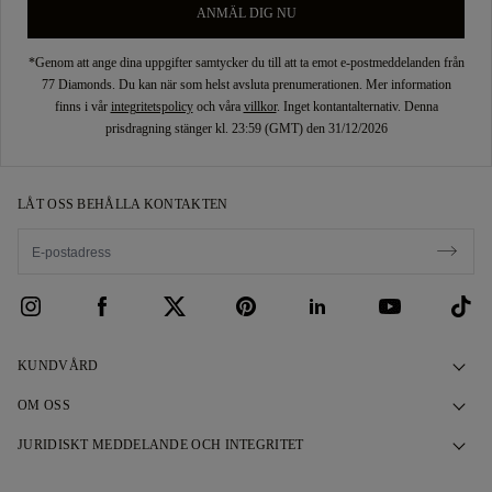
ANMÄL DIG NU
*Genom att ange dina uppgifter samtycker du till att ta emot e-postmeddelanden från
77 Diamonds. Du kan när som helst avsluta prenumerationen. Mer information
finns i vår
integritetspolicy
och våra
villkor
. Inget kontantalternativ. Denna
prisdragning stänger kl. 23:59 (GMT) den 31/12/2026
LÅT OSS BEHÅLLA KONTAKTEN
KUNDVÅRD
Kontakta oss
OM OSS
Boka ett möte
Vår Historia
JURIDISKT MEDDELANDE OCH INTEGRITET
Frågor och svar
Våra Showrooms
Sekretesspolicy