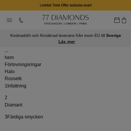
Limited Time Offer avslutas snart
Kostnadsfri och försäkrad leverans från inom EU till
Sverige
Läs mer
...
hem
Förlovningsringar
Halo
Rossetti
1
Infattning
2
Diamant
3
Färdiga smycken