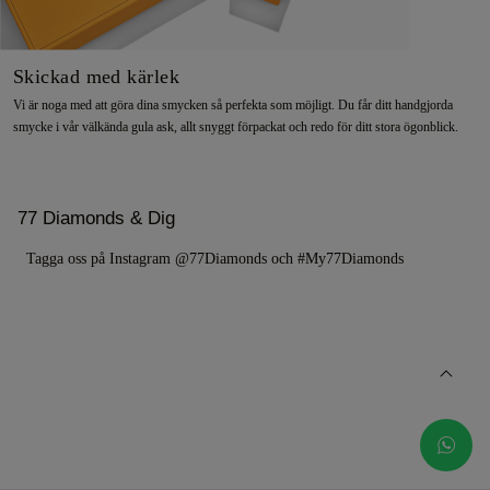
Skickad med kärlek
Vi är noga med att göra dina smycken så perfekta som möjligt. Du får ditt handgjorda
smycke i vår välkända gula ask, allt snyggt förpackat och redo för ditt stora ögonblick.
77 Diamonds & Dig
Tagga oss på Instagram @77Diamonds och #My77Diamonds