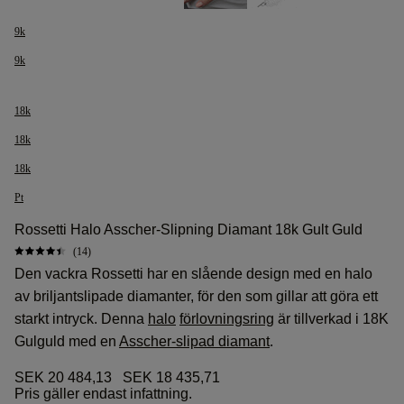
9k
9k
18k
18k
18k
Pt
Rossetti Halo Asscher-Slipning Diamant 18k Gult Guld
(14)
Den vackra Rossetti har en slående design med en halo
av briljantslipade diamanter, för den som gillar att göra ett
starkt intryck. Denna
halo
förlovningsring
är tillverkad i 18K
Gulguld med en
Asscher-slipad diamant
.
SEK 20 484,13
SEK 18 435,71
Pris gäller endast infattning.