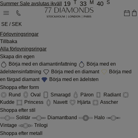
T
M
S
19
33
40
Summer Sale avslutas ikväll
SE / SEK
Förlovningsringar
Tillbaka
Alla förlovningsringar
Skapa din egen
Börja med en diamantinfattning
Börja med en
ädelstensinfattning
Börja med en diamant
Börja med
en färgad diamant
Börja med en ädelsten
Shoppa efter form
Rund
Oval
Smaragd
Päron
Radiant
Kudde
Princess
Navett
Hjärta
Asscher
Shoppa efter stil
Solitär
Diamantband
Halo
Vintage
Trilogi
Shoppa efter metall