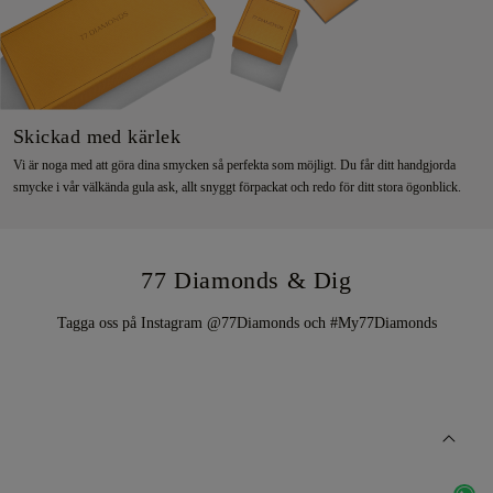
Skickad med kärlek
Vi är noga med att göra dina smycken så perfekta som möjligt. Du får ditt handgjorda
smycke i vår välkända gula ask, allt snyggt förpackat och redo för ditt stora ögonblick.
77 Diamonds & Dig
Tagga oss på Instagram @77Diamonds och #My77Diamonds