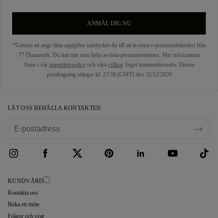
ANMÄL DIG NU
*Genom att ange dina uppgifter samtycker du till att ta emot e-postmeddelanden från
77 Diamonds. Du kan när som helst avsluta prenumerationen. Mer information
finns i vår
integritetspolicy
och våra
villkor
. Inget kontantalternativ. Denna
prisdragning stänger kl. 23:59 (GMT) den 31/12/2026
LÅT OSS BEHÅLLA KONTAKTEN
KUNDVÅRD
Kontakta oss
Boka ett möte
Frågor och svar