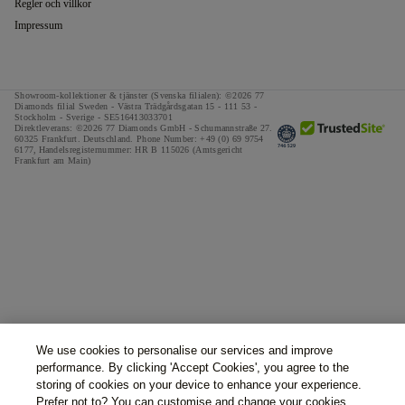
Regler och villkor
Impressum
Showroom-kollektioner & tjänster (Svenska filialen): ©2026 77
Diamonds filial Sweden - Västra Trädgårdsgatan 15 - 111 53 -
Stockholm - Sverige - SE516413033701
Direktleverans: ©2026 77 Diamonds GmbH -
Schumannstraße 27.
60325 Frankfurt. Deutschland.
Phone Number:
+49 (0) 69 9754
6177,
Handelsregisternummer: HR B 115026 (Amtsgericht
Frankfurt am Main)
We use cookies to personalise our services and improve
performance. By clicking 'Accept Cookies', you agree to the
storing of cookies on your device to enhance your experience.
Prefer not to? You can customise and change your cookies