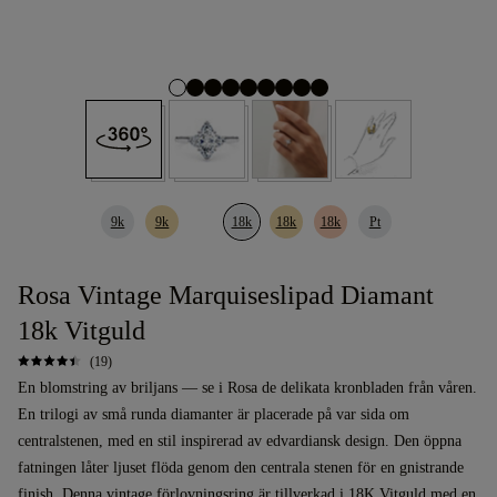
9k
9k
18k
18k
18k
Pt
Rosa Vintage Marquiseslipad Diamant
18k Vitguld
(19)
En blomstring av briljans — se i Rosa de delikata kronbladen från våren.
En trilogi av små runda diamanter är placerade på var sida om
centralstenen, med en stil inspirerad av edvardiansk design. Den öppna
fatningen låter ljuset flöda genom den centrala stenen för en gnistrande
finish. Denna
vintage
förlovningsring
är tillverkad i 18K Vitguld med en