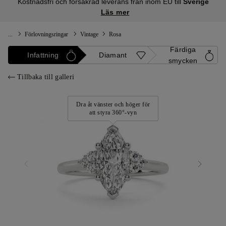
Kostnadsfri och försäkrad leverans från inom EU till
Sverige
Läs mer
...
Förlovningsringar
Vintage
Rosa
Färdiga
Infattning
Diamant
smycken
Tillbaka till galleri
Dra åt vänster och höger för
att styra 360°-vyn