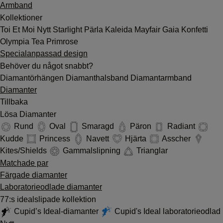
Armband
Kollektioner
Toi Et Moi
Nytt
Starlight
Pärla
Kaleida
Mayfair
Gaia
Konfetti
Olympia
Tea
Primrose
Specialanpassad design
Behöver du något snabbt?
Diamantörhängen
Diamanthalsband
Diamantarmband
Diamanter
Tillbaka
Lösa Diamanter
Rund
Oval
Smaragd
Päron
Radiant
Kudde
Princess
Navett
Hjärta
Asscher
Kites/Shields
Gammalslipning
Trianglar
Matchade par
Färgade diamanter
Laboratorieodlade diamanter
77:s idealslipade kollektion
Cupid’s Ideal-diamanter
Cupid's Ideal laboratorieodlad