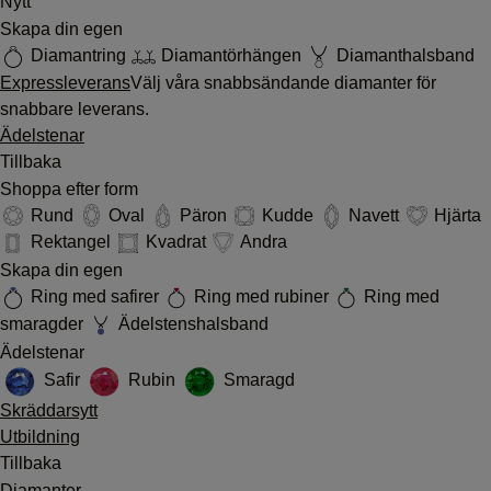
Nytt
Skapa din egen
Diamantring
Diamantörhängen
Diamanthalsband
Expressleverans
Välj våra snabbsändande diamanter för
snabbare leverans.
Ädelstenar
Tillbaka
Shoppa efter form
Rund
Oval
Päron
Kudde
Navett
Hjärta
Rektangel
Kvadrat
Andra
Skapa din egen
Ring med safirer
Ring med rubiner
Ring med
smaragder
Ädelstenshalsband
Ädelstenar
Safir
Rubin
Smaragd
Skräddarsytt
Utbildning
Tillbaka
Diamanter