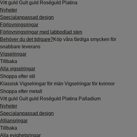
Vitt guld
Gult guld
Roséguld
Platina
Nyheter
Specialanpassad design
Förlovningsringar
Förlovningsringar med labbodlad sten
Behöver du det tidigare?
Köp våra färdiga smycken för
snabbare leverans
Vigselringar
Tillbaka
Alla vigselringar
Shoppa efter stil
Klassisk
Vigselringar för män
Vigselringar för kvinnor
Shoppa efter metall
Vitt guld
Gult guld
Roséguld
Platina
Palladium
Nyheter
Specialanpassad design
Alliansringar
Tillbaka
Alla evighetsringar