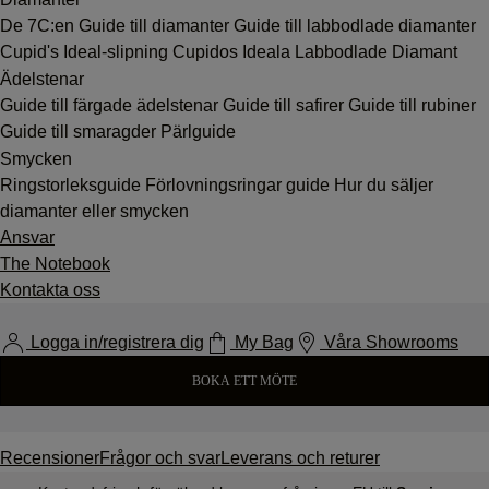
De 7C:en
Guide till diamanter
Guide till labbodlade diamanter
Cupid's Ideal-slipning
Cupidos Ideala Labbodlade Diamant
Ädelstenar
Guide till färgade ädelstenar
Guide till safirer
Guide till rubiner
Guide till smaragder
Pärlguide
Smycken
Ringstorleksguide
Förlovningsringar guide
Hur du säljer
diamanter eller smycken
Ansvar
The Notebook
Kontakta oss
Logga in/registrera dig
My Bag
Våra Showrooms
BOKA ETT MÖTE
Recensioner
Frågor och svar
Leverans och returer