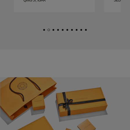
QING JI, IGÅR
SEDAN