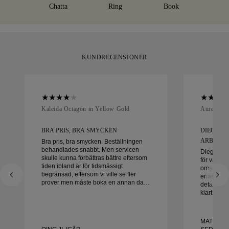
det inom 30 dagar.
för ditt ögonblick.
Chatta
Ring
Book
KUNDRECENSIONER
Kaleida Octagon in Yellow Gold
Aurelle in
BRA PRIS, BRA SMYCKEN
DIEGO V
ARBETA M
Bra pris, bra smycken. Beställningen
behandlades snabbt. Men servicen
Diego var 
skulle kunna förbättras bättre eftersom
för våra v
tiden ibland är för tidsmässigt
omsorg oc
begränsad, eftersom vi ville se fler
enastående 
prover men måste boka en annan dag.
detalj hant
Överlag bra upplevelse, smycken av
klart i tid
hög kvalitet. Frun är lycklig.
med uppl
honom varm
vackra, vä
MATEUSZ