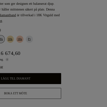
ter som ger designen ett balanserat djup.
r håller mittstenen säkert på plats. Denna
diamantband
är tillverkad i 18K Vitguld med
nt
.
)
8k
18k
18k
Pt
16 674,60
ing.
gar
LÄGG TILL DIAMANT
BOKA ETT MÖTE