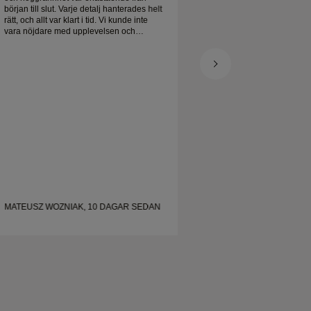
början till slut. Varje detalj hanterades helt
rätt, och allt var klart i tid. Vi kunde inte
vara nöjdare med upplevelsen och
rekommenderar honom varmt till alla som
letar efter vackra, välgjorda vigselringar.
MATEUSZ WOZNIAK, 10 DAGAR SEDAN
SHELLEY, 19 DAG