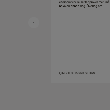
 se fler prover men måste
eftersom vi ville se fler prover men må
ag bra
boka en annan dag. Överlag bra
ken av hög kvalitet. Frun
upplevelse, smycken av hög kvalitet. 
är lycklig.
GAR SEDAN
QING JI, 3 DAGAR SEDAN