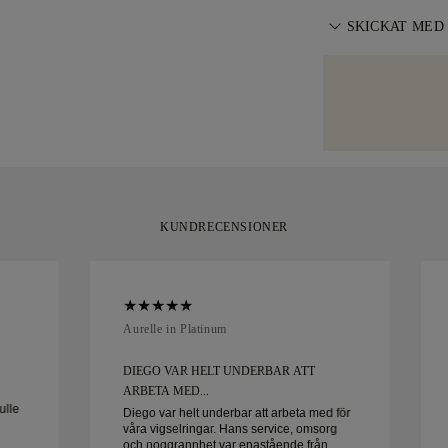
köp inom 30 da
försäkrar alla v
För perfekt pas
SKICKAT MED
eventuella prob
storleksändring
med högt värde 
Vi lägger stor o
vår
storlekspoli
som Malca-Amit e
smycke leverera
nöjd med ditt kö
inslaget och red
30 dagar.
KUNDRECENSIONER
Aurelle in Platinum
DIEGO VAR HELT UNDERBAR ATT
ARBETA MED...
ulle
Diego var helt underbar att arbeta med för
våra vigselringar. Hans service, omsorg
och noggrannhet var enastående från