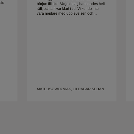
ste
början till slut. Varje detalj hanterades helt
rätt, och allt var klart i tid. Vi kunde inte
Frun
vara nöjdare med upplevelsen och
rekommenderar honom varmt till alla som
letar efter vackra, välgjorda vigselringar.
MATEUSZ WOZNIAK, 10 DAGAR SEDAN