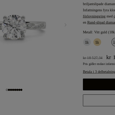
briljantslipade diaman
Infattningens fyra klo
förlovningsring
med
en
Rund-slipad diama
Metall:
Vitt guld (18k
9k
9k
1
kr 
kr 18 527,34
Pris gäller endast infattn
Betala i 3 delbetalnin