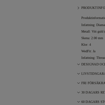
PRODUKTINF
Produktinformati
Infattning: Diam
Metall:
Vitt guld 
Skena: 2.00 mm
Klor: 4
WedFit: Ja
Infattning: Threa
DESIGNAD OC
Konsten att ska
LIVSTIDSGAR
mästare — ett s
Vid köp hos 77 
FRI FÖRSÄKR
tillverkningsfel
Allt porto är gra
kostnadsfritt. L
30 DAGARS R
föremål riskfritt
Om du inte är he
specialleveransse
60 DAGARS S