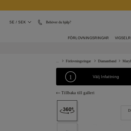
SE / SEK
Behöver du hjälp?
FÖRLOVNINGSRINGAR
VIGSEL
...
Förlovningsringar
Diamantband
Maryl
1
Välj Infattning
Tillbaka till galleri
D