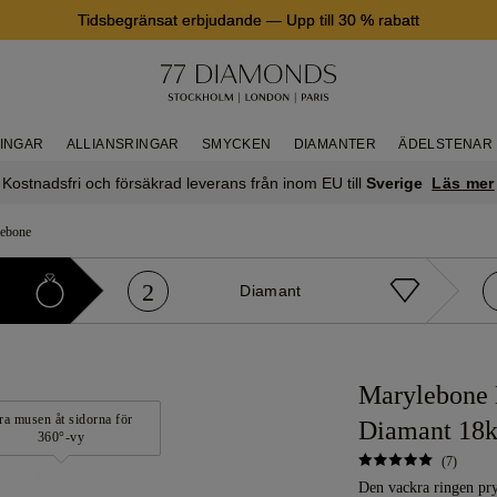
Tidsbegränsat erbjudande
—
Upp till 30 % rabatt
RINGAR
ALLIANSRINGAR
SMYCKEN
DIAMANTER
ÄDELSTENAR
Läs mer
Kostnadsfri och försäkrad leverans från inom EU till
Sverige
ebone
2
Diamant
Marylebone 
ra musen åt sidorna för
Diamant 18k
360°-vy
(7)
Den vackra ringen pry