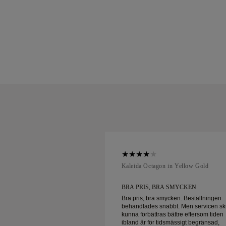
ellow Gold
Kaleida Octagon in Yellow Gold
A SMYCKEN
BRA PRIS, BRA SMYCKEN
ycken. Beställningen
Bra pris, bra smycken. Beställningen
bbt. Men servicen skulle
behandlades snabbt. Men servicen sk
 bättre eftersom tiden
kunna förbättras bättre eftersom tiden
dsmässigt begränsad,
ibland är för tidsmässigt begränsad,