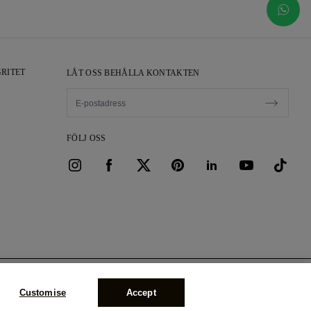
RITET
LÅT OSS BEHÅLLA KONTAKTEN
FÖLJ OSS
BOKA ETT MÖTE
33701
Customise
Accept
 HR B 115026 (Amtsgericht
LÄGG I VARUKORG