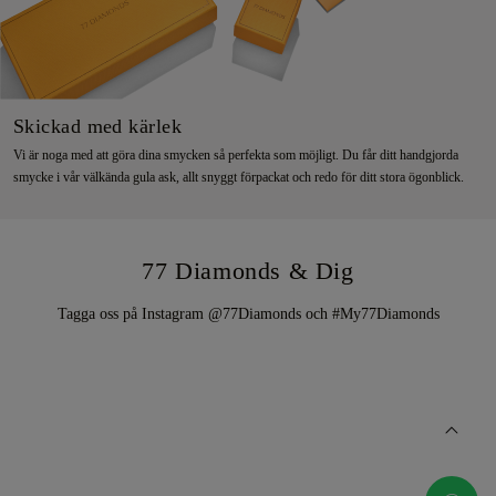
Skickad med kärlek
Vi är noga med att göra dina smycken så perfekta som möjligt. Du får ditt handgjorda
smycke i vår välkända gula ask, allt snyggt förpackat och redo för ditt stora ögonblick.
77 Diamonds & Dig
Tagga oss på Instagram @77Diamonds och #My77Diamonds