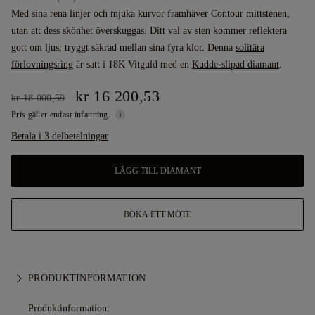
Med sina rena linjer och mjuka kurvor framhäver Contour mittstenen,
utan att dess skönhet överskuggas. Ditt val av sten kommer reflektera
gott om ljus, tryggt säkrad mellan sina fyra klor. Denna
solitära
förlovningsring
är satt i 18K Vitguld med en
Kudde-slipad diamant
.
kr 16 200,53
kr 18 000,59
Pris gäller endast infattning.
Betala i 3 delbetalningar
LÄGG TILL DIAMANT
BOKA ETT MÖTE
PRODUKTINFORMATION
Produktinformation: