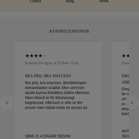
Chatta
Ring
Book
KUNDRECENSIONER
Kaleida Octagon in Yellow Gold
Aurelle in
BRA PRIS, BRA SMYCKEN
DIEGO V
ARBETA M
Bra pris, bra smycken. Beställningen
behandlades snabbt. Men servicen
Diego var 
skulle kunna förbättras bättre eftersom
för våra v
tiden ibland är för tidsmässigt
omsorg oc
begränsad, eftersom vi ville se fler
enastående 
prover men måste boka en annan dag.
detalj hant
Överlag bra upplevelse, smycken av
klart i tid
hög kvalitet. Frun är lycklig.
med uppl
honom varm
vackra, vä
MATEUSZ
QING JI, 4 DAGAR SEDAN
SEDAN