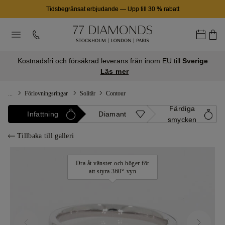
Tidsbegränsat erbjudande
—
Upp till 30 % rabatt
Kostnadsfri och försäkrad leverans från inom EU till
Sverige
Läs mer
...
Förlovningsringar
Solitär
Contour
Färdiga
Infattning
Diamant
smycken
Tillbaka till galleri
Dra åt vänster och höger för
att styra 360°-vyn