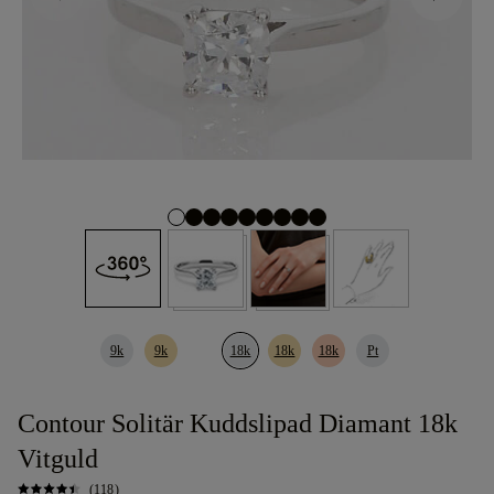
9k
9k
18k
18k
18k
Pt
Contour Solitär Kuddslipad Diamant 18k
Vitguld
(118)