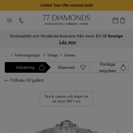
Limited Time Offer avslutas ikväll
Kostnadsfri och försäkrad leverans från inom EU till
Sverige
Läs mer
...
Förlovningsringar
Vintage
Jasmine
Färdiga
Infattning
Diamant
smycken
Tillbaka till galleri
Dra åt vänster och höger för
att styra 360°-vyn