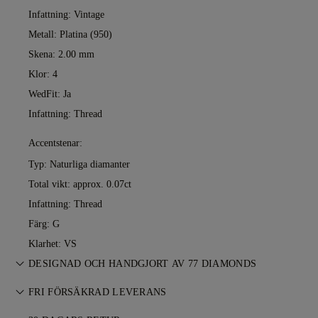
Infattning: Vintage
Metall:
Platina (950)
Skena: 2.00 mm
Klor: 4
WedFit: Ja
Infattning: Thread
Accentstenar:
Typ: Naturliga diamanter
Total vikt: approx. 0.07ct
Infattning: Thread
Färg: G
Klarhet: VS
DESIGNAD OCH HANDGJORT AV 77 DIAMONDS
Konsten att skapa smycken, förfinad av 77 Diamonds
FRI FÖRSÄKRAD LEVERANS
mästare — ett smycke i taget.
Allt porto är gratis, oavsett var du bor. Vi skickar ditt föremål