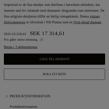
Inspirerad av de fina detaljer som återfinns i barockens arkitektur, har
Jasmine små löv infattade med diamanter slingrandes runt mittstenen. De
fina milgrain-detaljerna tillför en härlig vintagekänsla. Denna
vintage
förlovningsring
är tillverkad i 950 Platina med en
Oval-slipad diamant
.
SEK 17 314,61
SEK 19 238,45
Pris gäller endast infattning.
Betala i 3 delbetalningar
LÄGG TILL DIAMANT
BOKA ETT MÖTE
PRODUKTINFORMATION
Produktinformation: