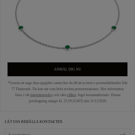
ANMÄL DIG NU
*Genom att ange dina uppgifter samtycker du till att ta emot e-postmeddelanden från
77 Diamonds. Du kan när som helst avsluta prenumerationen. Mer information
finns i vår
integritetspolicy
och våra
villkor
. Inget kontantalternativ. Denna
prisdragning stänger kl. 23:59 (GMT) den 31/12/2026
LÅT OSS BEHÅLLA KONTAKTEN