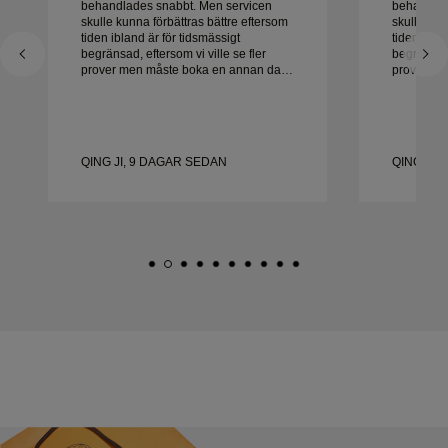
behandlades snabbt. Men servicen
behandlad
skulle kunna förbättras bättre eftersom
skulle kun
tiden ibland är för tidsmässigt
tiden ibla
begränsad, eftersom vi ville se fler
begränsad,
prover men måste boka en annan dag.
prover me
Överlag bra upplevelse, smycken av
Överlag b
hög kvalitet. Frun är lycklig.
hög kvalite
QING JI, 9 DAGAR SEDAN
QING JI,