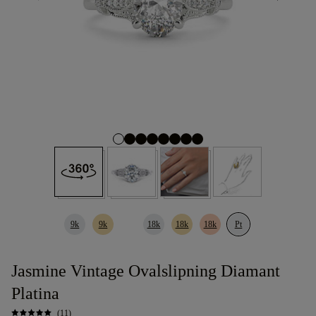
9k
9k
18k
18k
18k
Pt
Jasmine Vintage Ovalslipning Diamant
Platina
(11)