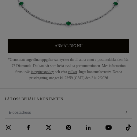
ANMÄL DIG NU
*Genom att ange dina uppgifter samtycker du till att ta emot e-postmeddelanden från
77 Diamonds. Du kan när som helst avsluta prenumerationen. Mer information
finns i vår
integritetspolicy
och våra
villkor
. Inget kontantalternativ. Denna
prisdragning stänger kl. 23:59 (GMT) den 31/12/2026
LÅT OSS BEHÅLLA KONTAKTEN