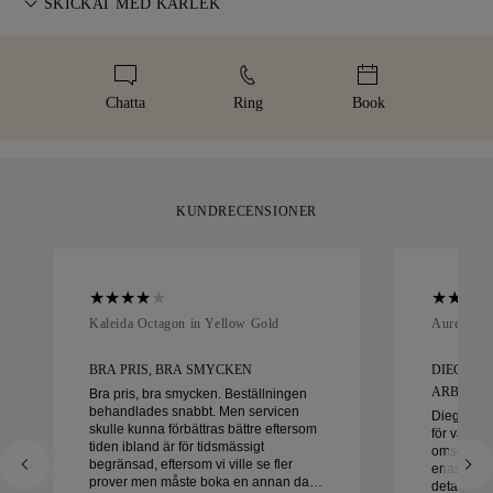
SKICKAT MED KÄRLEK
leveransen. För vissa varor med högt värde använder vi en
storleksändring inom 60 dagar efter leverans. Läs mer i vår
specialiserad frakttjänst som Malca-Amit eller Brinks. Skulle
Vi lägger stor omsorg i varje smycke. Ditt handgjorda smycke
storlekspolicy
.
du inte vara helt nöjd med ditt köp kan du returnera eller byta
levereras i vår ikoniska gula ask — elegant inslaget och redo
det inom 30 dagar.
för ditt ögonblick.
Chatta
Ring
Book
KUNDRECENSIONER
Kaleida Octagon in Yellow Gold
Aurelle in
BRA PRIS, BRA SMYCKEN
DIEGO V
ARBETA M
Bra pris, bra smycken. Beställningen
behandlades snabbt. Men servicen
Diego var 
skulle kunna förbättras bättre eftersom
för våra v
tiden ibland är för tidsmässigt
omsorg oc
begränsad, eftersom vi ville se fler
enastående 
prover men måste boka en annan dag.
detalj hant