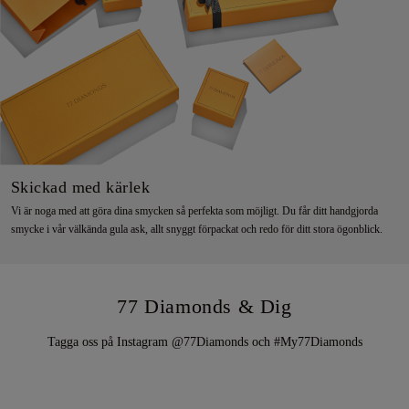
Skickad med kärlek
Vi är noga med att göra dina smycken så perfekta som möjligt. Du får ditt handgjorda
smycke i vår välkända gula ask, allt snyggt förpackat och redo för ditt stora ögonblick.
77 Diamonds & Dig
Tagga oss på Instagram @77Diamonds och #My77Diamonds