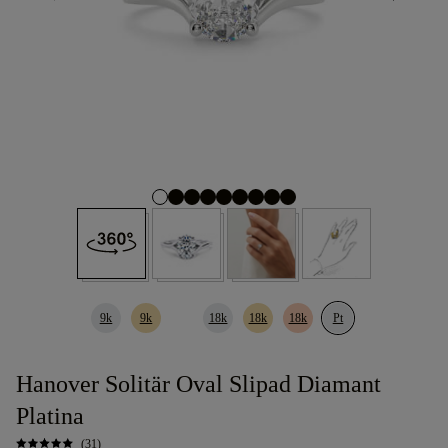
9k
9k
18k
18k
18k
Pt
Hanover Solitär Oval Slipad Diamant
Platina
(31)