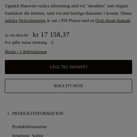
Upptäck Hanovers vackra utformning med två "shoulders" som elegant
framhäver din mittsten, samt två små hemliga diamanter i kronan. Denna
solitära
förlovningsring
är satt i 950 Platina med en
Oval-slipad diamant
.
kr 17 158,37
kr 19 064,86
Pris gäller endast infattning.
Betala i 3 delbetalningar
LÄGG TILL DIAMANT
BOKA ETT MÖTE
PRODUKTINFORMATION
Produktinformation:
Infattning: Solitär