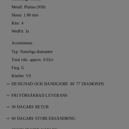
Metall:
Platina (950)
Skena: 1.80 mm
Klor: 4
WedFit: Ja
Accentstenar:
Typ: Naturliga diamanter
Total vikt: approx. 0.01ct
Färg: G
Klarhet: VS
DESIGNAD OCH HANDGJORT AV 77 DIAMONDS
Konsten att skapa smycken, förfinad av 77 Diamonds
FRI FÖRSÄKRAD LEVERANS
mästare — ett smycke i taget.
Allt porto är gratis, oavsett var du bor. Vi skickar ditt föremål
30 DAGARS RETUR
riskfritt och fullt försäkrat via FedEx eller DHL
Om du inte är helt nöjd kan du returnera eller byta ditt köp
specialleveransservice, direkt till din ytterdörr. Vi försäkrar alla
60 DAGARS STORLEKSÄNDRING
inom 30 dagar. Se våra
villkor
.
våra beställningar för att undvika eventuella problem med
För perfekt passform erbjuder 77 Diamonds kostnadsfri