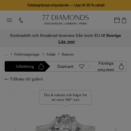
Tidsbegränsat erbjudande
—
Upp till 30 % rabatt
Kostnadsfri och försäkrad leverans från inom EU till
Sverige
Läs mer
...
Förlovningsringar
Solitär
Hanover
Färdiga
Infattning
Diamant
smycken
Tillbaka till galleri
Dra åt vänster och höger för
att styra 360°-vyn