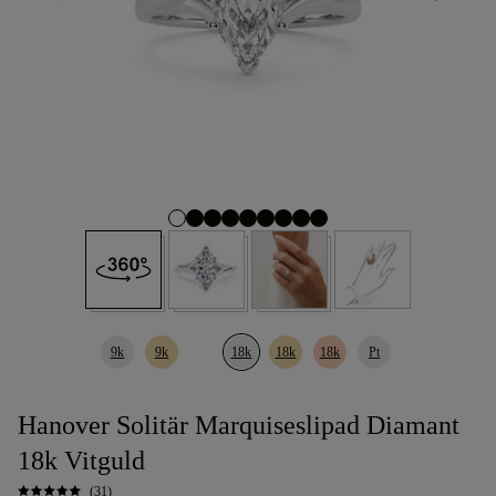
9k
9k
18k
18k
18k
Pt
Hanover Solitär Marquiseslipad Diamant
18k Vitguld
(31)