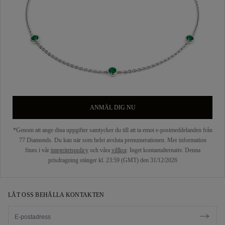
ANMÄL DIG NU
*Genom att ange dina uppgifter samtycker du till att ta emot e-postmeddelanden från
77 Diamonds. Du kan när som helst avsluta prenumerationen. Mer information
finns i vår
integritetspolicy
och våra
villkor
. Inget kontantalternativ. Denna
prisdragning stänger kl. 23:59 (GMT) den 31/12/2026
LÅT OSS BEHÅLLA KONTAKTEN