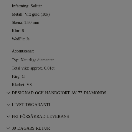
Infattning: Solitär
Metall:
Vitt guld (18k)
Skena: 1.80 mm
Klor: 6
WedFit: Ja
Accentstenar:
Typ: Naturliga diamanter
Total vikt: approx. 0.01ct
Färg: G
Klarhet: VS
DESIGNAD OCH HANDGJORT AV 77 DIAMONDS
Konsten att skapa smycken, förfinad av 77 Diamonds
LIVSTIDSGARANTI
mästare — ett smycke i taget.
Vid köp hos 77 Diamonds ingår livstidsgaranti mot
FRI FÖRSÄKRAD LEVERANS
tillverkningsfel. Nödvändiga reparationer utförs kostnadsfritt.
Allt porto är gratis, oavsett var du bor. Vi skickar ditt föremål
Läs mer i våra
30 DAGARS RETUR
villkor
.