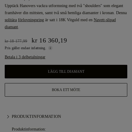
Upptäck Hanovers vackra utformning med två "shoulders" som elegant
framhäver din mittsten, samt två små hemliga diamanter i kronan. Denna
solitära
förlovningsring
är satt i 18K Vitguld med en
Navett-slipad
diamant
.
kr 16 360,19
kr 18 177,99
Pris gäller endast infattning.
Betala i 3 delbetalningar
LÄGG TILL DIAMANT
BOKA ETT MÖTE
PRODUKTINFORMATION
Produktinformation: