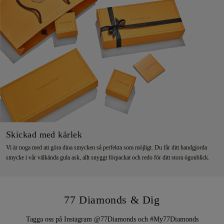
Skickad med kärlek
Vi är noga med att göra dina smycken så perfekta som möjligt. Du får ditt handgjorda
smycke i vår välkända gula ask, allt snyggt förpackat och redo för ditt stora ögonblick.
77 Diamonds & Dig
Tagga oss på Instagram @77Diamonds och #My77Diamonds