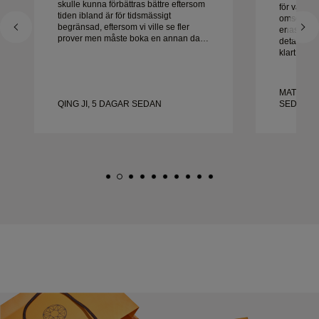
skulle kunna förbättras bättre eftersom
för våra v
tiden ibland är för tidsmässigt
omsorg oc
begränsad, eftersom vi ville se fler
enastående 
prover men måste boka en annan dag.
detalj hant
Överlag bra upplevelse, smycken av
klart i tid
hög kvalitet. Frun är lycklig.
med uppl
honom varm
vackra, vä
MATEUSZ
QING JI, 5 DAGAR SEDAN
SEDAN