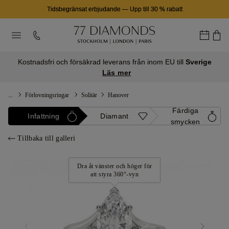
Tidsbegränsat erbjudande
—
Upp till 30 % rabatt
Kostnadsfri och försäkrad leverans från inom EU till
Sverige
Läs mer
...
Förlovningsringar
Solitär
Hanover
Färdiga
Infattning
Diamant
smycken
Tillbaka till galleri
Dra åt vänster och höger för
att styra 360°-vyn