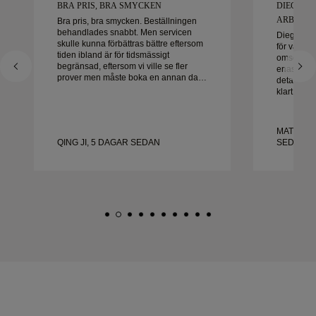
BRA PRIS, BRA SMYCKEN
DIEGO V
ARBETA M
Bra pris, bra smycken. Beställningen
behandlades snabbt. Men servicen
Diego var 
skulle kunna förbättras bättre eftersom
för våra v
tiden ibland är för tidsmässigt
omsorg oc
begränsad, eftersom vi ville se fler
enastående 
prover men måste boka en annan dag.
detalj hant
Överlag bra upplevelse, smycken av
klart i tid
hög kvalitet. Frun är lycklig.
med uppl
honom varm
vackra, vä
MATEUSZ
QING JI, 5 DAGAR SEDAN
SEDAN