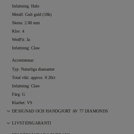
Infattning: Halo
Metall:
Gult guld (18k)
Skena: 2.00 mm
Klor: 4
WedFit: Ja
Infattning: Claw
Accentstenar:
Typ: Naturliga diamanter
Total vikt: approx. 0.20ct
Infattning: Claw
Färg: G
Klarhet: VS
DESIGNAD OCH HANDGJORT AV 77 DIAMONDS
Konsten att skapa smycken, förfinad av 77 Diamonds
LIVSTIDSGARANTI
mästare — ett smycke i taget.
Vid köp hos 77 Diamonds ingår livstidsgaranti mot