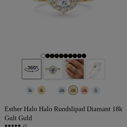
9k
9k
18k
18k
18k
Pt
Esther Halo Halo Rundslipad Diamant 18k
Gult Guld
(5)