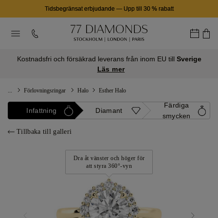
Tidsbegränsat erbjudande
—
Upp till 30 % rabatt
Kostnadsfri och försäkrad leverans från inom EU till
Sverige
Läs mer
...
Förlovningsringar
Halo
Esther Halo
Färdiga
Infattning
Diamant
smycken
Tillbaka till galleri
Dra åt vänster och höger för
att styra 360°-vyn