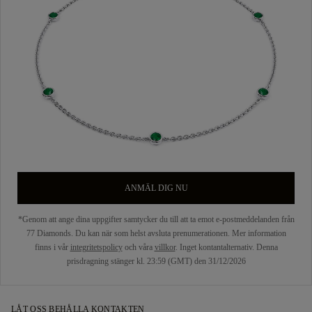
ANMÄL DIG NU
*Genom att ange dina uppgifter samtycker du till att ta emot e-postmeddelanden från
77 Diamonds. Du kan när som helst avsluta prenumerationen. Mer information
finns i vår
integritetspolicy
och våra
villkor
. Inget kontantalternativ. Denna
prisdragning stänger kl. 23:59 (GMT) den 31/12/2026
LÅT OSS BEHÅLLA KONTAKTEN