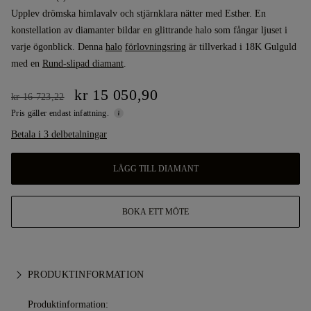
Upplev drömska himlavalv och stjärnklara nätter med Esther. En
konstellation av diamanter bildar en glittrande halo som fångar ljuset i
varje ögonblick. Denna
halo
förlovningsring
är tillverkad i 18K Gulguld
med en
Rund-slipad diamant
.
kr 15 050,90
kr 16 723,22
Pris gäller endast infattning.
Betala i 3 delbetalningar
LÄGG TILL DIAMANT
BOKA ETT MÖTE
PRODUKTINFORMATION
Produktinformation: