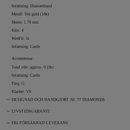
Infattning: Diamantband
Metall:
Vitt guld (18k)
Skena: 1.70 mm
Klor: 4
WedFit: Ja
Infattning: Castle
Accentstenar:
Total vikt: approx. 0.19ct
Infattning: Castle
Färg: G
Klarhet: VS
DESIGNAD OCH HANDGJORT AV 77 DIAMONDS
Konsten att skapa smycken, förfinad av 77 Diamonds
LIVSTIDSGARANTI
mästare — ett smycke i taget.
Vid köp hos 77 Diamonds ingår livstidsgaranti mot
FRI FÖRSÄKRAD LEVERANS
tillverkningsfel. Nödvändiga reparationer utförs kostnadsfritt.