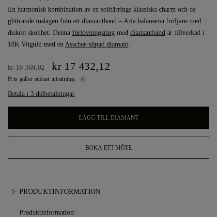
En harmonisk kombination av en solitärrings klassiska charm och de
glittrande inslagen från ett diamantband – Aria balanserar briljans med
diskret skönhet. Denna
förlovningsring
med
diamantband
är tillverkad i
18K Vitguld med en
Asscher-slipad diamant
.
kr 17 432,12
kr 19 369,02
Pris gäller endast infattning.
Betala i 3 delbetalningar
LÄGG TILL DIAMANT
BOKA ETT MÖTE
PRODUKTINFORMATION
Produktinformation: