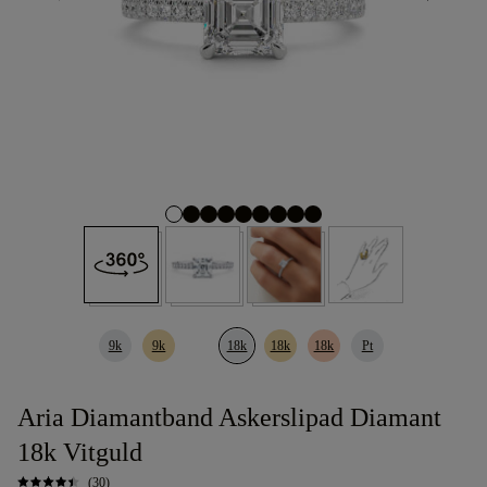
9k
9k
18k
18k
18k
Pt
Aria Diamantband Askerslipad Diamant
18k Vitguld
(30)