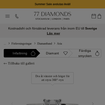
Summer Sale avslutas ikväll
Kostnadsfri och försäkrad leverans från inom EU till
Sverige
Läs mer
...
Förlovningsringar
Diamantband
Aria
Färdiga
Infattning
Diamant
smycken
Tillbaka till galleri
Dra åt vänster och höger för
att styra 360°-vyn