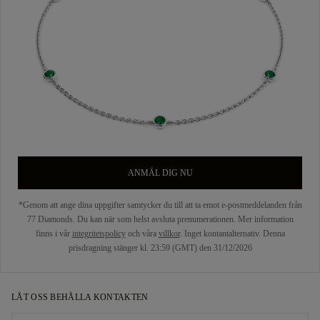
ANMÄL DIG NU
*Genom att ange dina uppgifter samtycker du till att ta emot e-postmeddelanden från
77 Diamonds. Du kan när som helst avsluta prenumerationen. Mer information
finns i vår
integritetspolicy
och våra
villkor
. Inget kontantalternativ. Denna
prisdragning stänger kl. 23:59 (GMT) den 31/12/2026
LÅT OSS BEHÅLLA KONTAKTEN