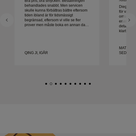
Bra pris, bra smycken. Beställningen
behandlades snabbt. Men servicen
Diego var 
skulle kunna förbättras bättre eftersom
för våra v
tiden ibland är för tidsmässigt
omsorg oc
begränsad, eftersom vi ville se fler
enastående 
prover men måste boka en annan dag.
detalj hant
Överlag bra upplevelse, smycken av
klart i tid
hög kvalitet. Frun är lycklig.
med uppl
honom varm
vackra, vä
MATEUSZ
QING JI, IGÅR
SEDAN