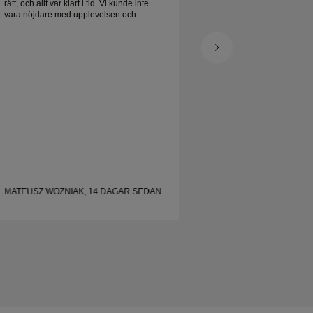
rätt, och allt var klart i tid. Vi kunde inte
rätt, och allt var klart
vara nöjdare med upplevelsen och
vara nöjdare med u
rekommenderar honom varmt till alla som
rekommenderar honom
letar efter vackra, välgjorda vigselringar.
letar efter vackra, vä
MATEUSZ WOZNIAK, 14 DAGAR SEDAN
MATEUSZ WOZNIAK