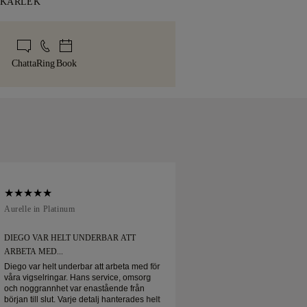
 KÄRLEK
lem med leveransen. För vissa varor
 inom 60 dagar efter leverans. Läs mer i
använder vi en specialiserad frakttjänst
msorg i varje smycke. Ditt handgjorda
cy
.
ller Brinks. Skulle du inte vara helt
s i vår ikoniska gula ask — elegant
p kan du returnera eller byta det inom
o för ditt ögonblick.
Chatta
Ring
Book
Aurelle in Platinum
Soft Court in Platin
DIEGO VAR HELT UNDERBAR ATT
DIEGO VAR HELT 
ARBETA MED...
ARBETA MED...
Diego var helt underbar att arbeta med för
Diego var helt under
våra vigselringar. Hans service, omsorg
våra vigselringar. H
och noggrannhet var enastående från
och noggrannhet va
början till slut. Varje detalj hanterades helt
början till slut. Varj