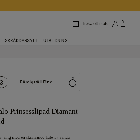
Boka ett möte
SKRÄDDARSYTT
UTBILDNING
3
Färdigställ Ring
lo Prinsesslipad Diamant
ld
nt ring med en skimrande halo av runda