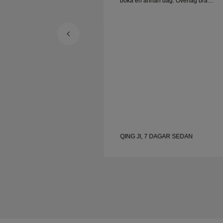
boka en annan dag. Överlag bra
upplevelse, smycken av hög kvalitet. 
är lycklig.
QING JI, 7 DAGAR SEDAN