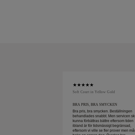
ellow Gold
Soft Court in Yellow Gold
UNDSERVICE OCH
BRA PRIS, BRA SMYCKEN
Bra pris, bra smycken. Beställningen
behandlades snabbt. Men servicen sk
ervice och fantastiska
kunna förbättras bättre eftersom tiden
 leverans!
ibland är för tidsmässigt begränsad,
eftersom vi ville se fler prover men må