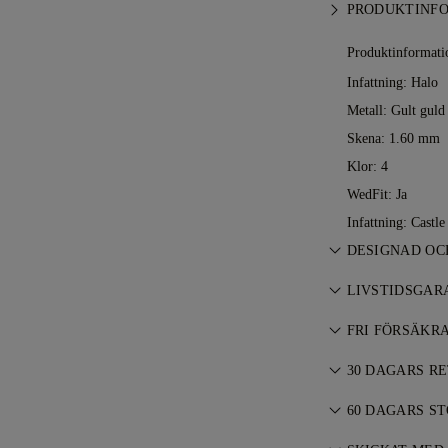
PRODUKTINF
Produktinformati
Infattning: Halo
Metall:
Gult guld
Skena: 1.60 mm
Klor: 4
WedFit: Ja
Infattning: Castle
DESIGNAD OC
Konsten att ska
LIVSTIDSGAR
mästare — ett s
Vid köp hos 77 
FRI FÖRSÄKR
tillverkningsfel
Allt porto är gra
kostnadsfritt. L
30 DAGARS R
föremål riskfritt
Om du inte är he
specialleveransse
60 DAGARS S
köp inom 30 da
försäkrar alla v
För perfekt pas