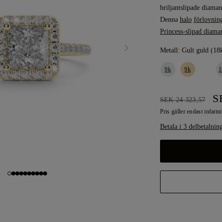
briljantslipade diama
Denna
halo
förlovnin
Princess-slipad diama
Metall:
Gult guld (18
9k
9k
1
SE
SEK 24 323,57
Pris gäller endast infattn
Betala i 3 delbetalnin