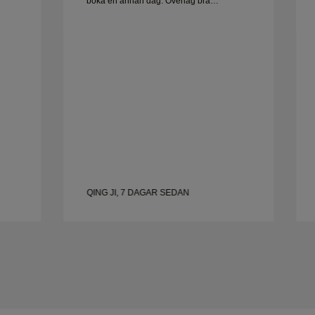
boka en annan dag. Överlag bra
Frun
upplevelse, smycken av hög kvalitet. Frun
är lycklig.
QING JI, 7 DAGAR SEDAN