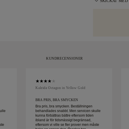
SKICKAT MED
eventuella prob
storleksändring
med högt värde 
Vi lägger stor o
vår
storlekspoli
som Malca-Amit e
smycke leverera
nöjd med ditt kö
inslaget och red
30 dagar.
KUNDRECENSIONER
Kaleida Octagon in Yellow Gold
BRA PRIS, BRA SMYCKEN
Bra pris, bra smycken. Beställningen
ulle
behandlades snabbt. Men servicen skulle
kunna förbättras bättre eftersom tiden
ibland är för tidsmässigt begränsad,
ste
eftersom vi ville se fler prover men måste