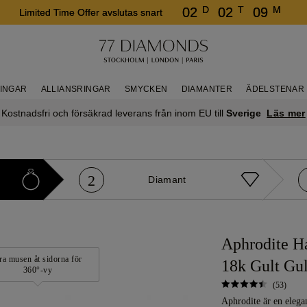
D
T
M
02
02
09
Limited Time Offer avslutas snart
RINGAR
ALLIANSRINGAR
SMYCKEN
DIAMANTER
ÄDELSTENAR
Läs mer
Kostnadsfri och försäkrad leverans från inom EU till
Sverige
2
Diamant
Aphrodite Ha
ra musen åt sidorna för
18k Gult Gu
360°-vy
(53)
Aphrodite är en elega