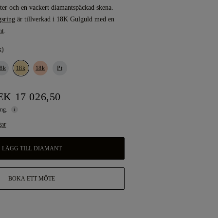
nter och en vackert diamantspäckad skena.
gsring
är tillverkad i 18K Gulguld med en
nt
.
k)
8k
18k
18k
Pt
K 17 026,50
ing.
gar
LÄGG TILL DIAMANT
BOKA ETT MÖTE