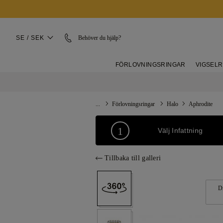
SE / SEK
Behöver du hjälp?
FÖRLOVNINGSRINGAR
VIGSEL
...
Förlovningsringar
Halo
Aphrodite
1
Välj Infattning
Tillbaka till galleri
D