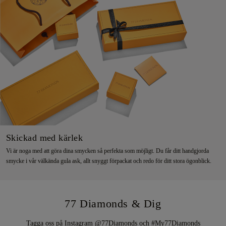
Skickad med kärlek
Vi är noga med att göra dina smycken så perfekta som möjligt. Du får ditt handgjorda
smycke i vår välkända gula ask, allt snyggt förpackat och redo för ditt stora ögonblick.
77 Diamonds & Dig
Tagga oss på Instagram @77Diamonds och #My77Diamonds