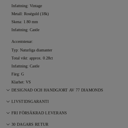
Infattning: Vintage
Metall:
Roséguld (18k)
Skena: 1.80 mm
Infattning: Castle
Accentstenar:
Typ: Naturliga diamanter
Total vikt: approx. 0.28ct
Infattning: Castle
Färg: G
Klarhet: VS
DESIGNAD OCH HANDGJORT AV 77 DIAMONDS
Konsten att skapa smycken, förfinad av 77 Diamonds
LIVSTIDSGARANTI
mästare — ett smycke i taget.
Vid köp hos 77 Diamonds ingår livstidsgaranti mot
FRI FÖRSÄKRAD LEVERANS
tillverkningsfel. Nödvändiga reparationer utförs kostnadsfritt.
Allt porto är gratis, oavsett var du bor. Vi skickar ditt föremål
Läs mer i våra
30 DAGARS RETUR
villkor
.