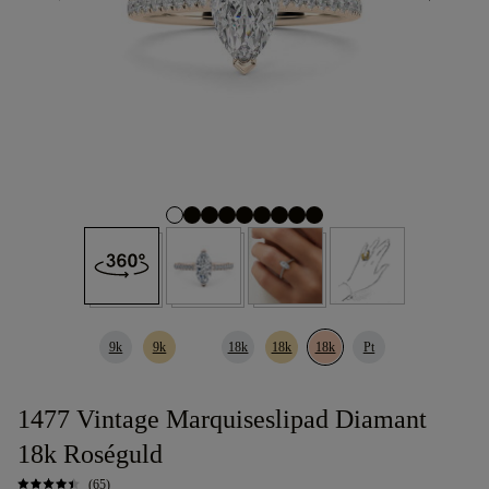
9k
9k
18k
18k
18k
Pt
1477 Vintage Marquiseslipad Diamant
18k Roséguld
(65)