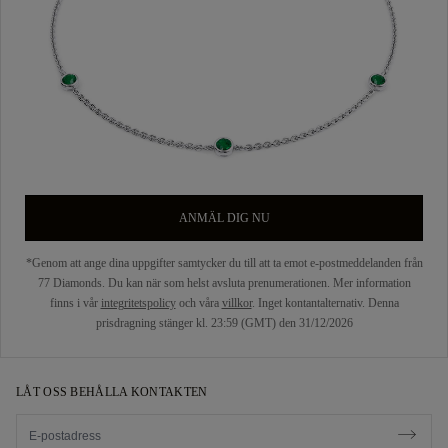
ANMÄL DIG NU
*Genom att ange dina uppgifter samtycker du till att ta emot e-postmeddelanden från
77 Diamonds. Du kan när som helst avsluta prenumerationen. Mer information
finns i vår
integritetspolicy
och våra
villkor
. Inget kontantalternativ. Denna
prisdragning stänger kl. 23:59 (GMT) den 31/12/2026
LÅT OSS BEHÅLLA KONTAKTEN