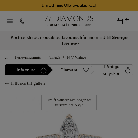
Limited Time Offer avslutas ikväll
Kostnadsfri och försäkrad leverans från inom EU till
Sverige
Läs mer
...
Förlovningsringar
Vintage
1477 Vintage
Färdiga
Infattning
Diamant
smycken
Tillbaka till galleri
Dra åt vänster och höger för
att styra 360°-vyn