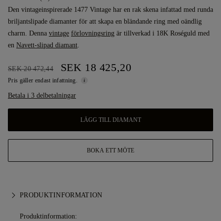
Den vintageinspirerade 1477 Vintage har en rak skena infattad med runda
briljantslipade diamanter för att skapa en bländande ring med oändlig
charm. Denna
vintage
förlovningsring
är tillverkad i 18K Roséguld med
en
Navett-slipad diamant
.
SEK 18 425,20
SEK 20 472,44
Pris gäller endast infattning.
Betala i 3 delbetalningar
LÄGG TILL DIAMANT
BOKA ETT MÖTE
PRODUKTINFORMATION
Produktinformation: