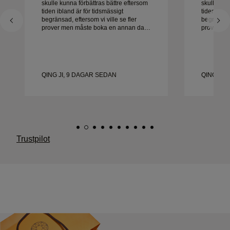
skulle kunna förbättras bättre eftersom
skulle kun
tiden ibland är för tidsmässigt
tiden ibla
begränsad, eftersom vi ville se fler
begränsad,
prover men måste boka en annan dag.
prover me
Överlag bra upplevelse, smycken av
Överlag b
hög kvalitet. Frun är lycklig.
hög kvalite
QING JI, 9 DAGAR SEDAN
QING JI,
Trustpilot