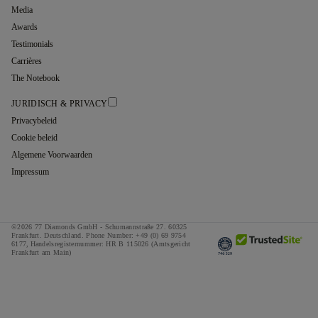
Media
Awards
Testimonials
Carrières
The Notebook
JURIDISCH & PRIVACY
Privacybeleid
Cookie beleid
Algemene Voorwaarden
Impressum
©2026 77 Diamonds GmbH -
Schumannstraße 27. 60325
Frankfurt. Deutschland.
Phone Number:
+49 (0) 69 9754
6177,
Handelsregisternummer: HR B 115026 (Amtsgericht
Frankfurt am Main)