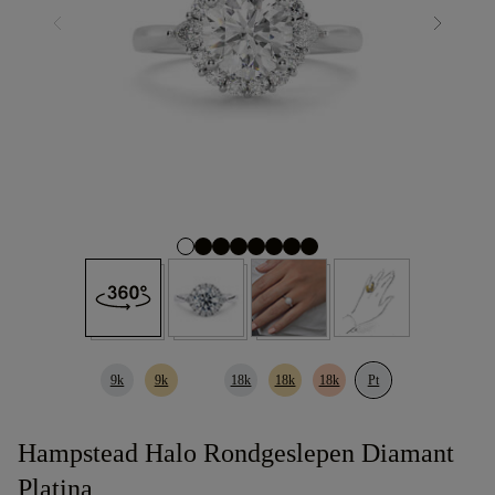
9k
9k
18k
18k
18k
Pt
Hampstead Halo Rondgeslepen Diamant
Platina