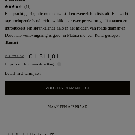
(11)
Een prachtige ring die moeiteloze stijl en evenwicht uitstraalt. Een zacht
taps toelopende band leidt uw blik naar twee peervormige diamanten en
introduceert een sprankelende halo in het midden van ronde diamanten.
Deze
halo
verlovingsring
is gezet in Platina met een Rond-geslepen
diamant.
€ 1.511,01
€ 1.678,90
De prijs is alleen voor de zetting.
Betaal in 3 termijnen
VOEG EEN DIAMANT TOE
MAAK EEN AFSPRAAK
PRODUCTGEGEVENS