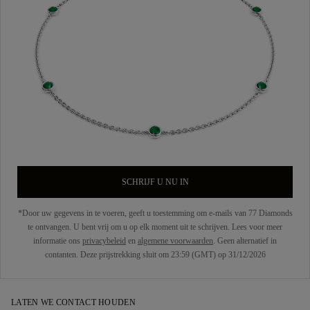
SCHRIJF U NU IN
*Door uw gegevens in te voeren, geeft u toestemming om e-mails van 77 Diamonds
te ontvangen. U bent vrij om u op elk moment uit te schrijven. Lees voor meer
informatie ons
privacybeleid
en
algemene voorwaarden
. Geen alternatief in
contanten. Deze prijstrekking sluit om 23:59 (GMT) op 31/12/2026
LATEN WE CONTACT HOUDEN