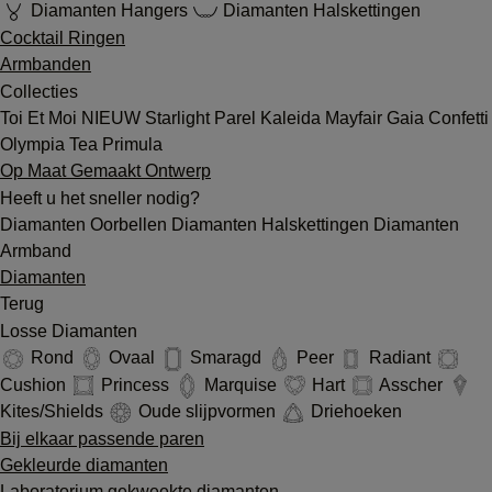
Diamanten Hangers
Diamanten Halskettingen
Cocktail Ringen
Armbanden
Collecties
Toi Et Moi
NIEUW
Starlight
Parel
Kaleida
Mayfair
Gaia
Confetti
Olympia
Tea
Primula
Op Maat Gemaakt Ontwerp
Heeft u het sneller nodig?
Diamanten Oorbellen
Diamanten Halskettingen
Diamanten
Armband
Diamanten
Terug
Losse Diamanten
Rond
Ovaal
Smaragd
Peer
Radiant
Cushion
Princess
Marquise
Hart
Asscher
Kites/Shields
Oude slijpvormen
Driehoeken
Bij elkaar passende paren
Gekleurde diamanten
Laboratorium gekweekte diamanten