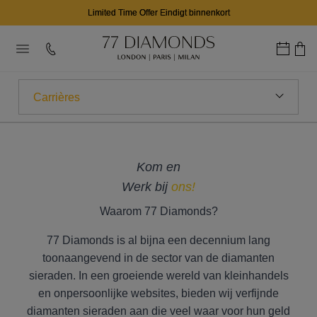
Limited Time Offer Eindigt binnenkort
Carrières
Waarom 77 Diamonds?
Kom en
Ons Verhaal
Werk bij
ons!
Onze Showrooms
Waarom 77 Diamonds?
Testimonials
77 Diamonds is al bijna een decennium lang
toonaangevend in de sector van de diamanten
Awards
sieraden. In een groeiende wereld van kleinhandels
en onpersoonlijke websites, bieden wij verfijnde
Media
diamanten sieraden aan die veel waar voor hun geld