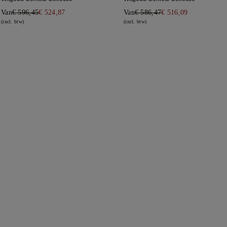
Van
€ 596,45
€ 524,87
Van
€ 586,47
€ 516,09
(incl. btw)
(incl. btw)