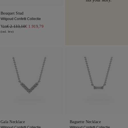
Bouquet Stud
Witgoud Confetti Collectie
Van
€ 2.133,10
€ 1.919,79
(incl. btw)
Gala Necklace
Baguette Necklace
Witgoud Confetti Collectie
Witgoud Confetti Collectie