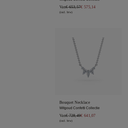
Van
€ 653,57
€ 575,14
(incl. btw)
Bouquet Necklace
Witgoud Confetti Collectie
Van
€ 728,49
€ 641,07
(incl. btw)