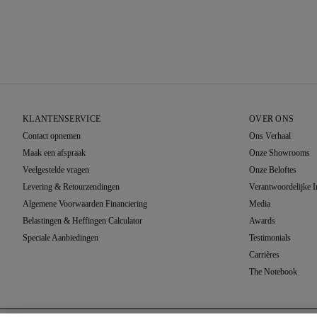
KLANTENSERVICE
OVER ONS
Contact opnemen
Ons Verhaal
Maak een afspraak
Onze Showrooms
Veelgestelde vragen
Onze Beloftes
Levering & Retourzendingen
Verantwoordelijke 
Algemene Voorwaarden Financiering
Media
Belastingen & Heffingen Calculator
Awards
Speciale Aanbiedingen
Testimonials
Carrières
The Notebook