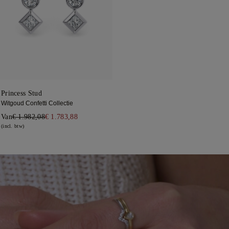
Princess Stud
Witgoud Confetti Collectie
Van
€ 1.982,08
€ 1.783,88
(incl. btw)