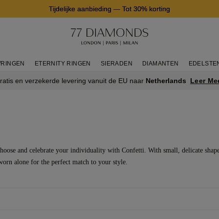
Tijdelijke aanbieding
—
Tot 30% korting
RINGEN
ETERNITY RINGEN
SIERADEN
DIAMANTEN
EDELSTE
Leer Me
ratis en verzekerde levering vanuit de EU naar
Netherlands
ose and celebrate your individuality with Confetti. With small, delicate shape
orn alone for the perfect match to your style.