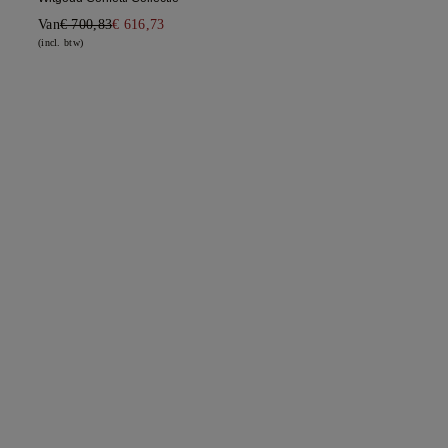
Van
€ 700,83
€ 616,73
(incl. btw)