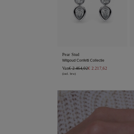
Pear Stud
Witgoud Confetti Collectie
Van
€ 2.464,02
€ 2.217,62
(incl. btw)