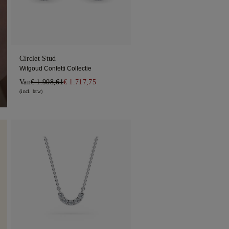
Circlet Stud
Witgoud Confetti Collectie
Van
€ 1.908,61
€ 1.717,75
(incl. btw)