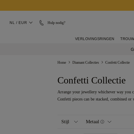
NL / EUR
Hulp nodig?
VERLOVINGSRINGEN
TROUW
G
Home
Diamant Collecties
Confetti Collectie
Confetti Collectie
Arrange your jewellery whichever way you cho
Confetti pieces can be stacked, combined or w
Stijl
Metaal