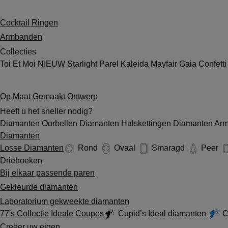
Cocktail Ringen
Armbanden
Collecties
Toi Et Moi
NIEUW
Starlight
Parel
Kaleida
Mayfair
Gaia
Confett
Op Maat Gemaakt Ontwerp
Heeft u het sneller nodig?
Diamanten Oorbellen
Diamanten Halskettingen
Diamanten Ar
Diamanten
Losse Diamanten
Rond
Ovaal
Smaragd
Peer
Driehoeken
Bij elkaar passende paren
Gekleurde diamanten
Laboratorium gekweekte diamanten
77's Collectie Ideale Coupes
Cupid’s Ideal diamanten
Cu
Creëer uw eigen