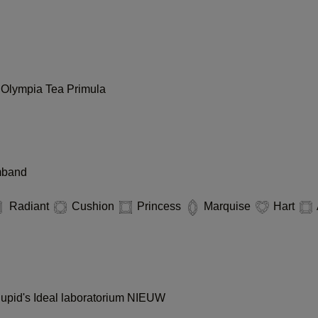
i
Olympia
Tea
Primula
mband
Radiant
Cushion
Princess
Marquise
Hart
pid's Ideal laboratorium
NIEUW