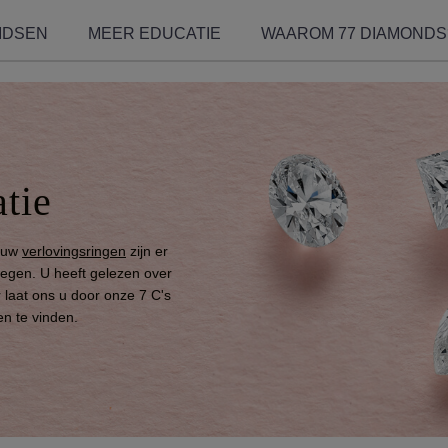
IDSEN
MEER EDUCATIE
WAAROM 77 DIAMONDS
tie
r uw
verlovingsringen
zijn er
wegen. U heeft gelezen over
 laat ons u door onze 7 C's
en te vinden.