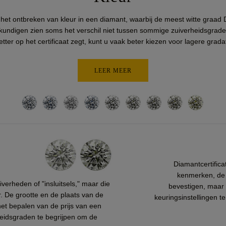
r het ontbreken van kleur in een diamant, waarbij de meest witte graad 
undigen zien soms het verschil niet tussen sommige zuiverheidsgraden, 
etter op het certificaat zegt, kunt u vaak beter kiezen voor lagere grada
LEER MEER
Diamantcertific
kenmerken, de 
verheden of "insluitsels," maar die
bevestigen, maar h
ar. De grootte en de plaats van de
keuringsinstellingen t
 het bepalen van de prijs van een
rheidsgraden te begrijpen om de