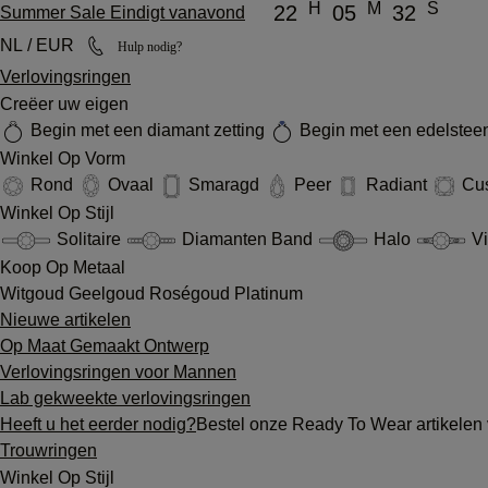
H
M
S
22
05
32
Summer Sale Eindigt vanavond
NL / EUR
Hulp nodig?
Verlovingsringen
Creëer uw eigen
Begin met een diamant zetting
Begin met een edelsteen
Winkel Op Vorm
Rond
Ovaal
Smaragd
Peer
Radiant
Cu
Winkel Op Stijl
Solitaire
Diamanten Band
Halo
Vi
Koop Op Metaal
Witgoud
Geelgoud
Roségoud
Platinum
Nieuwe artikelen
Op Maat Gemaakt Ontwerp
Verlovingsringen voor Mannen
Lab gekweekte verlovingsringen
Heeft u het eerder nodig?
Bestel onze Ready To Wear artikelen 
Trouwringen
Winkel Op Stijl