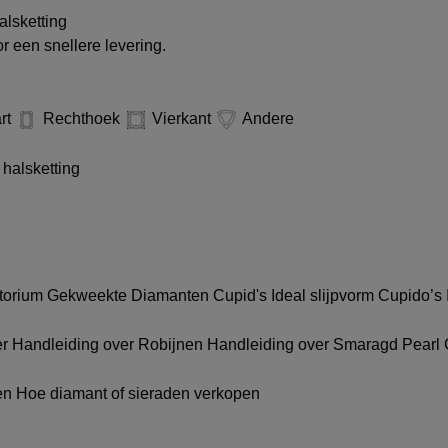
lsketting
 een snellere levering.
rt
Rechthoek
Vierkant
Andere
halsketting
atorium Gekweekte Diamanten
Cupid's Ideal slijpvorm
Cupido’s 
er
Handleiding over Robijnen
Handleiding over Smaragd
Pearl
gen
Hoe diamant of sieraden verkopen