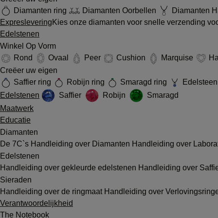
Diamanten ring
Diamanten Oorbellen
Diamanten Ha
Expreslevering
Kies onze diamanten voor snelle verzending voor
Edelstenen
Winkel Op Vorm
Rond
Ovaal
Peer
Cushion
Marquise
Ha
Creëer uw eigen
Saffier ring
Robijn ring
Smaragd ring
Edelsteen 
Edelstenen
Saffier
Robijn
Smaragd
Maatwerk
Educatie
Diamanten
De 7C`s
Handleiding over Diamanten
Handleiding over Labor
Edelstenen
Handleiding over gekleurde edelstenen
Handleiding over Saffi
Sieraden
Handleiding over de ringmaat
Handleiding over Verlovingsrin
Verantwoordelijkheid
The Notebook