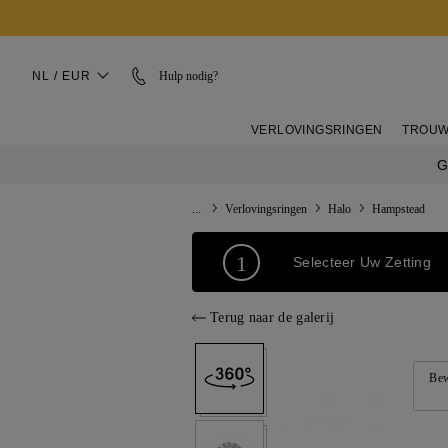
NL / EUR
Hulp nodig?
VERLOVINGSRINGEN
TROUW
G
...
Verlovingsringen
Halo
Hampstead
1
Selecteer Uw Zetting
Terug naar de galerij
Bew