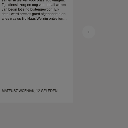
samen te werken voor onze trouwringen.
aan op de verwachte 
Zijn dienst, zorg en oog voor detail waren
ingepakt. Mijn platin
van begin tot eind buitengewoon. Elk
prachtig, en ik ben er
detail werd precies goed afgehandeld en
alles was op tijd klaar. We zijn ontzettend
blij met de ervaring en bevelen hem ten
zeerste aan aan iedereen die op zoek is
naar prachtige, goed gemaakte
trouwringen.
MATEUSZ WOZNIAK, 12 GELEDEN
SHELLEY, 21 GEL