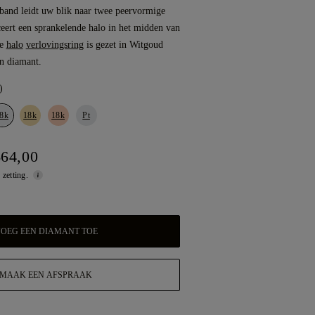
 band leidt uw blik naar twee peervormige
eert een sprankelende halo in het midden van
ze
halo
verlovingsring
is gezet in Witgoud
n diamant.
)
8k
18k
18k
Pt
664,00
 zetting.
OEG EEN DIAMANT TOE
MAAK EEN AFSPRAAK