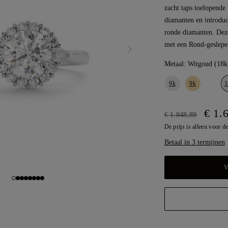
zacht taps toelopende
diamanten en introduc
ronde diamanten. De
met een Rond-geslepe
Metaal:
Witgoud (18k
9k
9k
1
€ 1.
€ 1.848,89
De prijs is alleen voor de
Betaal in 3 termijnen
V