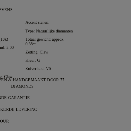
EVENS
:
Accent stenen:
Type: Natuurlijke diamanten
(18k)
Totaal gewicht: approx.
0.38ct
nd: 2.00
Zetting: Claw
Kleur: G
Zuiverheid: VS
ng: Claw
EN & HANDGEMAAKT DOOR 77
DIAMONDS
weliersvakmanschap, tot leven gebracht
NDE GARANTIE
rzetters van 77 Diamonds.
p bij 77 Diamonds ontvang je een
EKERDE LEVERING
antie op fabricagefouten. Noodzakelijke
ten zijn gratis, ongeacht waar u woont.
kosteloos. Zie onze
TOUR
voorwaarden
.
 artikel risicovrij & volledig verzekerd
edig tevreden, dan kun je je aankoop