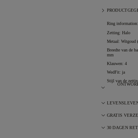
PRODUCTGEG
Ring information
Zetting: Halo
Metaal:
Witgoud 
Breedte van de ba
mm
Klauwen: 4
WedFit: ja
Stijl van de zetti
ONTWORP
De kunst van ju
LEVENSLEVE
door de meeste
Bij elke aankoo
GRATIS VERZ
levenslange gar
Alle verzendkos
reparaties zijn 
30 DAGEN RE
Wij verzenden uw
Ben je niet voll