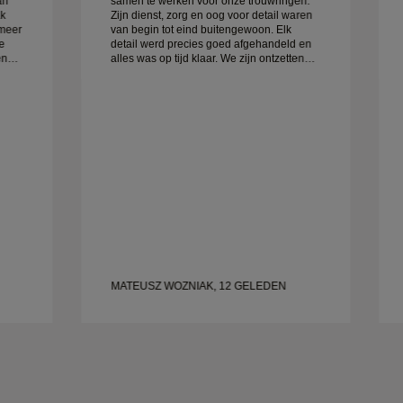
an
samen te werken voor onze trouwringen.
ak
Zijn dienst, zorg en oog voor detail waren
 meer
van begin tot eind buitengewoon. Elk
e
detail werd precies goed afgehandeld en
alles was op tijd klaar. We zijn ontzettend
blij met de ervaring en bevelen hem ten
zeerste aan aan iedereen die op zoek is
naar prachtige, goed gemaakte
trouwringen.
MATEUSZ WOZNIAK, 12 GELEDEN