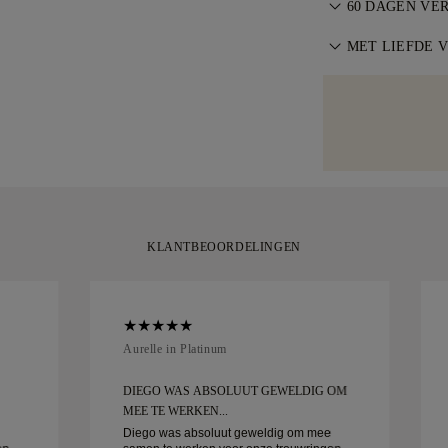
via de speciale
60 DAGEN VE
binnen 30 dagen
rechtstreeks na
Voor de perfect
voorwaarden
MET LIEFDE 
.
bestellingen om
verstellen binn
voorkomen. Voor
Wij besteden ex
maatbeleid
.
gebruiken wij e
handgemaakte it
zoals Malca-Ami
gele doos, stijl
tevreden zijn m
30 dagen retour
KLANTBEOORDELINGEN
Aurelle in Platinum
DIEGO WAS ABSOLUUT GEWELDIG OM
MEE TE WERKEN...
Diego was absoluut geweldig om mee