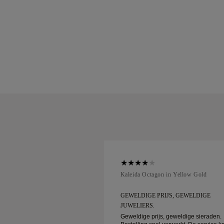
ellow Gold
Kaleida Octagon in Yellow Gold
IJS, GEWELDIGE
GEWELDIGE PRIJS, GEWELDIGE
JUWELIERS.
, geweldige sieraden.
Geweldige prijs, geweldige sieraden.