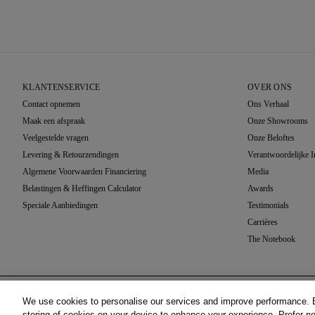
KLANTENSERVICE
OVER ONS
Contact opnemen
Ons Verhaal
Maak een afspraak
Onze Showrooms
Veelgestelde vragen
Onze Beloftes
Levering & Retourzendingen
Verantwoordelijke 
Algemene Voorwaarden Financiering
Media
Belastingen & Heffingen Calculator
Awards
Speciale Aanbiedingen
Testimonials
Carrières
The Notebook
Zetting Selectie
We use cookies to personalise our services and improve performance. B
Hampstead, Witgoud (18k)
©2026 77 Diamonds GmbH -
Schumannstraße 27. 60325 F
storing of cookies on your device to enhance your experience. Prefer 