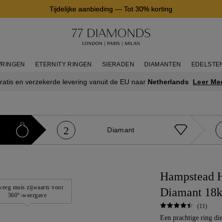
Tijdelijke aanbieding
—
Tot 30% korting
RINGEN
ETERNITY RINGEN
SIERADEN
DIAMANTEN
EDELSTE
Leer Me
ratis en verzekerde levering vanuit de EU naar
Netherlands
2
Diamant
Hampstead H
eeg muis zijwaarts voor
Diamant 18k
360°-weergave
(11)
Een prachtige ring die