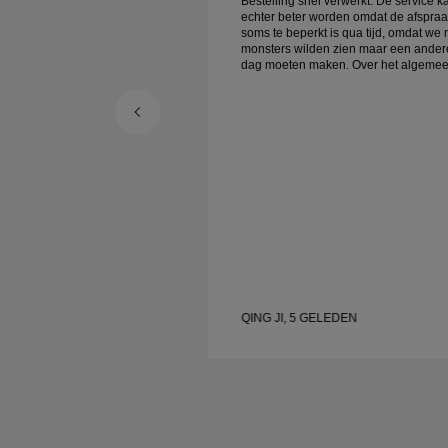
verwerkt. De service kan
Bestelling snel verwerkt. De service k
rden omdat de afspraak
echter beter worden omdat de afspra
is qua tijd, omdat we meer
soms te beperkt is qua tijd, omdat we
 zien maar een andere
monsters wilden zien maar een ander
lgemeen
dag moeten maken. Over het algemeen
 sieraden van goede
goede ervaring, sieraden van goede
rouw is gelukkig.
kwaliteit. Mijn vrouw is gelukkig.
LEDEN
QING JI, 5 GELEDEN