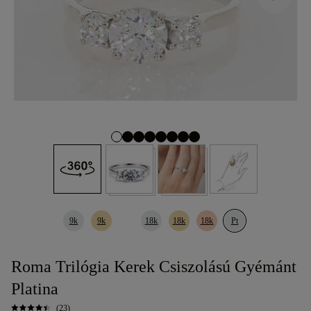
9k
9k
18k
18k
18k
Pt
Roma Trilógia Kerek Csiszolású Gyémánt
Platina
(23)