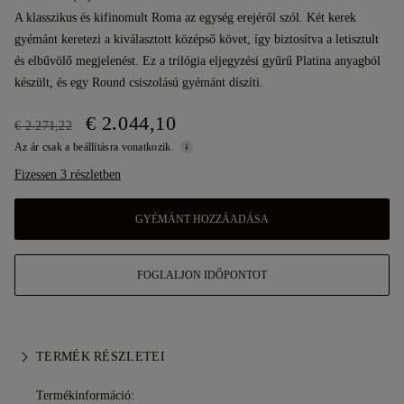
A klasszikus és kifinomult Roma az egység erejéről szól. Két kerek
gyémánt keretezi a kiválasztott középső követ, így biztosítva a letisztult
és elbűvölő megjelenést. Ez a trilógia eljegyzési gyűrű Platina anyagból
készült, és egy Round csiszolású gyémánt díszíti.
€ 2.044,10
€ 2.271,22
Az ár csak a beállításra vonatkozik.
Fizessen 3 részletben
GYÉMÁNT HOZZÁADÁSA
FOGLALJON IDŐPONTOT
TERMÉK RÉSZLETEI
Termékinformáció: