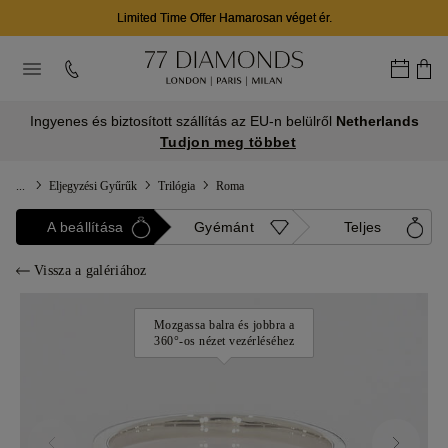
Limited Time Offer Hamarosan véget ér.
Ingyenes és biztosított szállítás az EU-n belülről
Netherlands
Tudjon meg többet
...
Eljegyzési Gyűrűk
Trilógia
Roma
A beállítása
Gyémánt
Teljes
Vissza a galériához
Mozgassa balra és jobbra a
360°-os nézet vezérléséhez