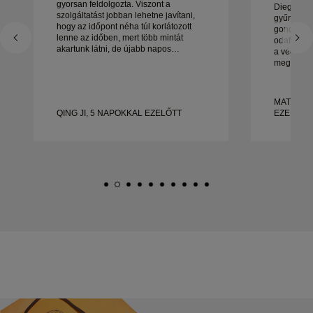
gyorsan feldolgozta. Viszont a
Diego cso
szolgáltatást jobban lehetne javítani,
gyűrűink k
hogy az időpont néha túl korlátozott
gondoskod
lenne az időben, mert több mintát
odafigyelé
akartunk látni, de újabb napos
a végéig.
időpontot kell foglalni. Összességében
megoldott
jó tapasztalat, jó minőségű ékszerek. A
állt. Nag
feleségem boldog.
és nagyon
gyönyörű,
MATEUSZ
gyűrűt ker
QING JI, 5 NAPOKKAL EZELŐTT
EZELŐTT