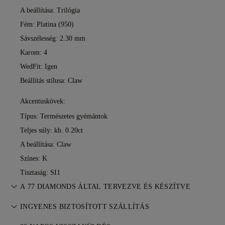
A beállítása: Trilógia
Fém:
Platina (950)
Sávszélesség: 2.30 mm
Karom: 4
WedFit: Igen
Beállítás stílusa: Claw
Akcentuskövek:
Típus: Természetes gyémántok
Teljes súly: kb. 0.20ct
A beállítása: Claw
Színes: K
Tisztaság: SI1
A 77 DIAMONDS ÁLTAL TERVEZVE ÉS KÉSZÍTVE
Az ékszerkészítés művészete, a 77 Diamonds mestereitől —
INGYENES BIZTOSÍTOTT SZÁLLÍTÁS
darabról darabra.
Minden postaköltség ingyenes, függetlenül attól, hogy hol él.