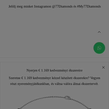
Jelölj meg minket Instagramon @77Diamonds és #My77Diamonds
Nyerjen € 1.169 kedvezményt ékszereire
Szeretne € 1.169 kedvezményt kézzel készített ékszerekre? Vegyen
részt nyereményjátékunkban, és váltsa valóra álmai ékszertervét.