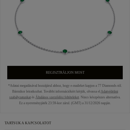
REGISZTRÁLJON MOST
*Adatai megadásával hozzájárul ahhoz, hogy e-maileket kapjon a 77 Diamonds-tól.
Bármikor leiratkozhat. További információkért kérjük, olvassa el
Adatvédelmi
szabályzatunkat
és
Általános szerződési feltételeket
. Nincs készpénzes alternatíva.
Ez a nyereményjáték 23:59-kor zárul. (GMT) a 31/12/2026 napján.
TARTSUK A KAPCSOLATOT