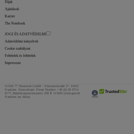
Díjak
Ajánlások
Karrier
The Notebook
JOGI ÉS ADATVÉDELMI
Adatvédelmi irányelvek
Cookie szabályzat
Feltételek és feltételek
Impressum
©2026 77 Diamonds GmbH -
Schumannstraße 27. 60325
Frankfurt. Deutschland.
Phone Number:
+49 (0) 69 9754
6177,
Handelsregisternummer: HR B 115026 (Amtsgericht
Frankfurt am Main)