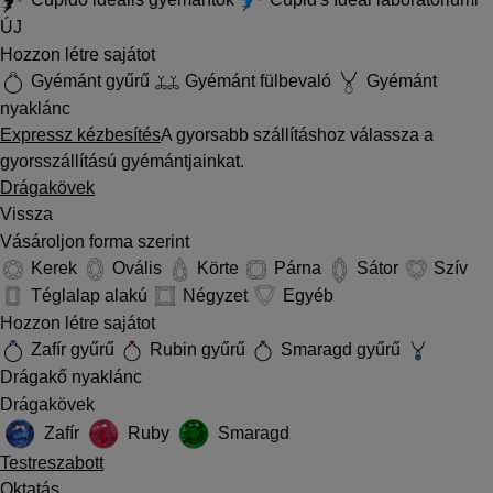
ÚJ
Hozzon létre sajátot
Gyémánt gyűrű
Gyémánt fülbevaló
Gyémánt
nyaklánc
Expressz kézbesítés
A gyorsabb szállításhoz válassza a
gyorsszállítású gyémántjainkat.
Drágakövek
Vissza
Vásároljon forma szerint
Kerek
Ovális
Körte
Párna
Sátor
Szív
Téglalap alakú
Négyzet
Egyéb
Hozzon létre sajátot
Zafír gyűrű
Rubin gyűrű
Smaragd gyűrű
Drágakő nyaklánc
Drágakövek
Zafír
Ruby
Smaragd
Testreszabott
Oktatás