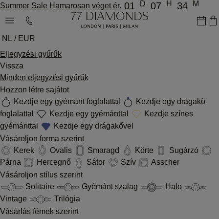
D
H
M
01
07
34
Summer Sale Hamarosan véget ér.
NL / EUR
Eljegyzési gyűrűk
Vissza
Minden eljegyzési gyűrűk
Hozzon létre sajátot
Kezdje egy gyémánt foglalattal
Kezdje egy drágakő
foglalattal
Kezdje egy gyémánttal
Kezdje színes
gyémánttal
Kezdje egy drágakővel
Vásároljon forma szerint
Kerek
Ovális
Smaragd
Körte
Sugárzó
Párna
Hercegnő
Sátor
Szív
Asscher
Vásároljon stílus szerint
Solitaire
Gyémánt szalag
Halo
Vintage
Trilógia
Vásárlás fémek szerint