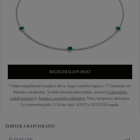
REGISZTRÁLJON MOST
*Adatai megadásával hozzájárul ahhoz, hogy e-maileket kapjon a 77 Diamonds-tól.
Bármikor leiratkozhat. További információkért kérjük, olvassa el
Adatvédelmi
szabályzatunkat
és
Általános szerződési feltételeket
. Nincs készpénzes alternatíva.
Ez a nyereményjáték 23:59-kor zárul. (GMT) a 31/12/2026 napján.
TARTSUK A KAPCSOLATOT