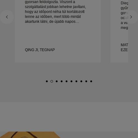
gyorsan feldolgozta. Viszont a
Diego cso
szolgáltatást jobban lehetne javítani,
gyűrűink k
hogy az időpont néha túl korlátozott
gondoskod
lenne az időben, mert több mintát
odafigyelé
akartunk látni, de újabb napos
a végéig.
időpontot kell foglalni. Összességében
megoldott
jó tapasztalat, jó minőségű ékszerek. A
állt. Nag
feleségem boldog.
és nagyon
gyönyörű,
MATEUSZ
gyűrűt ker
QING JI, TEGNAP
EZELŐTT