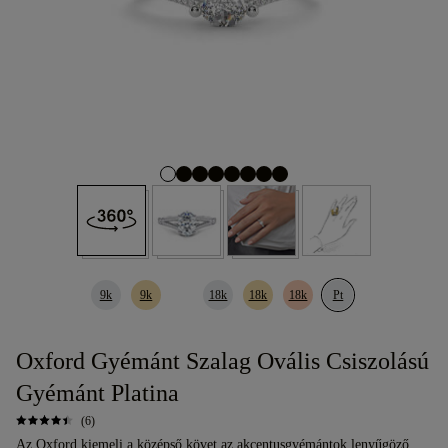
9k
9k
18k
18k
18k
Pt
Oxford Gyémánt Szalag Ovális Csiszolású
Gyémánt Platina
(6)
Az Oxford kiemeli a középső követ az akcentusgyémántok lenyűgöző