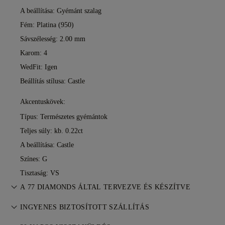
A beállítása: Gyémánt szalag
Fém:
Platina (950)
Sávszélesség: 2.00 mm
Karom: 4
WedFit: Igen
Beállítás stílusa: Castle
Akcentuskövek:
Típus: Természetes gyémántok
Teljes súly: kb. 0.22ct
A beállítása: Castle
Színes: G
Tisztaság: VS
A 77 DIAMONDS ÁLTAL TERVEZVE ÉS KÉSZÍTVE
Az ékszerkészítés művészete, a 77 Diamonds mestereitől —
INGYENES BIZTOSÍTOTT SZÁLLÍTÁS
darabról darabra.
Minden postaköltség ingyenes, függetlenül attól, hogy hol él.