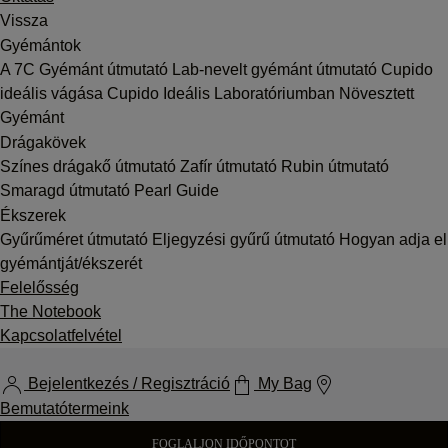
Vissza
Gyémántok
A 7C
Gyémánt útmutató
Lab-nevelt gyémánt útmutató
Cupido
ideális vágása
Cupido Ideális Laboratóriumban Növesztett
Gyémánt
Drágakövek
Színes drágakő útmutató
Zafír útmutató
Rubin útmutató
Smaragd útmutató
Pearl Guide
Ékszerek
Gyűrűméret útmutató
Eljegyzési gyűrű útmutató
Hogyan adja el
gyémántját/ékszerét
Felelősség
The Notebook
Kapcsolatfelvétel
Bejelentkezés / Regisztráció
My Bag
Bemutatótermeink
FOGLALJON IDŐPONTOT