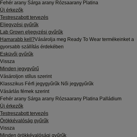
Fehér arany
Sárga arany
Rózsaarany
Platina
Új érkezők
Testreszabott tervezés
Eljegyzési gyűrűk
Lab Grown eljegyzési gyűrűk
Hamarabb kell?
Vásárolja meg Ready To Wear termékeinket a
gyorsabb szállítás érdekében
Esküvői gyűrűk
Vissza
Minden jegygyűrű
Vásároljon stílus szerint
Klasszikus
Férfi jegygyűrűk
Női jegygyűrűk
Vásárlás fémek szerint
Fehér arany
Sárga arany
Rózsaarany
Platina
Palládium
Új érkezők
Testreszabott tervezés
Örökkévalóság gyűrűk
Vissza
Minden örökkévalósági gyűrűk