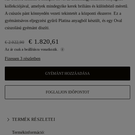
kollekciójával, amelyek mindegyike kerek briliáns és különböző méretű.
A csúszós pánt könnyedén vezeti tekintetét a központi ékszerre. Ez a
gyémántsávos eljegyzési gyűrű Platina anyagból készült, és egy Oval
csiszolású gyémánt díszíti.
€ 1.820,61
€ 2.022,90
Az ár csak a beállításra vonatkozik.
Fizessen 3 részletben
GYÉMÁNT HOZZÁADÁSA
FOGLALJON IDŐPONTOT
TERMÉK RÉSZLETEI
Termékinformáció: