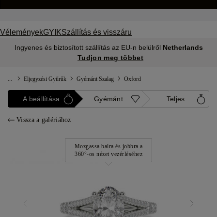
Vélemények
GYIK
Szállítás és visszáru
Ingyenes és biztosított szállítás az EU-n belülről
Netherlands
Tudjon meg többet
...
Eljegyzési Gyűrűk
Gyémánt Szalag
Oxford
A beállítása
Gyémánt
Teljes
Vissza a galériához
Mozgassa balra és jobbra a
360°-os nézet vezérléséhez