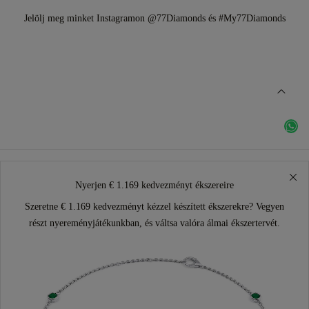
Jelölj meg minket Instagramon @77Diamonds és #My77Diamonds
Nyerjen € 1.169 kedvezményt ékszereire
Szeretne € 1.169 kedvezményt kézzel készített ékszerekre? Vegyen
részt nyereményjátékunkban, és váltsa valóra álmai ékszertervét.