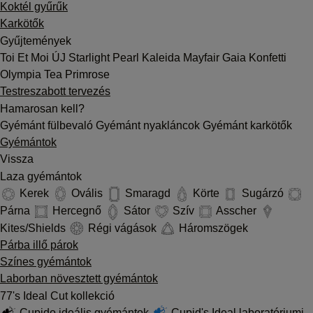
Koktél gyűrűk
Karkötők
Gyűjtemények
Toi Et Moi
ÚJ
Starlight
Pearl
Kaleida
Mayfair
Gaia
Konfetti
Olympia
Tea
Primrose
Testreszabott tervezés
Hamarosan kell?
Gyémánt fülbevaló
Gyémánt nyakláncok
Gyémánt karkötők
Gyémántok
Vissza
Laza gyémántok
Kerek
Ovális
Smaragd
Körte
Sugárzó
Párna
Hercegnő
Sátor
Szív
Asscher
Kites/Shields
Régi vágások
Háromszögek
Párba illő párok
Színes gyémántok
Laborban növesztett gyémántok
77's Ideal Cut kollekció
Cupido ideális gyémántok
Cupid's Ideal laboratóriumi