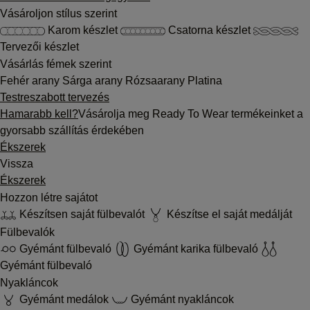
Vásároljon stílus szerint
Karom készlet
Csatorna készlet
Tervezői készlet
Vásárlás fémek szerint
Fehér arany
Sárga arany
Rózsaarany
Platina
Testreszabott tervezés
Hamarabb kell?
Vásárolja meg Ready To Wear termékeinket a
gyorsabb szállítás érdekében
Ékszerek
Vissza
Ékszerek
Hozzon létre sajátot
Készítsen saját fülbevalót
Készítse el saját medálját
Fülbevalók
Gyémánt fülbevaló
Gyémánt karika fülbevaló
Gyémánt fülbevaló
Nyakláncok
Gyémánt medálok
Gyémánt nyakláncok