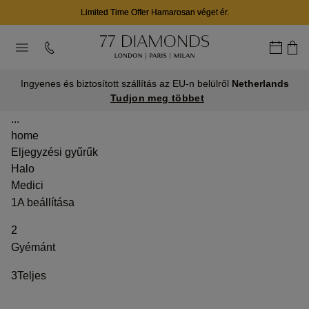
Limited Time Offer Hamarosan véget ér.
Ingyenes és biztosított szállítás az EU-n belülről
Netherlands
Tudjon meg többet
...
home
Eljegyzési gyűrűk
Halo
Medici
1
A beállítása
2
Gyémánt
3
Teljes