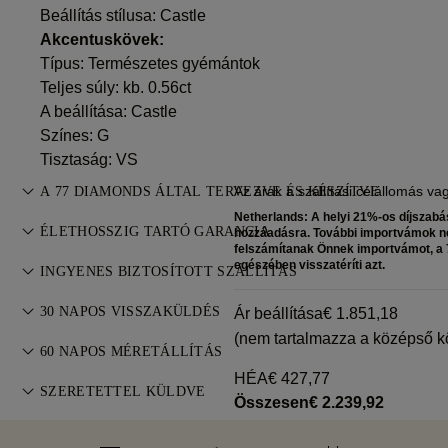
Beállítás stílusa: Castle
Akcentuskövek:
Típus: Természetes gyémántok
Teljes súly: kb. 0.56ct
A beállítása: Castle
Színes: G
Tisztaság: VS
Az árak a szállítási célállomás va
A 77 DIAMONDS ÁLTAL TERVEZVE ÉS KÉSZÍTVE
Netherlands: A helyi 21%-os díjszabá
Az ékszerkészítés művészete, a 77 Diamonds mestereitől —
ÉLETHOSSZIG TARTÓ GARANCIA
hozzáadásra. További importvámok ne
darabról darabra.
felszámítanak Önnek importvámot, a 7
A 77 Diamonds minden vásárlásához élethosszig tartó
egészében visszatéríti azt.
INGYENES BIZTOSÍTOTT SZÁLLÍTÁS
garancia jár gyártási hibákra. A szükséges javítások
Minden postaköltség ingyenes, függetlenül attól, hogy hol él.
díjmentesek. Részletek a
30 NAPOS VISSZAKÜLDÉS
Feltételekben
.
Ár beállítása
€ 1.851,18
A FedEx vagy a DHL különleges kézbesítési szolgáltatásán
(nem tartalmazza a középső k
Ha nem elégedett teljes mértékben, a vásárlást 30 napon
keresztül kockázatmentesen és teljes körűen biztosítva
60 NAPOS MÉRETÁLLÍTÁS
belül visszaküldheti vagy kicserélheti. Részletek a
küldjük a terméket, egyenesen az Ön háza elé. Minden
HÉA
€ 427,77
A tökéletes illeszkedésért a 77 Diamonds 60 napon belül
Feltételekben
SZERETETTEL KÜLDVE
.
megrendelésünket biztosítjuk, hogy elkerüljük a szállítással
Összesen
€ 2.239,92
ingyenes méretállítást kínál. Részletek a
méretezési
kapcsolatos problémákat. Bizonyos nagy értékű tételek
Különös gondossággal készítjük el ékszereit. Kézzel készült
szabályzatban
.