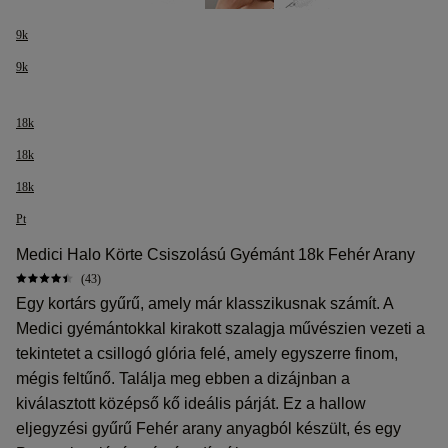
9k
9k
18k
18k
18k
Pt
Medici Halo Körte Csiszolású Gyémánt 18k Fehér Arany
(43)
Egy kortárs gyűrű, amely már klasszikusnak számít. A
Medici gyémántokkal kirakott szalagja művészien vezeti a
tekintetet a csillogó glória felé, amely egyszerre finom,
mégis feltűnő. Találja meg ebben a dizájnban a
kiválasztott középső kő ideális párját. Ez a hallow
eljegyzési gyűrű Fehér arany anyagból készült, és egy