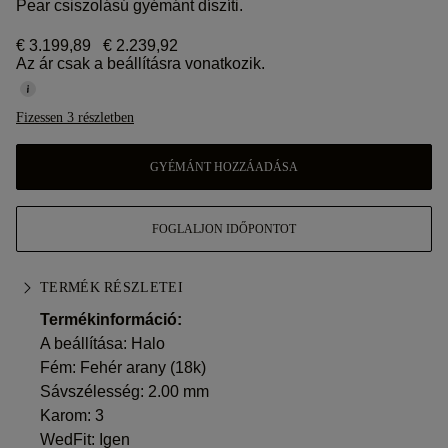
Pear csiszolású gyémánt díszíti.
€ 3.199,89
€ 2.239,92
Az ár csak a beállításra vonatkozik.
Fizessen 3 részletben
GYÉMÁNT HOZZÁADÁSA
FOGLALJON IDŐPONTOT
TERMÉK RÉSZLETEI
Termékinformáció:
A beállítása: Halo
Fém:
Fehér arany (18k)
Sávszélesség: 2.00 mm
Karom: 3
WedFit: Igen