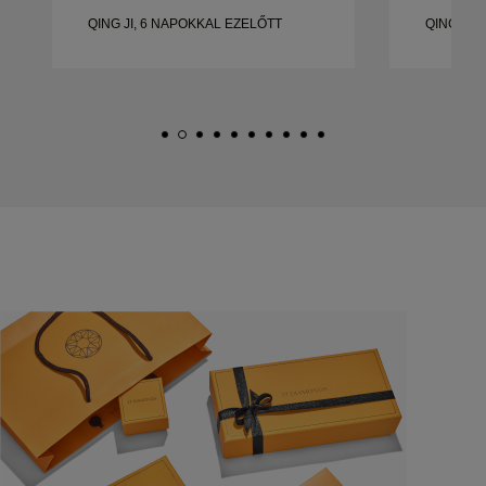
QING JI, 6 NAPOKKAL EZELŐTT
QING JI,