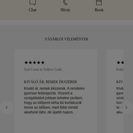
esetében olyan speciális szállítási szolgáltatást veszünk
darabja jellegzetes sárga dobozunkban érkezik, elegánsan
igénybe, mint a Malca-Amit vagy a Brinks. Ha nem teljesen
csomagolva és készen az Ön pillanatára.
Chat
Hívás
Book
elégedett a vásárlással, 30 napon belül visszaküldheti vagy
kicserélheti azt.
VÁSÁRLÓI VÉLEMÉNYEK
Soft Court in Yellow Gold
Kaleida Oc
KIVÁLÓ ÁR, REMEK ÉKSZEREK
KIVÁLÓ 
Kiváló ár, remek ékszerek. A rendelés
Kiváló ár,
gyorsan feldolgozta. Viszont a
gyorsan fe
szolgáltatást jobban lehetne javítani,
szolgáltat
hogy az időpont néha túl korlátozott
hogy az id
lenne az időben, mert több mintát
lenne az i
akartunk látni, de újabb napos
akartunk l
időpontot kell foglalni. Összességében
időpontot kell fo
jó tapasztalat, jó minőségű ékszerek. A
jó tapaszt
feleségem boldog.
feleségem