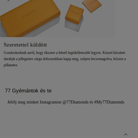
Szeretettel küldött
Gondoskodunk arról, hogy ékszere a lehető legtökéletesebb legyen. Kézzel készített
darabját a jellegzetes sárga dobozunkban kapja meg, szépen becsomagolva, készen a
pillanatra.
77 Gyémántok és te
Jelölj meg minket Instagramon @77Diamonds és #My77Diamonds