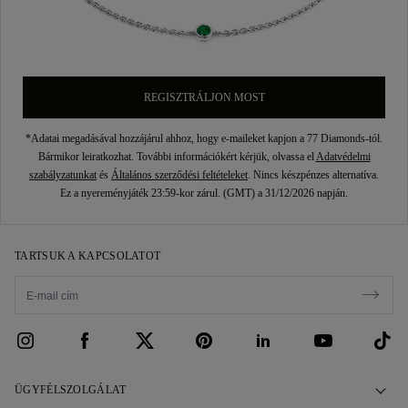
REGISZTRÁLJON MOST
*Adatai megadásával hozzájárul ahhoz, hogy e-maileket kapjon a 77 Diamonds-tól.
Bármikor leiratkozhat. További információkért kérjük, olvassa el
Adatvédelmi
szabályzatunkat
és
Általános szerződési feltételeket
. Nincs készpénzes alternatíva.
Ez a nyereményjáték 23:59-kor zárul. (GMT) a 31/12/2026 napján.
TARTSUK A KAPCSOLATOT
ÜGYFÉLSZOLGÁLAT