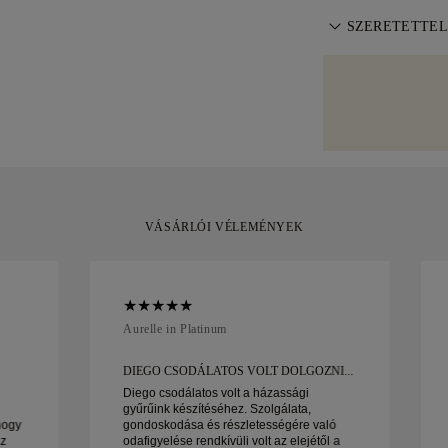
napon belül viss
körűen biztosít
A tökéletes ill
Feltételekben
SZERETETTEL
.
háza elé. Minde
ingyenes méretál
elkerüljük a szá
Különös gondoss
szabályzatban
.
Bizonyos nagy é
készült darabja
szállítási szolg
elegánsan csoma
Amit vagy a Bri
vásárlással, 30
kicserélheti azt.
VÁSÁRLÓI VÉLEMÉNYEK
Aurelle in Platinum
DIEGO CSODÁLATOS VOLT DOLGOZNI...
Diego csodálatos volt a házassági
gyűrűink készítéséhez. Szolgálata,
hogy
gondoskodása és részletességére való
az
odafigyelése rendkívüli volt az elejétől a