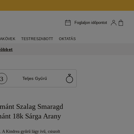
Foglaljon időpontot
AKÖVEK
TESTRESZABOTT
OKTATÁS
többet
3
Teljes Gyűrű
mánt Szalag Smaragd
ánt 18k Sárga Arany
. A Kindrea gyűrű lágy ívű, csiszolt