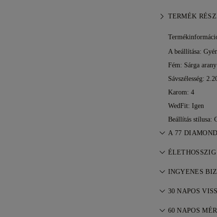
TERMÉK RÉSZ
Termékinformáci
A beállítása: Gyé
Fém:
Sárga arany
Sávszélesség: 2.
Karom: 4
WedFit: Igen
Beállítás stílusa
A 77 DIAMON
Az ékszerkészí
ÉLETHOSSZIG
mestereitől — d
A 77 Diamonds m
INGYENES BI
garancia jár gyá
Minden postaköl
díjmentesek. R
30 NAPOS VI
hol él. A FedEx
Ha nem elégedet
szolgáltatásán 
60 NAPOS MÉ