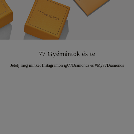
77 Gyémántok és te
Jelölj meg minket Instagramon @77Diamonds és #My77Diamonds