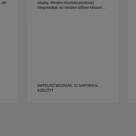
, de
végéig. Minden részletet pontosan
megoldottak, és minden időben készen
állt. Nagyon örülnénk az élménynek, és
og.
nagyon ajánljuk mindenkinek, aki
gyönyörű, jól megmunkált esküvői gyűrűt
keres.
MATEUSZ WOZNIAK, 11 NAPOKKAL
EZELŐTT