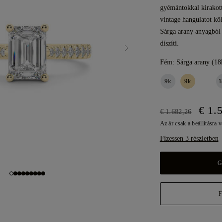
gyémántokkal kirakott 
vintage hangulatot kö
Sárga arany anyagból 
díszíti.
Fém:
Sárga arany (18
9k
9k
1
€ 1.
€ 1.682,26
Az ár csak a beállításra 
Fizessen 3 részletben
G