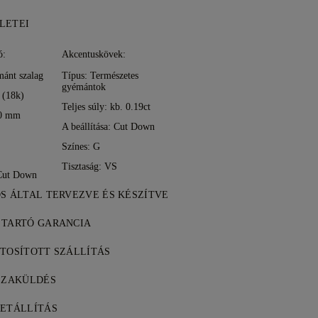
LETEI
ó:
Akcentuskövek:
mánt szalag
Típus: Természetes
gyémántok
 (18k)
Teljes súly: kb. 0.19ct
20 mm
A beállítása: Cut Down
Színes: G
Tisztaság: VS
: Cut Down
DS ÁLTAL TERVEZVE ÉS KÉSZÍTVE
tés művészete, a 77 Diamonds
 TARTÓ GARANCIA
arabról darabra.
inden vásárlásához élethosszig tartó
ZTOSÍTOTT SZÁLLÍTÁS
rtási hibákra. A szükséges javítások
tség ingyenes, függetlenül attól, hogy
észletek a
SSZAKÜLDÉS
Feltételekben
.
 vagy a DHL különleges kézbesítési
t teljes mértékben, a vásárlást 30
keresztül kockázatmentesen és teljes
RETÁLLÍTÁS