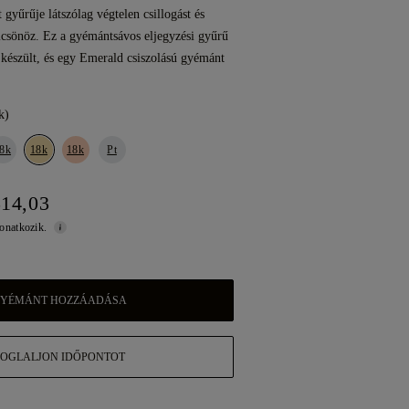
gyűrűje látszólag végtelen csillogást és
lcsönöz. Ez a gyémántsávos eljegyzési gyűrű
készült, és egy Emerald csiszolású gyémánt
k)
8k
18k
18k
Pt
514,03
vonatkozik.
YÉMÁNT HOZZÁADÁSA
FOGLALJON IDŐPONTOT