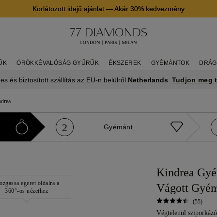
Korlátozott idejű ajánlat
—
Akár 30% kedvezmény
ŰK
ÖRÖKKÉVALÓSÁG GYŰRŰK
ÉKSZEREK
GYÉMÁNTOK
DRÁG
Tudjon meg 
es és biztosított szállítás az EU-n belülről
Netherlands
ndrea
2
Gyémánt
Kindrea Gyé
zgassa egeret oldalra a
Vágott Gyém
360°-os nézethez
(55)
Végtelenül sziporkázó