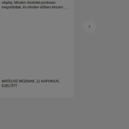
végéig. Minden részletet pontosan
jegygyűrűm nagyon 
megoldottak, és minden időben készen
örülök
állt. Nagyon örülnénk az élménynek, és
nagyon ajánljuk mindenkinek, aki
gyönyörű, jól megmunkált esküvői gyűrűt
keres.
MATEUSZ WOZNIAK, 11 NAPOKKAL
EZELŐTT
SHELLEY, 20 NAP