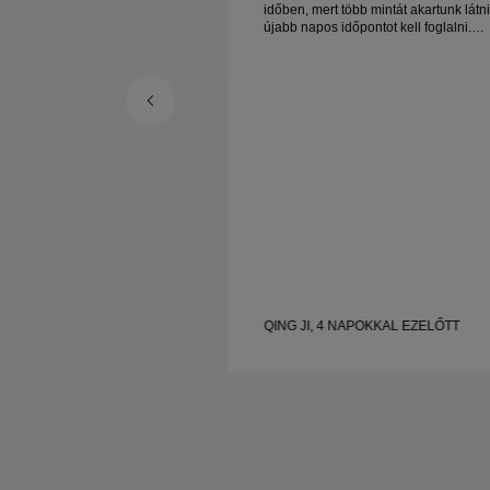
b mintát akartunk látni, de
időben, mert több mintát akartunk látni
ontot kell foglalni.
újabb napos időpontot kell foglalni.
 tapasztalat, jó
Összességében jó tapasztalat, jó
ek. A feleségem boldog.
minőségű ékszerek. A feleségem bold
POKKAL EZELŐTT
QING JI, 4 NAPOKKAL EZELŐTT