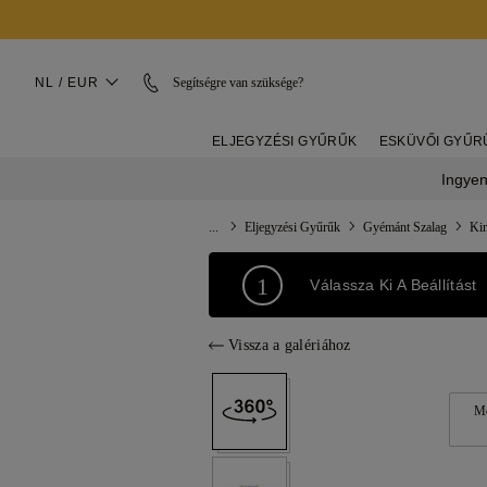
NL / EUR
Segítségre van szüksége?
ELJEGYZÉSI GYŰRŰK
ESKÜVŐI GYŰR
Ingyen
...
Eljegyzési Gyűrűk
Gyémánt Szalag
Ki
1
Válassza Ki A Beállítást
Vissza a galériához
Mo