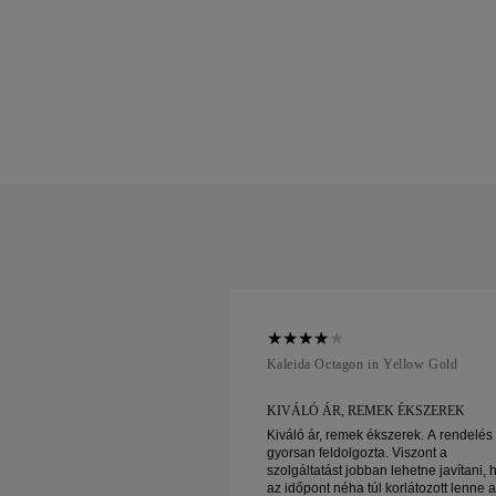
ellow Gold
Kaleida Octagon in Yellow Gold
EMEK ÉKSZEREK
KIVÁLÓ ÁR, REMEK ÉKSZEREK
 ékszerek. A rendelés
Kiváló ár, remek ékszerek. A rendelés
zta. Viszont a
gyorsan feldolgozta. Viszont a
bban lehetne javítani, hogy
szolgáltatást jobban lehetne javítani, 
túl korlátozott lenne az
az időpont néha túl korlátozott lenne 