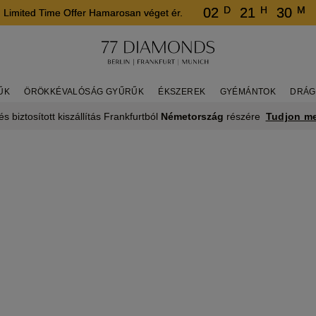
D
H
M
02
21
30
Limited Time Offer Hamarosan véget ér.
ŰK
ÖRÖKKÉVALÓSÁG GYŰRŰK
ÉKSZEREK
GYÉMÁNTOK
DRÁG
Tudjon m
s biztosított kiszállítás Frankfurtból
Németország
részére