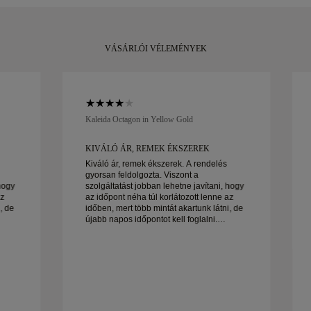
kicserélheti azt.
VÁSÁRLÓI VÉLEMÉNYEK
Kaleida Octagon in Yellow Gold
KIVÁLÓ ÁR, REMEK ÉKSZEREK
Kiváló ár, remek ékszerek. A rendelés
gyorsan feldolgozta. Viszont a
hogy
szolgáltatást jobban lehetne javítani, hogy
az
az időpont néha túl korlátozott lenne az
, de
időben, mert több mintát akartunk látni, de
újabb napos időpontot kell foglalni.
Összességében jó tapasztalat, jó
og.
minőségű ékszerek. A feleségem boldog.