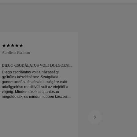
Aurelle in Platinum
Soft Court in Platinum
DIEGO CSODÁLATOS VOLT DOLGOZNI...
DIEGO CSODÁLATO
Diego csodálatos volt a házassági
Diego csodálatos vo
gyűrűink készítéséhez. Szolgálata,
gyűrűink készítéséhe
gondoskodása és részletességére való
gondoskodása és ré
odafigyelése rendkívüli volt az elejétől a
odafigyelése rendkívü
végéig. Minden részletet pontosan
végéig. Minden rész
megoldottak, és minden időben készen
megoldottak, és mi
állt. Nagyon örülnénk az élménynek, és
állt. Nagyon örülné
nagyon ajánljuk mindenkinek, aki
nagyon ajánljuk min
gyönyörű, jól megmunkált esküvői gyűrűt
gyönyörű, jól megmu
keres.
keres.