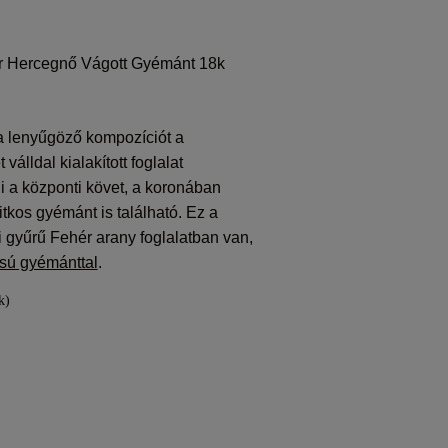
r Hercegnő Vágott Gyémánt 18k
a lenyűgöző kompozíciót a
válldal kialakított foglalat
 a központi követ, a koronában
itkos gyémánt is található. Ez a
si gyűrű Fehér arany foglalatban van,
ású gyémánttal
.
k)