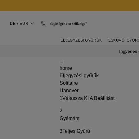
DE / EUR
Segítségre van szüksége?
ELJEGYZÉSI GYŰRŰK
ESKÜVŐI GYŰR
Ingyenes é
...
home
Eljegyzési gyűrűk
Solitaire
Hanover
1
Válassza Ki A Beállítást
2
Gyémánt
3
Teljes Gyűrű