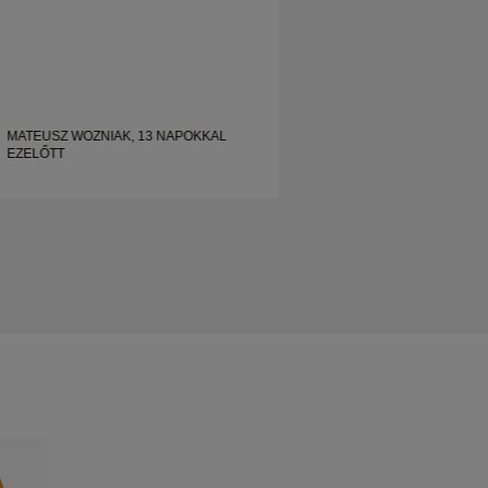
MATEUSZ WOZNIAK, 13 NAPOKKAL
MATEUSZ WOZNIAK
EZELŐTT
EZELŐTT