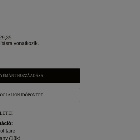
29,35
ításra vonatkozik.
YÉMÁNT HOZZÁADÁSA
FOGLALJON IDŐPONTOT
LETEI
áció:
olitaire
any (18k)