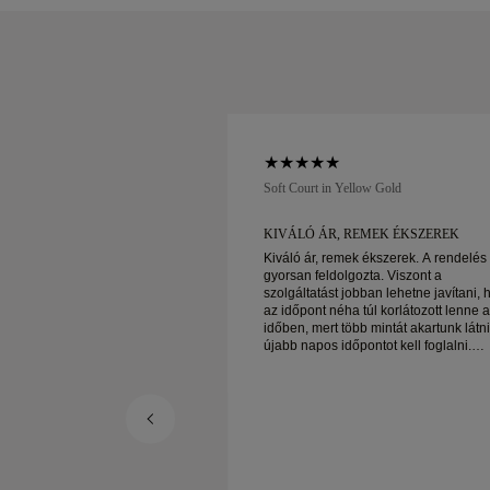
low Gold
Soft Court in Yellow Gold
LSZOLGÁLAT ÉS
KIVÁLÓ ÁR, REMEK ÉKSZEREK
Kiváló ár, remek ékszerek. A rendelés
gyorsan feldolgozta. Viszont a
lgálat és fantasztikus árak
szolgáltatást jobban lehetne javítani, 
lítással!
az időpont néha túl korlátozott lenne 
időben, mert több mintát akartunk látni
újabb napos időpontot kell foglalni.
Összességében jó tapasztalat, jó
minőségű ékszerek. A feleségem bold