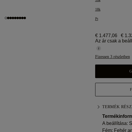
18k
18k
Pt
€ 1.477,06
€ 1.3
Az ár csak a beáll
Fizessen 3 részletben
G
TERMÉK RÉSZ
Termékinform
A beállítása: S
Fém:
Fehér ar