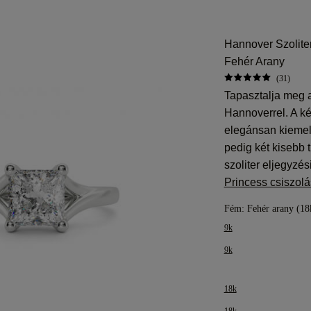
Hannover Szolite
Fehér Arany
(31)
Tapasztalja meg 
Hannoverrel. A két 
elegánsan kiemeli
pedig két kisebb t
szoliter eljegyzé
Princess csiszol
Fém:
Fehér arany (18
9k
9k
18k