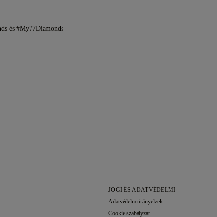
onds és #My77Diamonds
JOGI ÉS ADATVÉDELMI
Adatvédelmi irányelvek
Cookie szabályzat