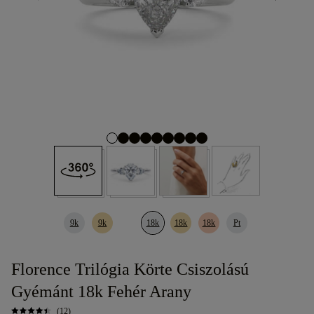
9k
9k
18k
18k
18k
Pt
Florence Trilógia Körte Csiszolású
Gyémánt 18k Fehér Arany
(12)