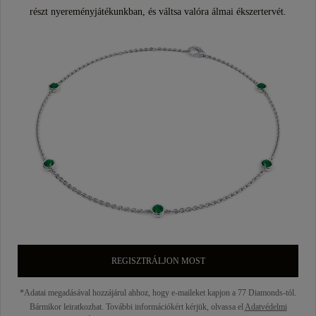
részt nyereményjátékunkban, és váltsa valóra álmai ékszertervét.
REGISZTRÁLJON MOST
*Adatai megadásával hozzájárul ahhoz, hogy e-maileket kapjon a 77 Diamonds-tól.
Bármikor leiratkozhat. További információkért kérjük, olvassa el
Adatvédelmi