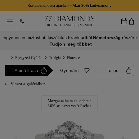
Korlátozott idejű ajánlat
—
Akár 30% kedvezmény
Ingyenes és biztosított kiszállítás Frankfurtból
Németország
részére
Tudjon meg többet
...
Eljegyzési Gyűrűk
Trilógia
Florence
A beállítása
Gyémánt
Teljes
Vissza a galériához
Mozgassa balra és jobbra a
360°-os nézet vezérléséhez