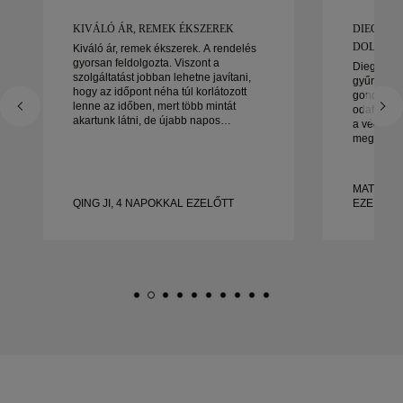
KIVÁLÓ ÁR, REMEK ÉKSZEREK
DIEGO C
DOLGOZNI
Kiváló ár, remek ékszerek. A rendelés
gyorsan feldolgozta. Viszont a
Diego cso
szolgáltatást jobban lehetne javítani,
gyűrűink k
hogy az időpont néha túl korlátozott
gondoskod
lenne az időben, mert több mintát
odafigyelé
akartunk látni, de újabb napos
a végéig.
időpontot kell foglalni. Összességében
megoldott
jó tapasztalat, jó minőségű ékszerek. A
állt. Nag
feleségem boldog.
és nagyon
gyönyörű,
MATEUSZ
gyűrűt ker
QING JI, 4 NAPOKKAL EZELŐTT
EZELŐTT