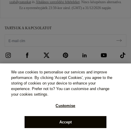
szabályzatunkat
és
Általános szerződési feltételeket
. Nincs készpénzes alternatíva.
Ez a nyereményjáték 23:59-kor zárul. (GMT) a 31/12/2026 napján.
TARTSUK A KAPCSOLATOT
ÜGYFÉLSZOLGÁLAT
We use cookies to personalise our services and improve
performance. By clicking 'Accept Cookies', you agree to the
Kapcsolatfelvétel
RÓLUNK
storing of cookies on your device to enhance your
experience. Prefer not to? You can customise and change
Foglaljon időpontot
Történetünk
JOGI ÉS ADATVÉDELMI
your cookies settings.
GYIK
Bemutatótermeink
Adatvédelmi irányelvek
Customise
Szállítás és visszáru
Ígéreteink
Cookie szabályzat
©2026 77 Diamonds GmbH -
Schumannstraße 27. 60325
Pénzügyi feltételek és kikötések
Felelős Beszerzés
Frankfurt. Deutschland.
Phone Number:
+49 (0) 69 9754
Feltételek és feltételek
Accept
6177,
Handelsregisternummer: HR B 115026 (Amtsgericht
Frankfurt am Main)
Adó- és illetékkalkulátor
Sajtó
Impressum