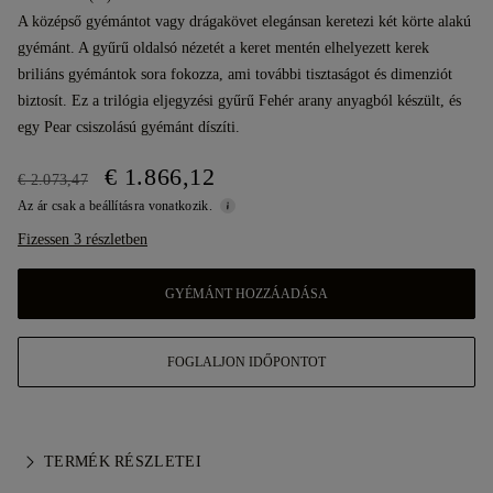
A középső gyémántot vagy drágakövet elegánsan keretezi két körte alakú
gyémánt. A gyűrű oldalsó nézetét a keret mentén elhelyezett kerek
briliáns gyémántok sora fokozza, ami további tisztaságot és dimenziót
biztosít. Ez a trilógia eljegyzési gyűrű Fehér arany anyagból készült, és
egy Pear csiszolású gyémánt díszíti.
€ 1.866,12
€ 2.073,47
Az ár csak a beállításra vonatkozik.
Fizessen 3 részletben
GYÉMÁNT HOZZÁADÁSA
FOGLALJON IDŐPONTOT
TERMÉK RÉSZLETEI