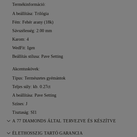
Termékinformáció:
A beállítása: Trilógia
Fém:
Fehér arany (18k)
Sávszélesség: 2.00 mm
Karom: 4
WedFit: Igen
Beállítás stílusa: Pave Setting
Akcentuskövek:
Típus: Természetes gyémántok
Teljes súly: kb. 0.27ct
A beállítása: Pave Setting
Színes: J
Tisztaság: SI1
A 77 DIAMONDS ÁLTAL TERVEZVE ÉS KÉSZÍTVE
Az ékszerkészítés művészete, a 77 Diamonds mestereitől —
ÉLETHOSSZIG TARTÓ GARANCIA