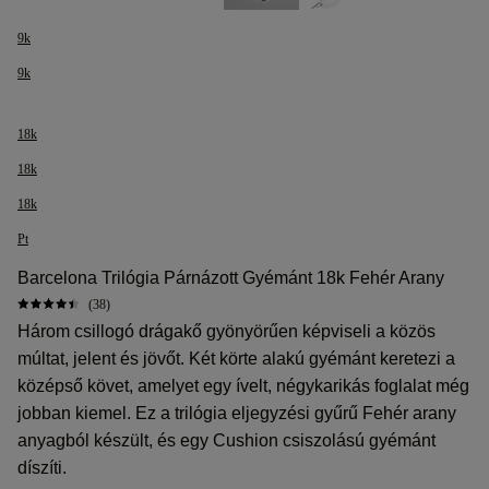
9k
9k
18k
18k
18k
Pt
Barcelona Trilógia Párnázott Gyémánt 18k Fehér Arany
(38)
Három csillogó drágakő gyönyörűen képviseli a közös
múltat, jelent és jövőt. Két körte alakú gyémánt keretezi a
középső követ, amelyet egy ívelt, négykarikás foglalat még
jobban kiemel. Ez a trilógia eljegyzési gyűrű Fehér arany
anyagból készült, és egy Cushion csiszolású gyémánt
díszíti.