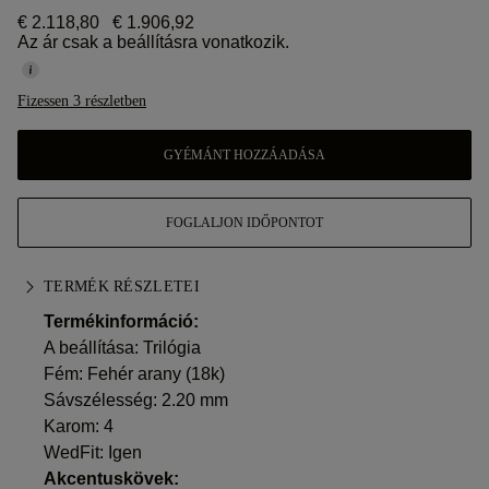
€ 2.118,80
€ 1.906,92
Az ár csak a beállításra vonatkozik.
Fizessen 3 részletben
GYÉMÁNT HOZZÁADÁSA
FOGLALJON IDŐPONTOT
TERMÉK RÉSZLETEI
Termékinformáció:
A beállítása: Trilógia
Fém:
Fehér arany (18k)
Sávszélesség: 2.20 mm
Karom: 4
WedFit: Igen
Akcentuskövek: