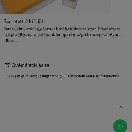
Szeretettel küldött
Gondoskodunk arról, hogy ékszere a lehető legtökéletesebb legyen. Kézzel készített
darabját a jellegzetes sárga dobozunkban kapja meg, szépen becsomagolva, készen a
pillanatra.
77 Gyémántok és te
Jelölj meg minket Instagramon @77Diamonds és #My77Diamonds