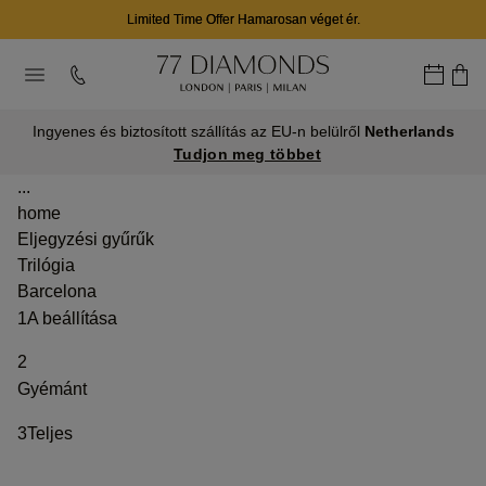
Limited Time Offer Hamarosan véget ér.
Ingyenes és biztosított szállítás az EU-n belülről
Netherlands
Tudjon meg többet
...
home
Eljegyzési gyűrűk
Trilógia
Barcelona
1
A beállítása
2
Gyémánt
3
Teljes