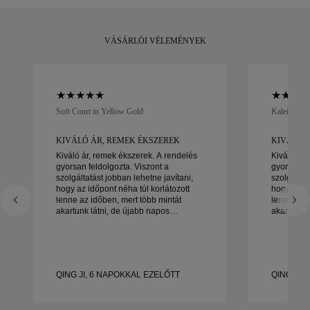
VÁSÁRLÓI VÉLEMÉNYEK
Soft Court in Yellow Gold
Kaleida Oc
KIVÁLÓ ÁR, REMEK ÉKSZEREK
KIVÁLÓ 
Kiváló ár, remek ékszerek. A rendelés
Kiváló ár,
gyorsan feldolgozta. Viszont a
gyorsan fe
szolgáltatást jobban lehetne javítani,
szolgáltat
hogy az időpont néha túl korlátozott
hogy az id
lenne az időben, mert több mintát
lenne az i
akartunk látni, de újabb napos
akartunk l
időpontot kell foglalni. Összességében
időpontot kell fo
jó tapasztalat, jó minőségű ékszerek. A
jó tapaszt
feleségem boldog.
feleségem
QING JI, 6 NAPOKKAL EZELŐTT
QING JI,