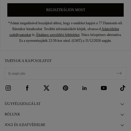
REGISZTRÁLJON MOST
*Adatai megadásával hozzájárul ahhoz, hogy e-maileket kapjon a 77 Diamonds-tól.
Bármikor leiratkozhat. További információkért kérjük, olvassa el
Adatvédelmi
szabályzatunkat
és
Általános szerződési feltételeket
. Nincs készpénzes alternatíva.
Ez a nyereményjáték 23:59-kor zárul. (GMT) a 31/12/2026 napján.
TARTSUK A KAPCSOLATOT
ÜGYFÉLSZOLGÁLAT
Kapcsolatfelvétel
RÓLUNK
Foglaljon időpontot
Történetünk
JOGI ÉS ADATVÉDELMI