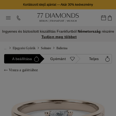
Korlátozott idejű ajánlat
—
Akár 30% kedvezmény
Ingyenes és biztosított kiszállítás Frankfurtból
Németország
részére
Tudjon meg többet
...
Eljegyzési Gyűrűk
Solitaire
Ballerina
A beállítása
Gyémánt
Teljes
Vissza a galériához