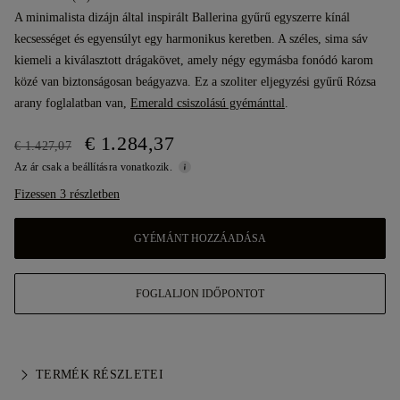
A minimalista dizájn által inspirált Ballerina gyűrű egyszerre kínál
kecsességet és egyensúlyt egy harmonikus keretben. A széles, sima sáv
kiemeli a kiválasztott drágakövet, amely négy egymásba fonódó karom
közé van biztonságosan beágyazva. Ez a szoliter eljegyzési gyűrű Rózsa
arany foglalatban van,
Emerald csiszolású gyémánttal
.
€ 1.284,37
€ 1.427,07
Az ár csak a beállításra vonatkozik.
Fizessen 3 részletben
GYÉMÁNT HOZZÁADÁSA
FOGLALJON IDŐPONTOT
TERMÉK RÉSZLETEI