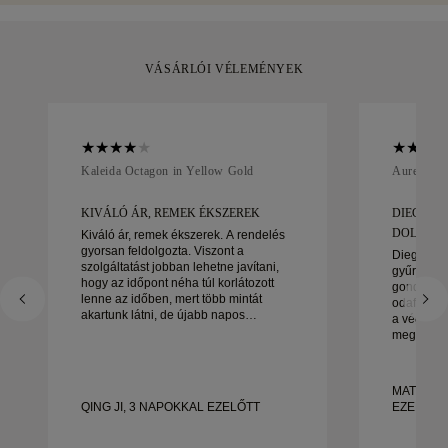
kicserélheti azt.
VÁSÁRLÓI VÉLEMÉNYEK
Kaleida Octagon in Yellow Gold
Aurelle in
KIVÁLÓ ÁR, REMEK ÉKSZEREK
DIEGO C
DOLGOZNI
Kiváló ár, remek ékszerek. A rendelés
gyorsan feldolgozta. Viszont a
Diego cso
szolgáltatást jobban lehetne javítani,
gyűrűink k
hogy az időpont néha túl korlátozott
gondoskod
lenne az időben, mert több mintát
odafigyelé
akartunk látni, de újabb napos
a végéig.
időpontot kell foglalni. Összességében
megoldott
jó tapasztalat, jó minőségű ékszerek. A
állt. Nag
feleségem boldog.
és nagyon
gyönyörű,
MATEUSZ
gyűrűt ker
QING JI, 3 NAPOKKAL EZELŐTT
EZELŐTT