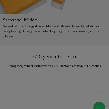
Szeretettel küldött
Gondoskodunk arról, hogy ékszere a lehető legtökéletesebb legyen. Kézzel készített
darabját a jellegzetes sárga dobozunkban kapja meg, szépen becsomagolva, készen a
pillanatra.
77 Gyémántok és te
Jelölj meg minket Instagramon @77Diamonds és #My77Diamonds