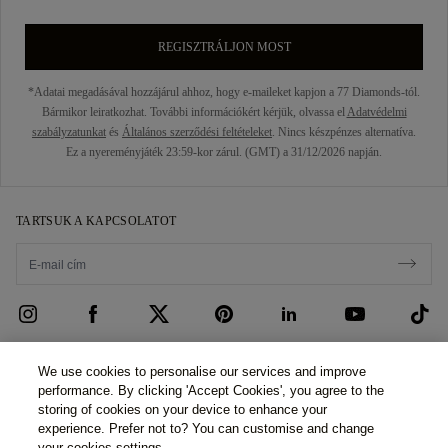
REGISZTRÁLJON MOST
*Adatai megadásával hozzájárul ahhoz, hogy e-maileket kapjon a 77 Diamonds-tól.
Bármikor leiratkozhat. További információkért kérjük, olvassa el
Adatvédelmi
szabályzatunkat
és
Általános szerződési feltételeket
. Nincs készpénzes alternatíva.
Ez a nyereményjáték 23:59-kor zárul. (GMT) a 31/12/2026 napján.
TARTSUK A KAPCSOLATOT
ÜGYFÉLSZOLGÁLAT
We use cookies to personalise our services and improve
performance. By clicking 'Accept Cookies', you agree to the
Kapcsolatfelvétel
RÓLUNK
storing of cookies on your device to enhance your
experience. Prefer not to? You can customise and change
Foglaljon időpontot
Történetünk
JOGI ÉS ADATVÉDELMI
your cookies settings.