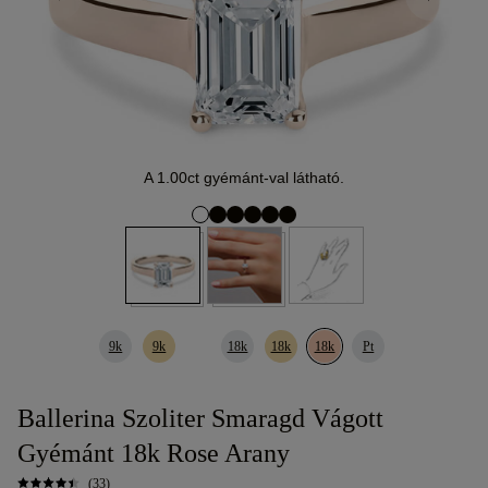
A 1.00ct gyémánt-val látható.
9k
9k
18k
18k
18k
Pt
Ballerina Szoliter Smaragd Vágott
Gyémánt 18k Rose Arany
(33)