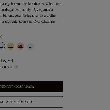
úlyt egy harmonikus keretben. A széles, sima
ztott drágakövet, amely négy egymásba
 biztonságosan beágyazva. Ez a szoliter
r arany foglalatban van,
Oval csiszolású
k)
8k
18k
18k
Pt
615,59
vonatkozik.
YÉMÁNT HOZZÁADÁSA
FOGLALJON IDŐPONTOT