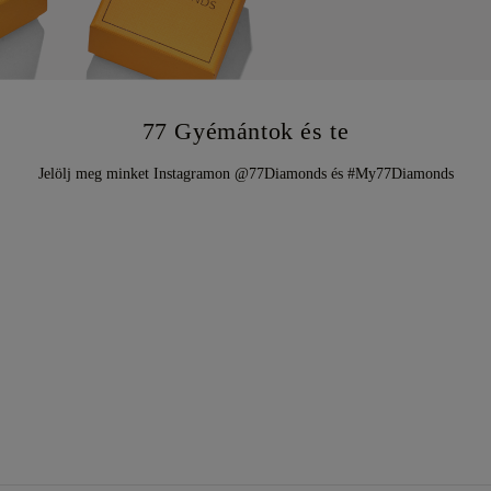
77 Gyémántok és te
Jelölj meg minket Instagramon @77Diamonds és #My77Diamonds