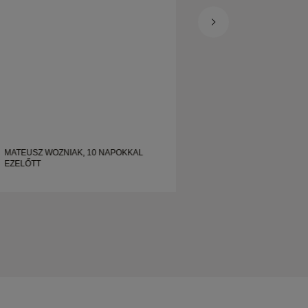
gyönyörű, jól megmunkált esküvői gyűrűt
keres.
MATEUSZ WOZNIAK, 10 NAPOKKAL
EZELŐTT
SHELLEY, 19 NAP