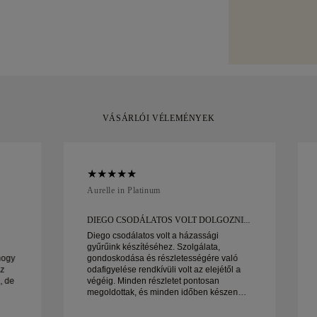
szabályzatban
.
Bizonyos nagy é
készült darabja
szállítási szolg
elegánsan csoma
Amit vagy a Bri
vásárlással, 30
kicserélheti azt.
VÁSÁRLÓI VÉLEMÉNYEK
Aurelle in Platinum
DIEGO CSODÁLATOS VOLT DOLGOZNI...
Diego csodálatos volt a házassági
gyűrűink készítéséhez. Szolgálata,
hogy
gondoskodása és részletességére való
az
odafigyelése rendkívüli volt az elejétől a
, de
végéig. Minden részletet pontosan
megoldottak, és minden időben készen
állt. Nagyon örülnénk az élménynek, és
og.
nagyon ajánljuk mindenkinek, aki