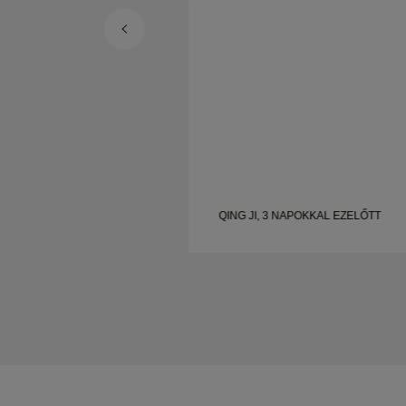
POKKAL EZELŐTT
QING JI, 3 NAPOKKAL EZELŐTT