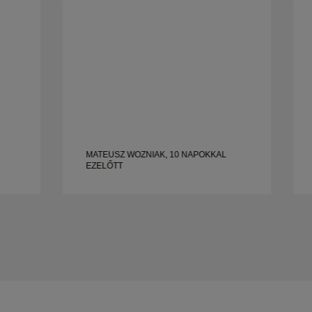
gyönyörű, jól megmunkált esküvői gyűrűt
keres.
MATEUSZ WOZNIAK, 10 NAPOKKAL
EZELŐTT