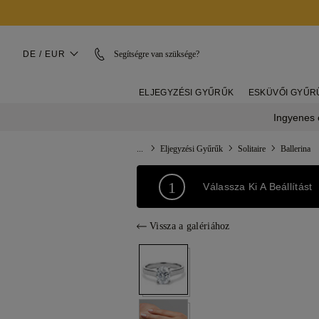
DE / EUR
Segítségre van szüksége?
ELJEGYZÉSI GYŰRŰK
ESKÜVŐI GYŰR
Ingyenes é
...
Eljegyzési Gyűrűk
Solitaire
Ballerina
1
Válassza Ki A Beállítást
Vissza a galériához