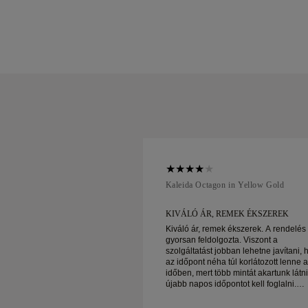
ellow Gold
Kaleida Octagon in Yellow Gold
EMEK ÉKSZEREK
KIVÁLÓ ÁR, REMEK ÉKSZEREK
 ékszerek. A rendelés
Kiváló ár, remek ékszerek. A rendelés
zta. Viszont a
gyorsan feldolgozta. Viszont a
bban lehetne javítani, hogy
szolgáltatást jobban lehetne javítani, 
túl korlátozott lenne az
az időpont néha túl korlátozott lenne 
b mintát akartunk látni, de
időben, mert több mintát akartunk látni
ontot kell foglalni.
újabb napos időpontot kell foglalni.
 tapasztalat, jó
Összességében jó tapasztalat, jó
ek. A feleségem boldog.
minőségű ékszerek. A feleségem bold