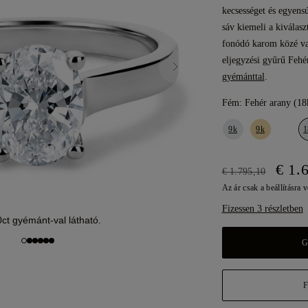
kecsességet és egyens
sáv kiemeli a kiválas
fonódó karom közé van
eljegyzési gyűrű Fehé
gyémánttal
.
Fém:
Fehér arany (18
9k
9k
1
€ 1.
€ 1.795,10
Az ár csak a beállításra 
Fizessen 3 részletben
0ct gyémánt-val látható.
G