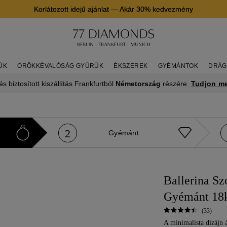
Korlátozott idejű ajánlat
—
Akár 30% kedvezmény
ŰK
ÖRÖKKÉVALÓSÁG GYŰRŰK
ÉKSZEREK
GYÉMÁNTOK
DRÁG
Tudjon m
s biztosított kiszállítás Frankfurtból
Németország
részére
2
Gyémánt
Ballerina Sz
Gyémánt 18k
(33)
A minimalista dizájn á