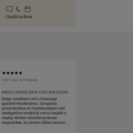
rtékű tételek esetében olyan speciális
 jellegzetes sárga dobozunkban érkezik,
áltatást veszünk igénybe, mint a Malca-
golva és készen az Ön pillanatára.
Chat
Hívás
Book
nks. Ha nem teljesen elégedett a
 napon belül visszaküldheti vagy
Soft Court in Platinum
Traditional Court in
DIEGO CSODÁLATOS VOLT DOLGOZNI...
ONLINE RENDELTE
GYŰRŰMET
Diego csodálatos volt a házassági
gyűrűink készítéséhez. Szolgálata,
Online rendeltem az
gondoskodása és részletességére való
Akkor érkezett, amik
odafigyelése rendkívüli volt az elejétől a
Gyönyörűen dobozolv
végéig. Minden részletet pontosan
jegygyűrűm nagyon 
megoldottak, és minden időben készen
örülök
állt. Nagyon örülnénk az élménynek, és
nagyon ajánljuk mindenkinek, aki