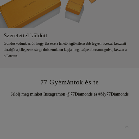
Szeretettel küldött
Gondoskodunk arról, hogy ékszere a lehető legtökéletesebb legyen. Kézzel készített
darabját a jellegzetes sárga dobozunkban kapja meg, szépen becsomagolva, készen a
pillanatra.
77 Gyémántok és te
Jelölj meg minket Instagramon @77Diamonds és #My77Diamonds