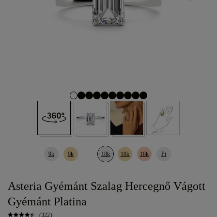
9k
9k
18k
18k
18k
Pt
Asteria Gyémánt Szalag Hercegnő Vágott
Gyémánt Platina
(322)