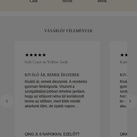
Chat
Hívás
Book
elégedett a vásárlással, 30 napon belül visszaküldheti vagy
kicserélheti azt.
VÁSÁRLÓI VÉLEMÉNYEK
Soft Court in Yellow Gold
Kaleida O
KIVÁLÓ ÁR, REMEK ÉKSZEREK
KIVÁLÓ 
Kiváló ár, remek ékszerek. A rendelés
Kiváló ár,
gyorsan feldolgozta. Viszont a
gyorsan fe
szolgáltatást jobban lehetne javítani,
szolgáltat
hogy az időpont néha túl korlátozott
hogy az id
lenne az időben, mert több mintát
lenne az i
akartunk látni, de újabb napos
akartunk l
időpontot kell foglalni. Összességében
időpontot kell fo
jó tapasztalat, jó minőségű ékszerek. A
jó tapaszt
feleségem boldog.
feleségem
QING JI, 6 NAPOKKAL EZELŐTT
QING JI,