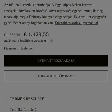
Az időtlen klasszikus definíciója. A lágy, kúpos íveken keresztül,
amelyek a kiválasztott középső követ teljes szépségében mutatják meg,
tapasztalja meg a Delicacy könnyed eleganciáját. Ez a szoliter eljegyzési
gyűrű Fehér arany foglalatban van,
Emerald csiszolású gyémánttal
.
€ 1.429,55
€ 1.588,39
Az ár csak a beállításra vonatkozik.
Fizessen 3 részletben
GYÉMÁNT HOZZÁADÁSA
FOGLALJON IDŐPONTOT
TERMÉK RÉSZLETEI
Termékinformáció: