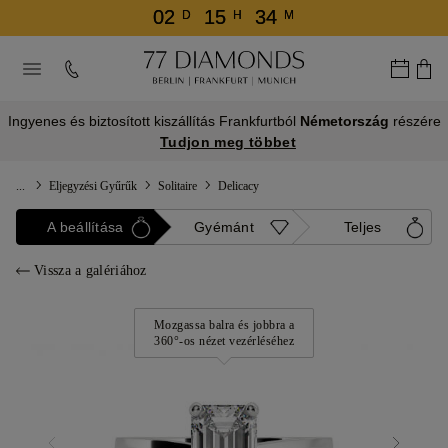
02
15
34
D
H
M
Ingyenes és biztosított kiszállítás Frankfurtból
Németország
részére
Tudjon meg többet
...
Eljegyzési Gyűrűk
Solitaire
Delicacy
A beállítása
Gyémánt
Teljes
Vissza a galériához
Mozgassa balra és jobbra a
360°-os nézet vezérléséhez