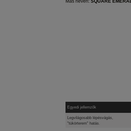
Más néven:
SQUARE EMERA
Egyedi jellemzők
Legvilágosabb lépésvágás,
"tükörterem" hatás.