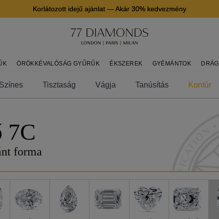
Korlátozott idejű ajánlat
—
Akár 30% kedvezmény
ŰK
ÖRÖKKÉVALÓSÁG GYŰRŰK
ÉKSZEREK
GYÉMÁNTOK
DRÁG
Színes
Tisztaság
Vágja
Tanúsítás
Kontúr
ő 7C
ánt forma