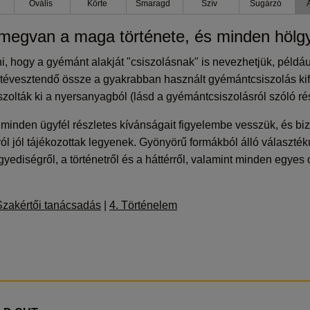
Ovális
Körte
Smaragd
Szív
Sugárzó
egvan a maga története, és minden hölgyn
i, hogy a gyémánt alakját "csiszolásnak" is nevezhetjük, példá
évesztendő össze a gyakrabban használt gyémántcsiszolás kifej
olták ki a nyersanyagból (lásd a gyémántcsiszolásról szóló rés
nden ügyfél részletes kívánságait figyelembe vesszük, és bizt
 jól tájékozottak legyenek. Gyönyörű formákból álló választéku
yediségről, a történetről és a háttérről, valamint minden egyes 
Szakértői tanácsadás
|
4. Történelem