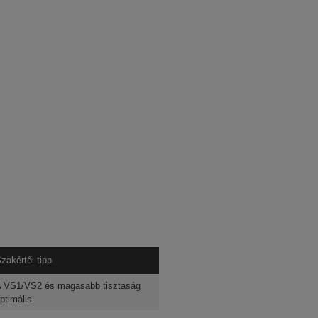
zakértői tipp
 VS1/VS2 és magasabb tisztaság
ptimális.