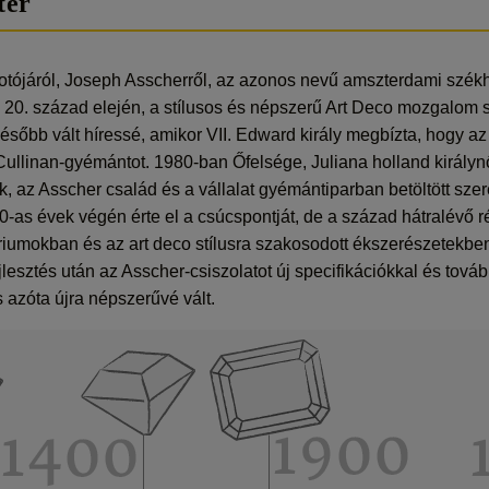
tér
otójáról, Joseph Asscherről, az azonos nevű amszterdami szé
a 20. század elején, a stílusos és népszerű Art Deco mozgalom sz
sőbb vált híressé, amikor VII. Edward király megbízta, hogy 
 Cullinan-gyémántot. 1980-ban Őfelsége, Juliana holland királyn
az Asscher család és a vállalat gyémántiparban betöltött sze
-as évek végén érte el a csúcspontját, de a század hátralévő 
riumokban és az art deco stílusra szakosodott ékszerészetekben
lesztés után az Asscher-csiszolatot új specifikációkkal és további
azóta újra népszerűvé vált.