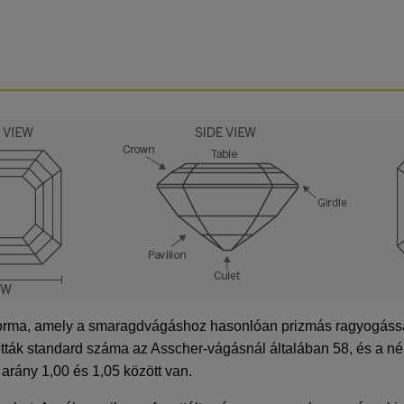
orma, amely a smaragdvágáshoz hasonlóan prizmás ragyogással 
zetták standard száma az Asscher-vágásnál általában 58, és a n
arány 1,00 és 1,05 között van.