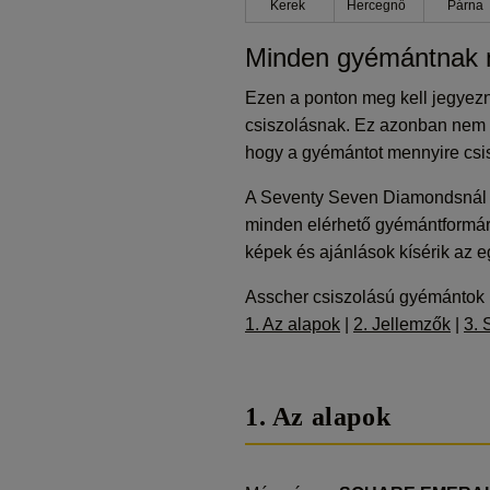
Kerek
Hercegnő
Párna
Minden gyémántnak m
Ezen a ponton meg kell jegyezn
csiszolásnak. Ez azonban nem t
hogy a gyémántot mennyire csisz
A Seventy Seven Diamondsnál mi
minden elérhető gyémántformáról
képek és ajánlások kísérik az eg
Asscher csiszolású gyémántok
1. Az alapok
|
2. Jellemzők
|
3. 
1. Az alapok