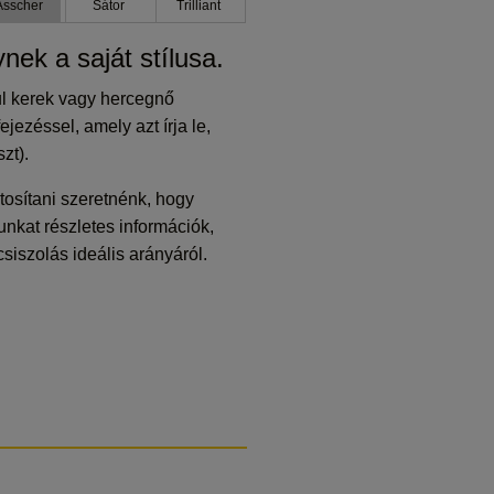
Asscher
Sátor
Trilliant
ek a saját stílusa.
ul kerek vagy hercegnő
ezéssel, amely azt írja le,
zt).
osítani szeretnénk, hogy
nkat részletes információk,
csiszolás ideális arányáról.