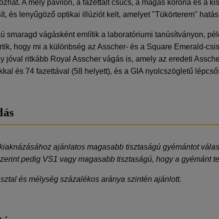
ozhat. A mély pavilon, a fazettált csúcs, a magas korona és a ki
osít, és lenyűgöző optikai illúziót kelt, amelyet "Tükörterem" hat
ú smaragd vágásként említik a laboratóriumi tanúsítványon, pé
rtik, hogy mi a különbség az Asscher- és a Square Emerald-csis
 jóval ritkább Royal Asscher vágás is, amely az eredeti Assch
kkal és 74 fazettával (58 helyett), és a GIA nyolcszögletű lépcs
dás
ű kiaknázásához ajánlatos magasabb tisztaságú gyémántot válas
erint pedig VS1 vagy magasabb tisztaságú, hogy a gyémánt telj
sztal és mélység százalékos aránya szintén ajánlott.