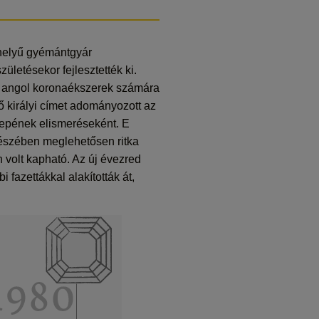
khelyű gyémántgyár
ületésekor fejlesztették ki.
az angol koronaékszerek számára
ő királyi címet adományozott az
repének elismeréseként. E
részében meglehetősen ritka
 volt kapható. Az új évezred
 fazettákkal alakították át,