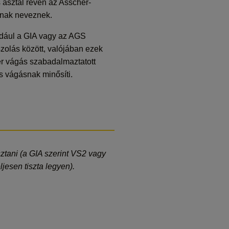
s asztal révén az Asscher-
ásnak neveznek.
ldául a GIA vagy az AGS
zolás között, valójában ezek
er vágás szabadalmaztatott
ős vágásnak minősíti.
ztani (a GIA szerint VS2 vagy
esen tiszta legyen).