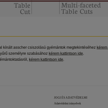
l kínált asscher csiszolású gyémántok megtekintéséhez
kérem 
 gyűrű személyre szabásához
kérem kattintson ide
.
yémántoktatásról,
kérem kattintson ide
.
JOGI ÉS ADATVÉDELMI
Adatvédelmi irányelvek