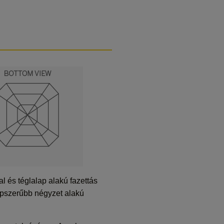
és téglalap alakú fazettás
épszerűbb négyzet alakú