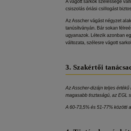
A vágott sarkok szélessége vált
csiszolás óriási csillogást bizt
Az Asscher vágást négyzet alak
tanúsítványán. Bár sokan félreé
ugyanazok. Létezik azonban egy
változata, szélesre vágott sarko
3. Szakértői tanácsa
Az Asscher-dizájn teljes érték
magasabb tisztaságú, az EGL sz
A 60-73,5% és 51-77% közötti a