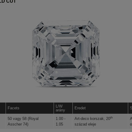
LD CUT
L/W
Facets
Eredet
S
arány
th
50 vagy 58 (Royal
1.00 -
Art-deco korszak, 20
A
Asscher 74)
1.05
század eleje
o