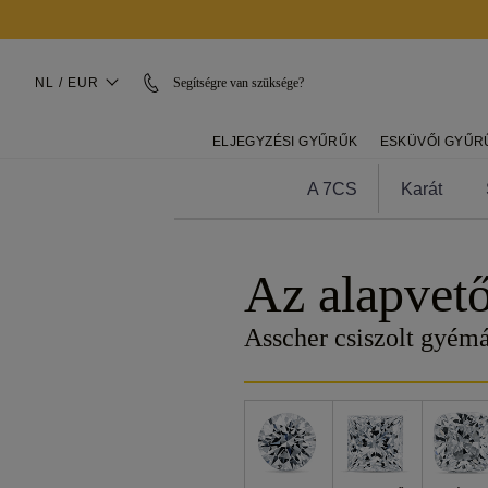
NL / EUR
Segítségre van szüksége?
ELJEGYZÉSI GYŰRŰK
ESKÜVŐI GYŰR
A 7CS
Karát
Az alapvet
Asscher csiszolt gyém