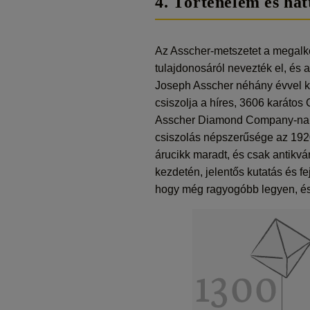
4. Történelem és hát
Az Asscher-metszetet a megalk
tulajdonosáról nevezték el, és 
Joseph Asscher néhány évvel ké
csiszolja a híres, 3606 karátos
Asscher Diamond Company-nak, 
csiszolás népszerűsége az 1920
árucikk maradt, és csak antikvá
kezdetén, jelentős kutatás és fej
hogy még ragyogóbb legyen, és 