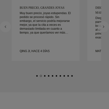
BUEN PRECIO, GRANDES JOYAS
DIEGO F
MARAVIL
Muy buen precio, joyas estupendas. El
pedido se procesó rápido. Sin
Diego fue
embargo, el servicio podría mejorarse
para traba
mejor, ya que la cita a veces es
boda. Su s
demasiado limitada en cuanto a
al detalle
tiempo, ya que queríamos ver más
principio 
muestras pero tenemos que reservar
exactament
otra cita para otro día. En general,
tiempo. N
buena experiencia, joyería de buena
contentos 
calidad. La mujer está contenta.
recomend
QING JI, HACE 4 DÍAS
MATEUSZ 
cualquier
boda boni