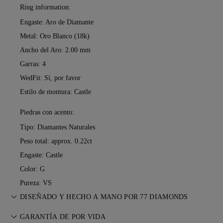
Ring information:
Engaste: Aro de Diamante
Metal:
Oro Blanco (18k)
Ancho del Aro: 2.00 mm
Garras: 4
WedFit: Sí, por favor
Estilo de montura: Castle
Piedras con acento:
Tipo: Diamantes Naturales
Peso total: approx. 0.22ct
Engaste: Castle
Color: G
Pureza: VS
DISEÑADO Y HECHO A MANO POR 77 DIAMONDS
Perfeccionando el arte joyero, pieza a pieza, de la mano de
GARANTÍA DE POR VIDA