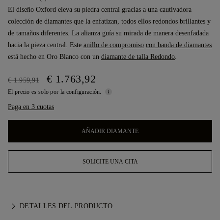
El diseño Oxford eleva su piedra central gracias a una cautivadora
colección de diamantes que la enfatizan, todos ellos redondos brillantes y
de tamaños diferentes. La alianza guía su mirada de manera desenfadada
hacia la pieza central. Este
anillo de compromiso
con banda de diamantes
está hecho en Oro Blanco con un
diamante de talla Redondo
.
€ 1.763,92
€ 1.959,91
El precio es solo por la configuración.
Paga en 3 cuotas
AÑADIR DIAMANTE
SOLICITE UNA CITA
DETALLES DEL PRODUCTO