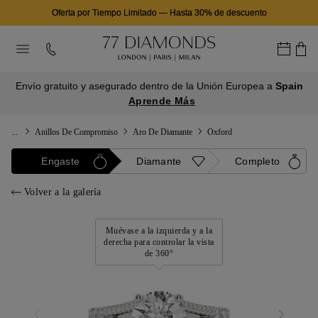
Oferta por Tiempo Limitado
—
Hasta 30% de descuento
Envío gratuito y asegurado dentro de la Unión Europea a
Spain
Aprende Más
...
Anillos De Compromiso
Aro De Diamante
Oxford
Engaste
Diamante
Completo
Volver a la galería
Muévase a la izquierda y a la
derecha para controlar la vista
de 360°