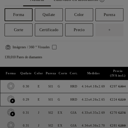
Forma
Quilate
Color
Pureza
Corte
Certificado
Precio
+
Imágenes / 360 ° Visuales
139,010 Pares de diamantes
Precio
Forma
Quilate
Color
Pureza
Corte
Cert.
Medidas
(IVA incl.)
0.30
E
SI1
G
HRD
4.14x4.18x2.69
€297
€304
0.29
E
SI1
G
HRD
4.22x4.26x2.65
€224
€229
0.31
J
SI2
EX
GIA
4.33x4.35x2.69
€270
€276
0.31
J
SI2
EX
GIA
4.34x4.36x2.70
€281
€289