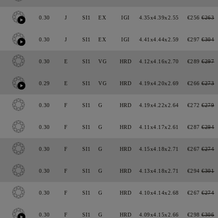
0.30
J
SI1
EX
IGI
4.35x4.39x2.55
€256
€263
0.30
J
SI1
EX
IGI
4.41x4.44x2.59
€297
€304
0.30
E
SI1
VG
HRD
4.12x4.16x2.70
€289
€297
0.29
E
SI1
VG
HRD
4.19x4.20x2.69
€266
€273
0.30
F
SI1
G
HRD
4.19x4.22x2.64
€272
€279
0.30
F
SI1
G
HRD
4.11x4.17x2.61
€287
€294
0.30
F
SI1
G
HRD
4.15x4.18x2.71
€267
€274
0.30
F
SI1
G
HRD
4.13x4.18x2.71
€294
€301
0.30
F
SI1
G
HRD
4.10x4.14x2.68
€267
€274
0.30
F
SI1
G
HRD
4.09x4.15x2.66
€298
€306