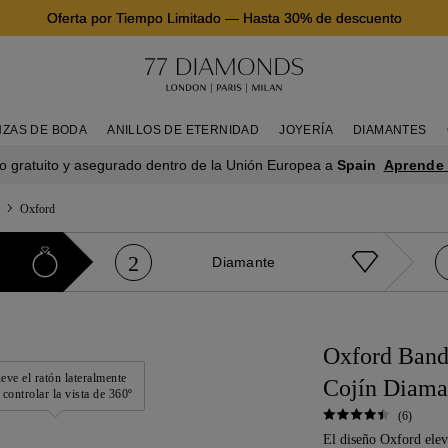
Oferta por Tiempo Limitado
—
Hasta 30% de descuento
NZAS DE BODA
ANILLOS DE ETERNIDAD
JOYERÍA
DIAMANTES
Aprende
o gratuito y asegurado dentro de la Unión Europea a
Spain
Oxford
2
Diamante
Oxford Band
ve el ratón lateralmente
Cojín Diama
 controlar la vista de 360º
(6)
El diseño Oxford eleva