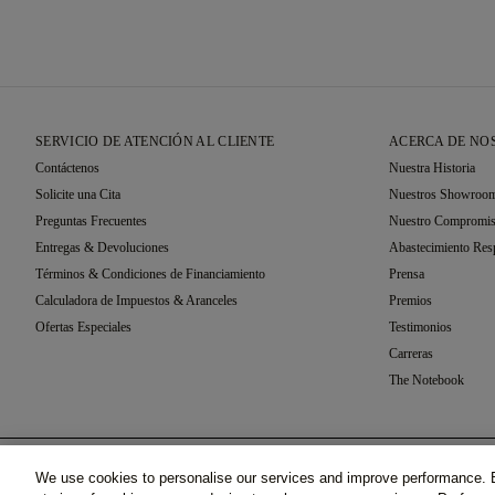
SERVICIO DE ATENCIÓN AL CLIENTE
ACERCA DE NO
Contáctenos
Nuestra Historia
Solicite una Cita
Nuestros Showroo
Preguntas Frecuentes
Nuestro Compromi
Entregas & Devoluciones
Abastecimiento Res
Términos & Condiciones de Financiamiento
Prensa
Calculadora de Impuestos & Aranceles
Premios
Ofertas Especiales
Testimonios
Carreras
The Notebook
Selección De La Configuración
We use cookies to personalise our services and improve performance. B
Oxford, Oro Blanco (18k)
©2026 77 Diamonds GmbH -
Schumannstraße 27. 60325 F