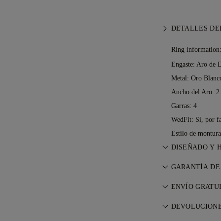
DETALLES DE
Ring information
Engaste: Aro de 
Metal:
Oro Blanc
Ancho del Aro: 
Garras: 4
WedFit: Sí, por f
Estilo de montura
DISEÑADO Y 
Perfeccionando 
GARANTÍA DE
de los maestro
Con cualquier 
ENVÍO GRATU
garantía de por 
Todos los gasto
reparaciones ne
DEVOLUCIONE
dónde viva. Le 
nuestros
Términ