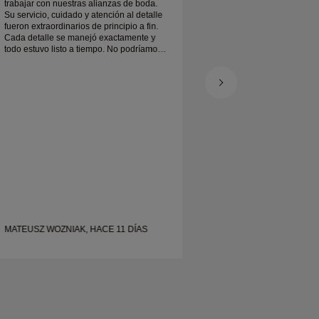
trabajar con nuestras alianzas de boda.
Llegó cuando se es
Su servicio, cuidado y atención al detalle
maravilla. Mi alianz
fueron extraordinarios de principio a fin.
es realmente precio
Cada detalle se manejó exactamente y
contenta
todo estuvo listo a tiempo. No podríamos
estar más contentos con la experiencia y
lo recomendamos encarecidamente a
cualquiera que busque alianzas de boda
bonitas y bien elaboradas.
MATEUSZ WOZNIAK, HACE 11 DÍAS
SHELLEY, HACE 20