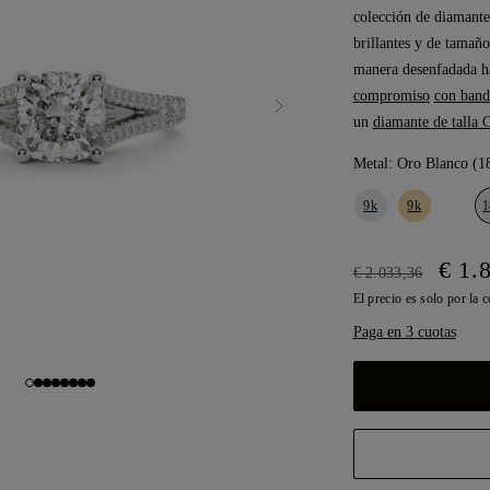
colección de diamantes
brillantes y de tamaño
manera desenfadada ha
compromiso
con band
un
diamante de talla 
Metal:
Oro Blanco (1
9k
9k
1
€ 1.
€ 2.033,36
El precio es solo por la 
Paga en 3 cuotas