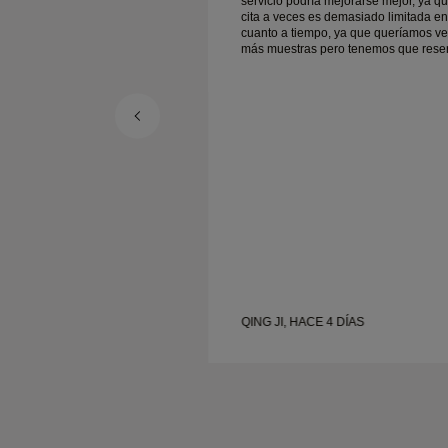
mejorarse mejor, ya que la
servicio podría mejorarse mejor, ya qu
demasiado limitada en
cita a veces es demasiado limitada en
, ya que queríamos ver
cuanto a tiempo, ya que queríamos ve
ro tenemos que reservar
más muestras pero tenemos que rese
eral, buena
otra cita para otro día. En general, buena
ería de buena calidad. La
experiencia, joyería de buena calidad
nta.
mujer está contenta.
4 DÍAS
QING JI, HACE 4 DÍAS