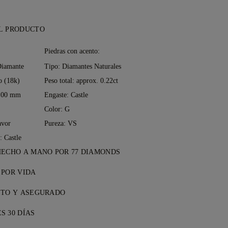
L PRODUCTO
:
Piedras con acento:
Diamante
Tipo: Diamantes Naturales
o (18k)
Peso total: approx. 0.22ct
2.00 mm
Engaste: Castle
Color: G
avor
Pureza: VS
: Castle
HECHO A MANO POR 77 DIAMONDS
el arte joyero, pieza a pieza, de la mano
 POR VIDA
s de 77 Diamonds.
compra en 77 Diamonds, recibes una
ITO Y ASEGURADO
vida por defectos de fabricación. Las
s de envío son gratuitos, no importa
cesarias se realizan sin coste. Consulta
S 30 DÍAS
enviaremos su artículo sin riesgos y
os y Condiciones
.