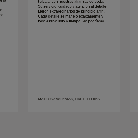
e la
trabajar con nuestras alianzas de boda.
Su servicio, cuidado y atención al detalle
r
fueron extraordinarios de principio a fin.
rvar
Cada detalle se manejó exactamente y
todo estuvo listo a tiempo. No podríamos
. La
estar más contentos con la experiencia y
lo recomendamos encarecidamente a
cualquiera que busque alianzas de boda
bonitas y bien elaboradas.
MATEUSZ WOZNIAK, HACE 11 DÍAS