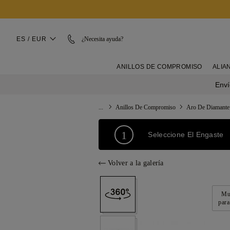
ES / EUR
¿Necesita ayuda?
ANILLOS DE COMPROMISO
ALIA
Enví
...
Anillos De Compromiso
Aro De Diamante
1
Seleccione El Engaste
Volver a la galería
Mue
para