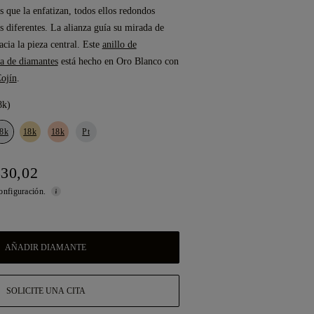
 que la enfatizan, todos ellos redondos
s diferentes. La alianza guía su mirada de
cia la pieza central. Este
anillo de
a de diamantes
está hecho en Oro Blanco con
Cojín
.
8k)
8k
18k
18k
Pt
830,02
configuración.
AÑADIR DIAMANTE
SOLICITE UNA CITA