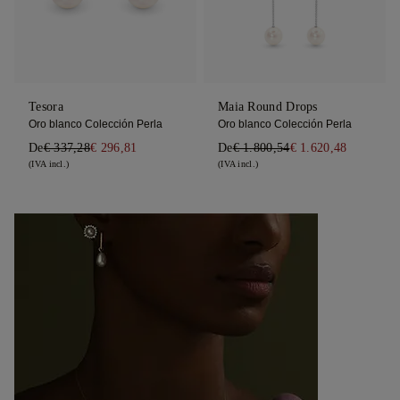
Tesora
Maia Round Drops
Oro blanco Colección Perla
Oro blanco Colección Perla
De
€ 337,28
€ 296,81
De
€ 1.800,54
€ 1.620,48
(IVA incl.)
(IVA incl.)