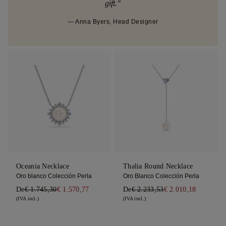
gift."
— Anna Byers, Head Designer
Oceania Necklace
Thalia Round Necklace
Oro blanco Colección Perla
Oro Blanco Colección Perla
De
€ 1.745,30
€ 1.570,77
De
€ 2.233,53
€ 2.010,18
(IVA incl.)
(IVA incl.)