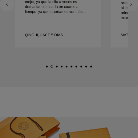
mejor, ya que la cita a veces es
boda. Su s
demasiado limitada en cuanto a
al detalle
tiempo, ya que queríamos ver más
principio 
muestras pero tenemos que reservar
exactament
otra cita para otro día. En general,
tiempo. N
buena experiencia, joyería de buena
contentos 
calidad. La mujer está contenta.
recomend
QING JI, HACE 5 DÍAS
MATEUSZ 
cualquier
boda boni