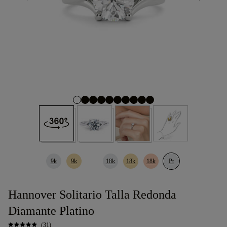
9k
9k
18k
18k
18k
Pt
Hannover Solitario Talla Redonda
Diamante Platino
(31)