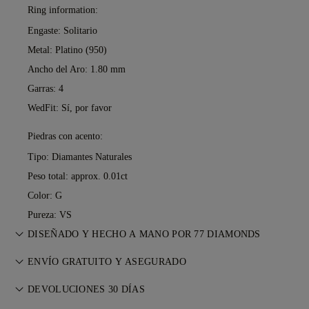
Ring information:
Engaste: Solitario
Metal:
Platino (950)
Ancho del Aro: 1.80 mm
Garras: 4
WedFit: Sí, por favor
Piedras con acento:
Tipo: Diamantes Naturales
Peso total: approx. 0.01ct
Color: G
Pureza: VS
DISEÑADO Y HECHO A MANO POR 77 DIAMONDS
Perfeccionando el arte joyero, pieza a pieza, de la mano de
ENVÍO GRATUITO Y ASEGURADO
los maestros de 77 Diamonds.
Todos los gastos de envío son gratuitos, no importa dónde
DEVOLUCIONES 30 DÍAS
viva. Le enviaremos su artículo sin riesgos y totalmente