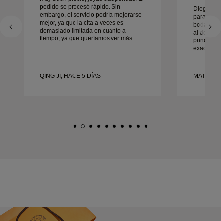
pedido se procesó rápido. Sin
Diego fue
embargo, el servicio podría mejorarse
para traba
mejor, ya que la cita a veces es
boda. Su s
demasiado limitada en cuanto a
al detalle
tiempo, ya que queríamos ver más
principio 
muestras pero tenemos que reservar
exactament
otra cita para otro día. En general,
tiempo. N
buena experiencia, joyería de buena
contentos 
calidad. La mujer está contenta.
recomend
QING JI, HACE 5 DÍAS
MATEUSZ 
cualquier
boda boni