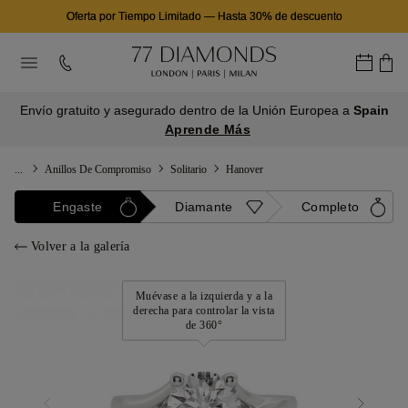
Oferta por Tiempo Limitado
—
Hasta 30% de descuento
Envío gratuito y asegurado dentro de la Unión Europea a
Spain
Aprende Más
...
Anillos De Compromiso
Solitario
Hanover
Engaste
Diamante
Completo
Volver a la galería
Muévase a la izquierda y a la
derecha para controlar la vista
de 360°