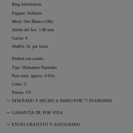
Ring information:
Engaste: Solitario
Metal:
Oro Blanco (18k)
Ancho del Aro: 1.80 mm
Garras: 4
WedFit: Sí, por favor
Piedras con acento:
Tipo: Diamantes Naturales
Peso total: approx. 0.01ct
Color: G
Pureza: VS
DISEÑADO Y HECHO A MANO POR 77 DIAMONDS
Perfeccionando el arte joyero, pieza a pieza, de la mano de
GARANTÍA DE POR VIDA
los maestros de 77 Diamonds.
Con cualquier compra en 77 Diamonds, recibes una garantía
ENVÍO GRATUITO Y ASEGURADO
de por vida por defectos de fabricación. Las reparaciones