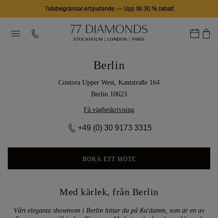
Tidsbegränsat erbjudande
—
Upp till 30 % rabatt
Berlin
Contora Upper West, Kantstraße 164
Berlin 10623
Få vägbeskrivning
+49 (0) 30 9173 3315
BOKA ETT MÖTE
Med kärlek, från Berlin
Vårt eleganta showroom i Berlin hittar du på Ku'damm, som är en av