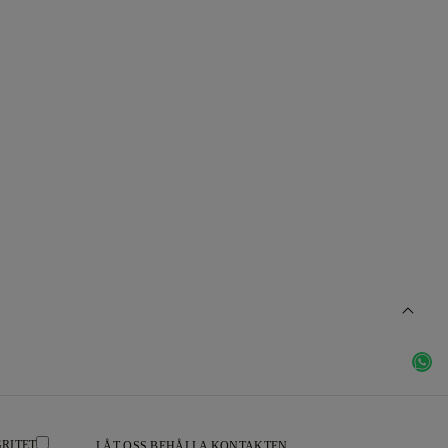
RITET
LÅT OSS BEHÅLLA KONTAKTEN