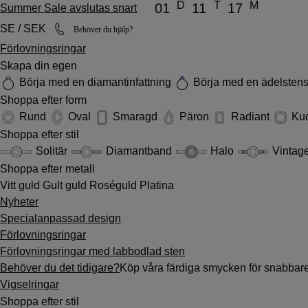
D
T
M
01
11
17
Summer Sale avslutas snart
SE / SEK
Behöver du hjälp?
Förlovningsringar
Skapa din egen
Börja med en diamantinfattning
Börja med en ädelstens
Shoppa efter form
Rund
Oval
Smaragd
Päron
Radiant
Ku
Shoppa efter stil
Solitär
Diamantband
Halo
Vintag
Shoppa efter metall
Vitt guld
Gult guld
Roséguld
Platina
Nyheter
Specialanpassad design
Förlovningsringar
Förlovningsringar med labbodlad sten
Behöver du det tidigare?
Köp våra färdiga smycken för snabbar
Vigselringar
Shoppa efter stil