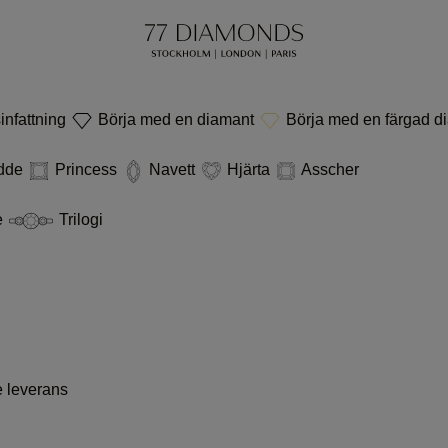
infattning
Börja med en diamant
Börja med en färgad d
dde
Princess
Navett
Hjärta
Asscher
e
Trilogi
e leverans