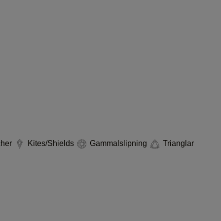
cher
Kites/Shields
Gammalslipning
Trianglar