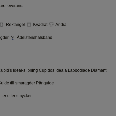
are leverans.
Rektangel
Kvadrat
Andra
agder
Ädelstenshalsband
upid's Ideal-slipning
Cupidos Ideala Labbodlade Diamant
uide till smaragder
Pärlguide
nter eller smycken