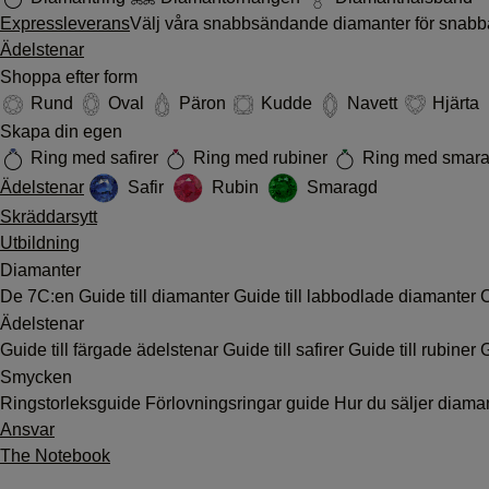
Expressleverans
Välj våra snabbsändande diamanter för snabb
Ädelstenar
Shoppa efter form
Rund
Oval
Päron
Kudde
Navett
Hjärta
Skapa din egen
Ring med safirer
Ring med rubiner
Ring med smar
Ädelstenar
Safir
Rubin
Smaragd
Skräddarsytt
Utbildning
Diamanter
De 7C:en
Guide till diamanter
Guide till labbodlade diamanter
C
Ädelstenar
Guide till färgade ädelstenar
Guide till safirer
Guide till rubiner
G
Smycken
Ringstorleksguide
Förlovningsringar guide
Hur du säljer diama
Ansvar
The Notebook