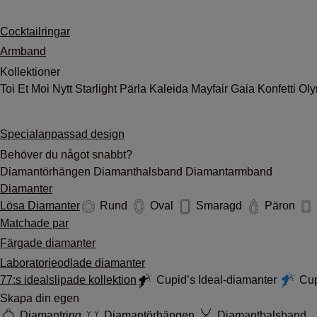
Cocktailringar
Armband
Kollektioner
Toi Et Moi
Nytt
Starlight
Pärla
Kaleida
Mayfair
Gaia
Konfetti
Ol
Specialanpassad design
Behöver du något snabbt?
Diamantörhängen
Diamanthalsband
Diamantarmband
Diamanter
Lösa Diamanter
Rund
Oval
Smaragd
Päron
Matchade par
Färgade diamanter
Laboratorieodlade diamanter
77:s idealslipade kollektion
Cupid’s Ideal-diamanter
Cup
Skapa din egen
Diamantring
Diamantörhängen
Diamanthalsband