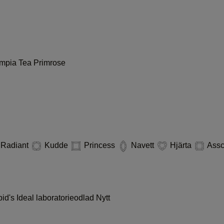
ympia
Tea
Primrose
Radiant
Kudde
Princess
Navett
Hjärta
Ass
id's Ideal laboratorieodlad
Nytt