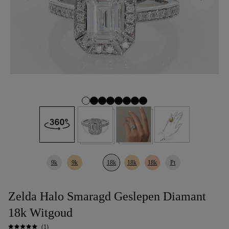
9k
9k
18k
18k
18k
Pt
Zelda Halo Smaragd Geslepen Diamant
18k Witgoud
(1)