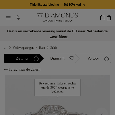
Tijdelijke aanbieding
—
Tot 30% korting
Gratis en verzekerde levering vanuit de EU naar
Netherlands
Leer Meer
...
Verlovingsringen
Halo
Zelda
Zetting
Diamant
Voltooi
Terug naar de galerij
Beweeg naar links en rechts
om de 360°-weergave te
bedienen