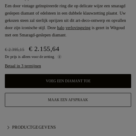
Een door vintage geïnspireerde ring die op delicate wijze een smaragd
geslepen diamant of edelsteen in een dubbele klauwzetting plaatst. Uw
gekozen steen zal sierlijk oprijzen uit dit art-deco-ontwerp en opvallen
door zijn iconische stijl. Deze
halo
verlovingsring
is gezet in Witgoud
met een Smaragd-geslepen diamant.
€ 2.155,64
€ 2.395,15
De prijs is alleen voor de zetting.
Betaal in 3 termijnen
VOEG EEN DIAMANT TOE
MAAK EEN AFSPRAAK
PRODUCTGEGEVENS