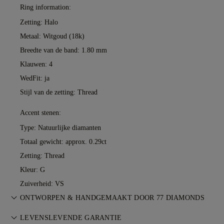
Ring information:
Zetting: Halo
Metaal:
Witgoud (18k)
Breedte van de band: 1.80 mm
Klauwen: 4
WedFit: ja
Stijl van de zetting: Thread
Accent stenen:
Type: Natuurlijke diamanten
Totaal gewicht: approx. 0.29ct
Zetting: Thread
Kleur: G
Zuiverheid: VS
ONTWORPEN & HANDGEMAAKT DOOR 77 DIAMONDS
De kunst van juweliersvakmanschap, tot leven gebracht door
LEVENSLEVENDE GARANTIE