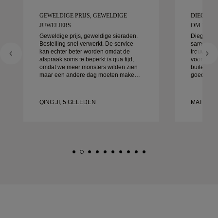
GEWELDIGE PRIJS, GEWELDIGE
DIEGO W
JUWELIERS.
OM MEE T
Geweldige prijs, geweldige sieraden.
Diego was
Bestelling snel verwerkt. De service
samen te 
kan echter beter worden omdat de
trouwringe
afspraak soms te beperkt is qua tijd,
voor detai
omdat we meer monsters wilden zien
buitengewo
maar een andere dag moeten maken.
goed afgeh
Over het algemeen goede ervaring,
klaar. We 
sieraden van goede kwaliteit. Mijn
ervaring 
vrouw is gelukkig.
aan aan i
QING JI, 5 GELEDEN
MATEUSZ
prachtige