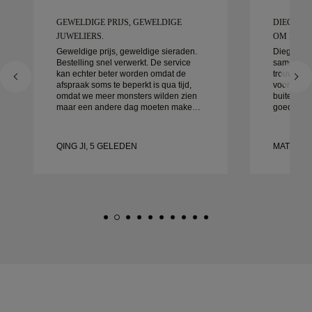
GEWELDIGE PRIJS, GEWELDIGE
DIEGO W
JUWELIERS.
OM MEE T
Geweldige prijs, geweldige sieraden.
Diego was
Bestelling snel verwerkt. De service
samen te 
kan echter beter worden omdat de
trouwringe
afspraak soms te beperkt is qua tijd,
voor detai
omdat we meer monsters wilden zien
buitengewo
maar een andere dag moeten maken.
goed afgeh
Over het algemeen goede ervaring,
klaar. We 
sieraden van goede kwaliteit. Mijn
ervaring 
vrouw is gelukkig.
aan aan i
QING JI, 5 GELEDEN
MATEUSZ
prachtige