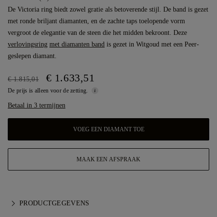
De Victoria ring biedt zowel gratie als betoverende stijl. De band is gezet
met ronde briljant diamanten, en de zachte taps toelopende vorm
vergroot de elegantie van de steen die het midden bekroont. Deze
verlovingsring
met diamanten band
is gezet in Witgoud met een Peer-
geslepen diamant.
€ 1.633,51
€ 1.815,01
De prijs is alleen voor de zetting.
Betaal in 3 termijnen
VOEG EEN DIAMANT TOE
MAAK EEN AFSPRAAK
PRODUCTGEGEVENS