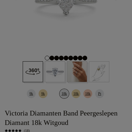
9k
9k
18k
18k
18k
Pt
Victoria Diamanten Band Peergeslepen
Diamant 18k Witgoud
(18)