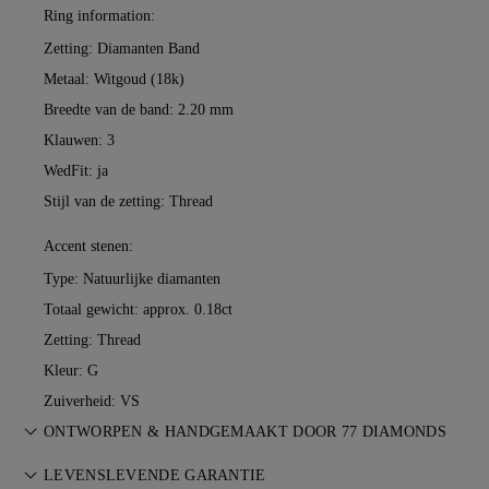
Ring information:
Zetting: Diamanten Band
Metaal:
Witgoud (18k)
Breedte van de band: 2.20 mm
Klauwen: 3
WedFit: ja
Stijl van de zetting: Thread
Accent stenen:
Type: Natuurlijke diamanten
Totaal gewicht: approx. 0.18ct
Zetting: Thread
Kleur: G
Zuiverheid: VS
ONTWORPEN & HANDGEMAAKT DOOR 77 DIAMONDS
De kunst van juweliersvakmanschap, tot leven gebracht door
LEVENSLEVENDE GARANTIE