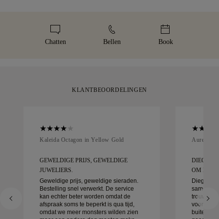
problemen met de levering te voorkomen. Voor bepaalde
binnen 60 dagen na levering. Zie onze
maatbeleid
.
waardevolle artikelen gebruiken wij een gespecialiseerde
Wij besteden extra zorg aan elk sieraad. Je handgemaakte
verzendservice zoals Malca-Amit of Brinks. Mocht u niet
item wordt geleverd in onze iconische gele doos, stijlvol
helemaal tevreden zijn met uw aankoop, dan kunt u deze
verpakt en klaar voor jouw moment.
Chatten
Bellen
Book
binnen 30 dagen retourneren of ruilen.
KLANTBEOORDELINGEN
Kaleida Octagon in Yellow Gold
Aurelle in
GEWELDIGE PRIJS, GEWELDIGE
DIEGO W
JUWELIERS.
OM MEE T
Geweldige prijs, geweldige sieraden.
Diego was
Bestelling snel verwerkt. De service
samen te 
kan echter beter worden omdat de
trouwringe
afspraak soms te beperkt is qua tijd,
voor detai
omdat we meer monsters wilden zien
buitengewo