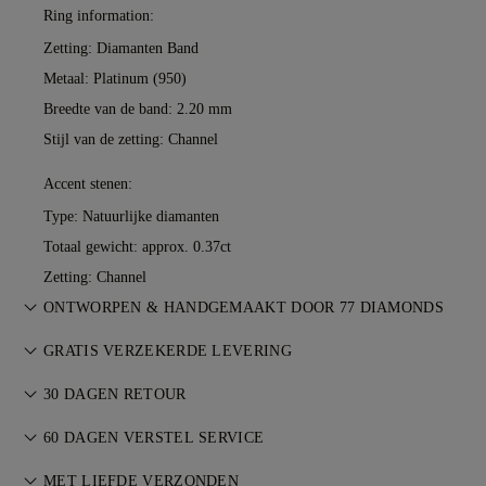
Ring information:
Zetting: Diamanten Band
Metaal:
Platinum (950)
Breedte van de band: 2.20 mm
Stijl van de zetting: Channel
Accent stenen:
Type: Natuurlijke diamanten
Totaal gewicht: approx. 0.37ct
Zetting: Channel
ONTWORPEN & HANDGEMAAKT DOOR 77 DIAMONDS
De kunst van juweliersvakmanschap, tot leven gebracht door
GRATIS VERZEKERDE LEVERING
de meesterzetters van 77 Diamonds.
Alle verzendkosten zijn gratis, ongeacht waar u woont. Wij
30 DAGEN RETOUR
verzenden uw artikel risicovrij & volledig verzekerd via de
Ben je niet volledig tevreden, dan kun je je aankoop binnen
speciale bezorgservice van FedEx of DHL, rechtstreeks naar
60 DAGEN VERSTEL SERVICE
30 dagen retourneren of ruilen. Zie onze
voorwaarden
.
uw voordeur. Wij verzekeren al onze bestellingen om
Voor de perfecte pasvorm biedt 77 Diamonds gratis verstellen
MET LIEFDE VERZONDEN