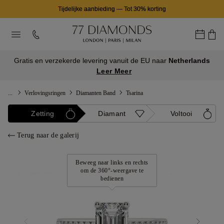
Tijdelijke aanbieding
—
Tot 30% korting
Gratis en verzekerde levering vanuit de EU naar
Netherlands
Leer Meer
...
Verlovingsringen
Diamanten Band
Tsarina
Zetting
Diamant
Voltooi
Terug naar de galerij
Beweeg naar links en rechts
om de 360°-weergave te
bedienen