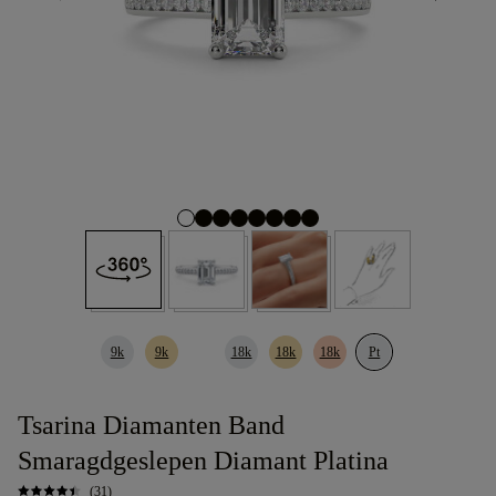
9k
9k
18k
18k
18k
Pt
Tsarina Diamanten Band
Smaragdgeslepen Diamant Platina
(31)