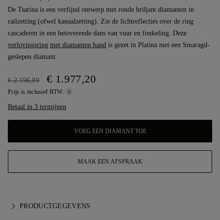
De Tsarina is een verfijnd ontwerp met ronde briljant diamanten in
railzetting (ofwel kanaalzetting). Zie de lichtreflecties over de ring
cascaderen in een betoverende dans van vuur en fonkeling. Deze
verlovingsring
met diamanten band
is gezet in Platina met een Smaragd-
geslepen diamant.
€ 1.977,20
€ 2.196,89
Prijs is inclusief BTW.
Betaal in 3 termijnen
VOEG EEN DIAMANT TOE
MAAK EEN AFSPRAAK
PRODUCTGEGEVENS