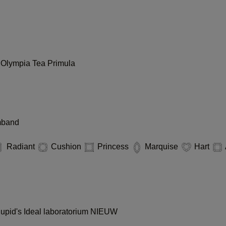
i
Olympia
Tea
Primula
mband
Radiant
Cushion
Princess
Marquise
Hart
pid's Ideal laboratorium
NIEUW