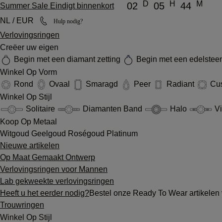
D
H
M
02
05
44
Summer Sale Eindigt binnenkort
NL / EUR
Hulp nodig?
Verlovingsringen
Creëer uw eigen
Begin met een diamant zetting
Begin met een edelsteen
Winkel Op Vorm
Rond
Ovaal
Smaragd
Peer
Radiant
Cu
Winkel Op Stijl
Solitaire
Diamanten Band
Halo
Vi
Koop Op Metaal
Witgoud
Geelgoud
Roségoud
Platinum
Nieuwe artikelen
Op Maat Gemaakt Ontwerp
Verlovingsringen voor Mannen
Lab gekweekte verlovingsringen
Heeft u het eerder nodig?
Bestel onze Ready To Wear artikelen 
Trouwringen
Winkel Op Stijl