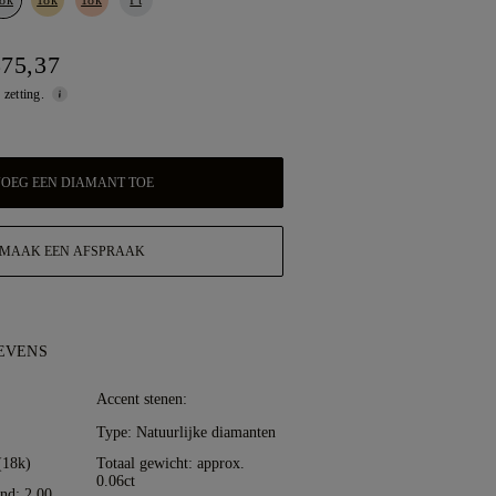
375,37
 zetting.
OEG EEN DIAMANT TOE
MAAK EEN AFSPRAAK
EVENS
:
Accent stenen:
Type: Natuurlijke diamanten
(18k)
Totaal gewicht: approx.
0.06ct
nd: 2.00