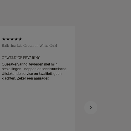
Ballerina Lab Grown in White Gold
Traditional Court in
GEWELDIGE ERVARING
ALLES WAS GEWEL
GGreat-ervaring, tevreden met mijn
Alles was geweldig!
bestellingen - noppen en tennisarmband.
zelfs een expressdi
Uitstekende service en kwaliteit, geen
goed. Geweldig advi
klachten. Zeker een aanrader.
Ik kan het 100% aan
weer iets kopen! Da