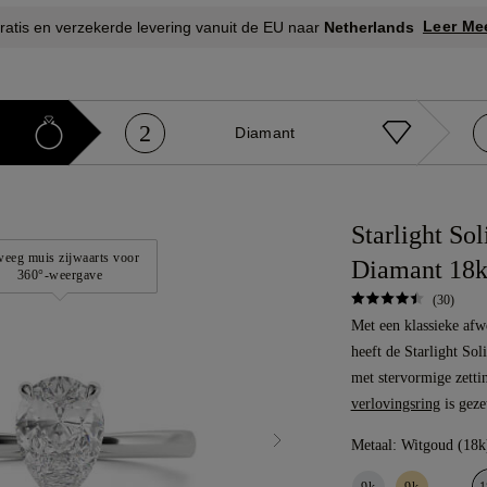
Leer Me
ratis en verzekerde levering vanuit de EU naar
Netherlands
2
Diamant
Starlight Sol
eeg muis zijwaarts voor
Diamant 18k
360°-weergave
(30)
Met een klassieke afw
heeft de Starlight So
met stervormige zett
verlovingsring
is geze
Metaal:
Witgoud (18k
9k
9k
1