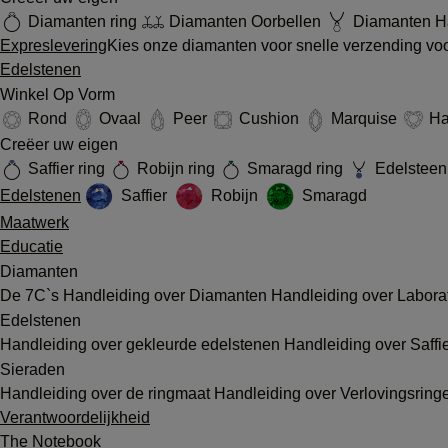
Diamanten ring
Diamanten Oorbellen
Diamanten Ha
Expreslevering
Kies onze diamanten voor snelle verzending voor
Edelstenen
Winkel Op Vorm
Rond
Ovaal
Peer
Cushion
Marquise
Ha
Creëer uw eigen
Saffier ring
Robijn ring
Smaragd ring
Edelsteen 
Edelstenen
Saffier
Robijn
Smaragd
Maatwerk
Educatie
Diamanten
De 7C`s
Handleiding over Diamanten
Handleiding over Labor
Edelstenen
Handleiding over gekleurde edelstenen
Handleiding over Saffi
Sieraden
Handleiding over de ringmaat
Handleiding over Verlovingsrin
Verantwoordelijkheid
The Notebook