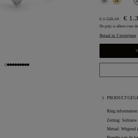
€ 1.
€ 1.528,19
De prijs is alleen voor de
Betaal in 3 termijnen
V
PRODUCTGEG
Ring information
Zetting: Solitaire
Metaal:
Witgoud 
Breedte van de ba