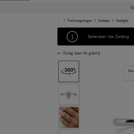
G
...
Verlovingsringen
Solitaire
Starlight
1
Selecteer Uw Zetting
Terug naar de galerij
Bew