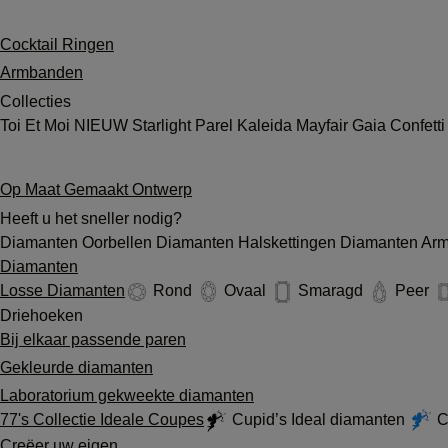
Cocktail Ringen
Armbanden
Collecties
Toi Et Moi
NIEUW
Starlight
Parel
Kaleida
Mayfair
Gaia
Confett
Op Maat Gemaakt Ontwerp
Heeft u het sneller nodig?
Diamanten Oorbellen
Diamanten Halskettingen
Diamanten Ar
Diamanten
Losse Diamanten
Rond
Ovaal
Smaragd
Peer
Driehoeken
Bij elkaar passende paren
Gekleurde diamanten
Laboratorium gekweekte diamanten
77's Collectie Ideale Coupes
Cupid’s Ideal diamanten
Cu
Creëer uw eigen