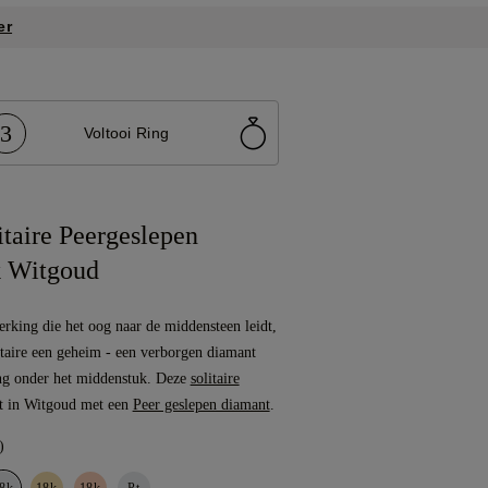
er
3
Voltooi Ring
itaire Peergeslepen
 Witgoud
erking die het oog naar de middensteen leidt,
litaire een geheim - een verborgen diamant
ing onder het middenstuk. Deze
solitaire
t in Witgoud met een
Peer geslepen diamant
.
)
8k
18k
18k
Pt