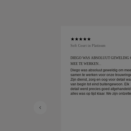
num
Soft Court in Platinum
SOLUUT GEWELDIG OM
DIEGO WAS ABSOLUUT GEWELDIG
...
MEE TE WERKEN...
luut geweldig om mee
Diego was absoluut geweldig om me
 voor onze trouwringen.
samen te werken voor onze trouwring
g en oog voor detail waren
Zijn dienst, zorg en oog voor detail w
nd buitengewoon. Elk
van begin tot eind buitengewoon. Elk
cies goed afgehandeld en
detail werd precies goed afgehandeld
 klaar. We zijn ontzettend
alles was op tijd klaar. We zijn ontzett
ring en bevelen hem ten
blij met de ervaring en bevelen hem t
iedereen die op zoek is
zeerste aan aan iedereen die op zoek 
 goed gemaakte
naar prachtige, goed gemaakte
trouwringen.