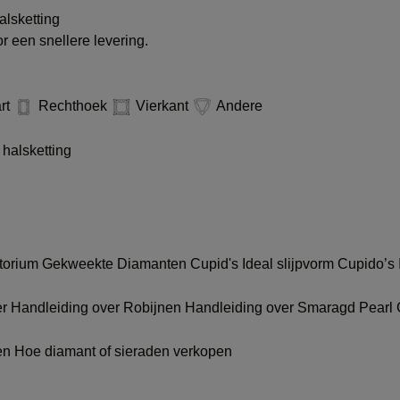
lsketting
 een snellere levering.
rt
Rechthoek
Vierkant
Andere
halsketting
atorium Gekweekte Diamanten
Cupid's Ideal slijpvorm
Cupido’s 
er
Handleiding over Robijnen
Handleiding over Smaragd
Pearl
gen
Hoe diamant of sieraden verkopen