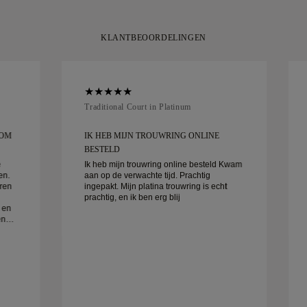
KLANTBEOORDELINGEN
Traditional Court in Platinum
 OM
IK HEB MIJN TROUWRING ONLINE
BESTELD
e
Ik heb mijn trouwring online besteld Kwam
en.
aan op de verwachte tijd. Prachtig
aren
ingepakt. Mijn platina trouwring is echt
prachtig, en ik ben erg blij
 en
end
en
is