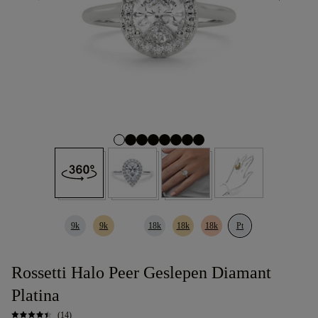
9k
9k
18k
18k
18k
Pt
Rossetti Halo Peer Geslepen Diamant
Platina
(14)