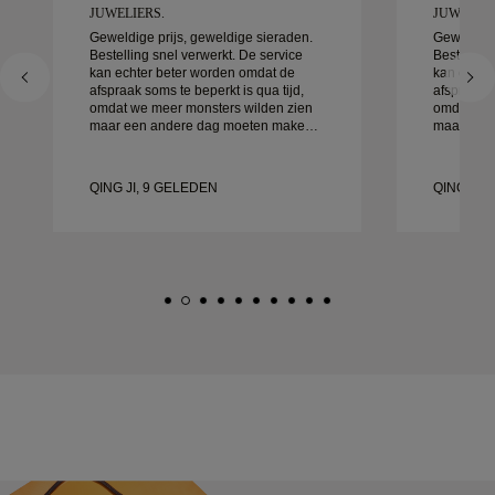
JUWELIERS.
JUWELIER
Geweldige prijs, geweldige sieraden.
Geweldige
Bestelling snel verwerkt. De service
Bestelling
kan echter beter worden omdat de
kan echte
afspraak soms te beperkt is qua tijd,
afspraak s
omdat we meer monsters wilden zien
omdat we 
maar een andere dag moeten maken.
maar een 
Over het algemeen goede ervaring,
Over het 
sieraden van goede kwaliteit. Mijn
sieraden v
vrouw is gelukkig.
vrouw is g
QING JI, 9 GELEDEN
QING JI,