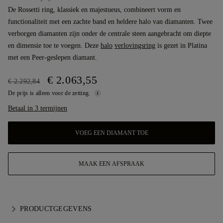
De Rossetti ring, klassiek en majestueus, combineert vorm en
functionaliteit met een zachte band en heldere halo van diamanten. Twee
verborgen diamanten zijn onder de centrale steen aangebracht om diepte
en dimensie toe te voegen. Deze
halo
verlovingsring
is gezet in Platina
met een Peer-geslepen diamant.
€ 2.063,55
€ 2.292,84
De prijs is alleen voor de zetting.
Betaal in 3 termijnen
VOEG EEN DIAMANT TOE
MAAK EEN AFSPRAAK
PRODUCTGEGEVENS