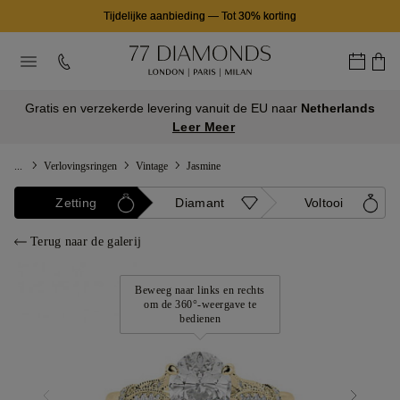
Tijdelijke aanbieding
—
Tot 30% korting
Gratis en verzekerde levering vanuit de EU naar
Netherlands
Leer Meer
...
Verlovingsringen
Vintage
Jasmine
Zetting
Diamant
Voltooi
Terug naar de galerij
Beweeg naar links en rechts
om de 360°-weergave te
bedienen