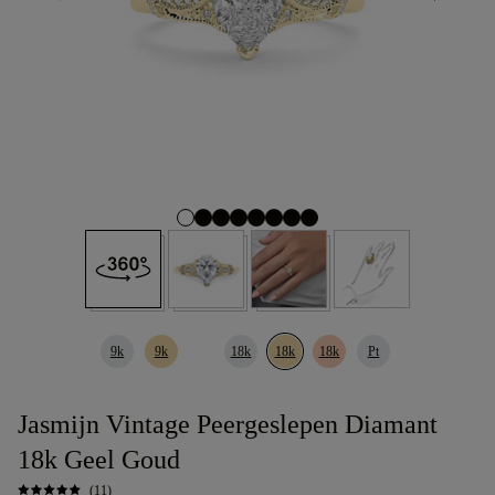
9k
9k
18k
18k
18k
Pt
Jasmijn Vintage Peergeslepen Diamant
18k Geel Goud
(11)