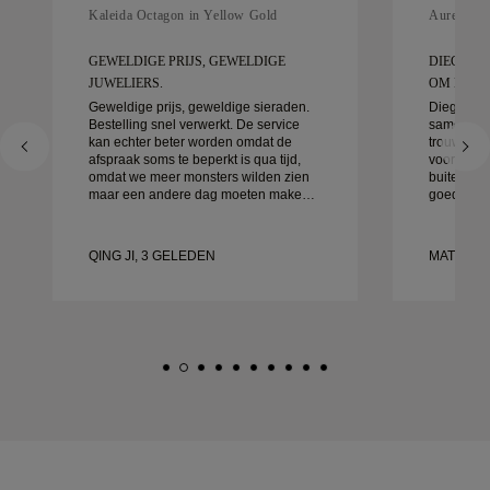
Kaleida Octagon in Yellow Gold
Aurelle in
GEWELDIGE PRIJS, GEWELDIGE
DIEGO W
JUWELIERS.
OM MEE T
Geweldige prijs, geweldige sieraden.
Diego was
Bestelling snel verwerkt. De service
samen te 
kan echter beter worden omdat de
trouwringe
afspraak soms te beperkt is qua tijd,
voor detai
omdat we meer monsters wilden zien
buitengewo
maar een andere dag moeten maken.
goed afgeh
Over het algemeen goede ervaring,
klaar. We 
sieraden van goede kwaliteit. Mijn
ervaring 
vrouw is gelukkig.
aan aan i
QING JI, 3 GELEDEN
MATEUSZ
prachtige