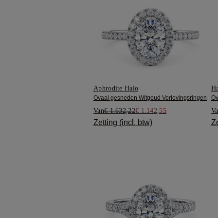
Aphrodite Halo
Ha
Ovaal gesneden Witgoud Verlovingsringen
Ov
Van
€ 1.632,22
€ 1.142,55
V
Zetting (incl. btw)
Ze