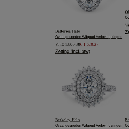
Ol
Ov
V
Battersea Halo
Ze
Ovaal gesneden Witgoud Verlovingsringen
Van
€ 1.800,30
€ 1.620,27
Zetting (incl. btw)
Berkeley Halo
Ed
Ovaal gesneden Witgoud Verlovingsringen
Ov