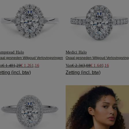
mpstead Halo
Medici Halo
aal gesneden Witgoud Verlovingsringen
Ovaal gesneden Witgoud Verlovingsrin
an
€ 1.401,29
€ 1.261,16
Van
€ 2.343,08
€ 1.640,16
tting (incl. btw)
Zetting (incl. btw)