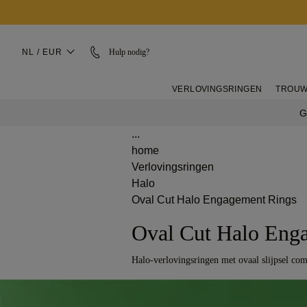
NL / EUR
Hulp nodig?
VERLOVINGSRINGEN
TROUW
G
...
home
Verlovingsringen
Halo
Oval Cut Halo Engagement Rings
Oval Cut Halo Eng
Halo-verlovingsringen met ovaal slijpsel co