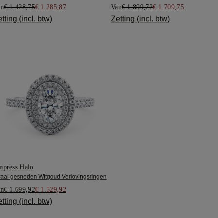
an
€ 1.428,75
€ 1.285,87
Van
€ 1.899,72
€ 1.709,75
tting (incl. btw)
Zetting (incl. btw)
press Halo
aal gesneden Witgoud Verlovingsringen
an
€ 1.699,92
€ 1.529,92
tting (incl. btw)