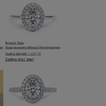
Rossetti Halo
gen
Ovaal gesneden Witgoud Verlovingsringen
Van
€ 1.155,23
€ 1.039,70
Zetting (incl. btw)