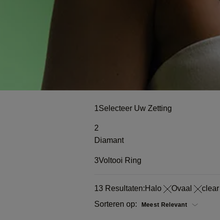
1
Selecteer Uw Zetting
2
Diamant
3
Voltooi Ring
13
Resultaten:
Halo
Ovaal
clear
Sorteren op: