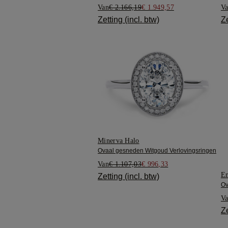
Van
€ 2.166,19
€ 1.949,57
V
Zetting (incl. btw)
Ze
Minerva Halo
Ovaal gesneden Witgoud Verlovingsringen
Van
€ 1.107,03
€ 996,33
Em
Zetting (incl. btw)
Ov
V
Ze