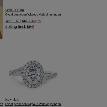
Isabella Halo
Ovaal gesneden Witgoud Verlovingsringen
Van
€ 1.627,66
€ 1.464,89
Zetting (incl. btw)
Kew Halo
gen
Ovaal gesneden Witgoud Verlovingsringen