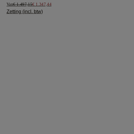
Van
€ 1.497,15
€ 1.347,44
Zetting (incl. btw)