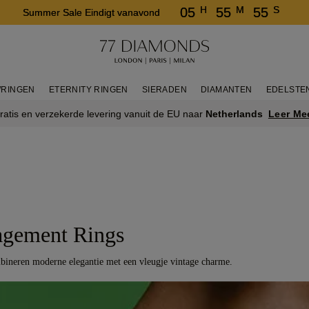
H
M
S
05
55
55
Summer Sale Eindigt vanavond
RINGEN
ETERNITY RINGEN
SIERADEN
DIAMANTEN
EDELSTE
Leer Me
ratis en verzekerde levering vanuit de EU naar
Netherlands
agement Rings
mbineren moderne elegantie met een vleugje vintage charme.