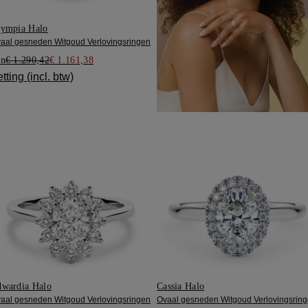
ympia Halo
aal gesneden Witgoud Verlovingsringen
an
€ 1.290,42
€ 1.161,38
tting (incl. btw)
wardia Halo
Cassia Halo
aal gesneden Witgoud Verlovingsringen
Ovaal gesneden Witgoud Verlovingsrin