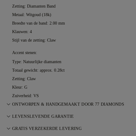
Zetting: Diamanten Band
Metaal:
Witgoud (18k)
Breedte van de band: 2.00 mm
Klauwen: 4
Stijl van de zetting: Claw
Accent stenen:
Type: Natuurlijke diamanten
Totaal gewicht: approx. 0.28ct
Zetting: Claw
Kleur: G
Zuiverheid: VS
ONTWORPEN & HANDGEMAAKT DOOR 77 DIAMONDS
De kunst van juweliersvakmanschap, tot leven gebracht door
LEVENSLEVENDE GARANTIE
de meesterzetters van 77 Diamonds.
Bij elke aankoop bij 77 Diamonds ontvang je een levenslange
GRATIS VERZEKERDE LEVERING
garantie op fabricagefouten. Noodzakelijke reparaties zijn