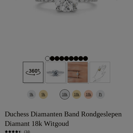
9k
9k
18k
18k
18k
Pt
Duchess Diamanten Band Rondgeslepen
Diamant 18k Witgoud
(34)