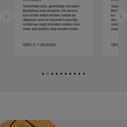
Geweldige prijs, geweldige sieraden.
Geweldige
Bestelling snel verwerkt. De service
Bestelling
kan echter beter worden omdat de
kan echte
afspraak soms te beperkt is qua tijd,
afspraak s
omdat we meer monsters wilden zien
omdat we 
maar een andere dag moeten maken.
maar een 
Over het algemeen goede ervaring,
Over het 
sieraden van goede kwaliteit. Mijn
sieraden v
vrouw is gelukkig.
vrouw is g
QING JI, 7 GELEDEN
QING JI,