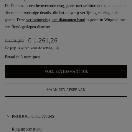
De Duchess is een betoverende ring, gezet met schitterende diamanten en
discrete hartvormige details, die het ontwerp verfijning en elegantie
geven. Deze
verlovingsring
met diamanten band
is gezet in Witgoud met
een Rond-geslepen diamant.
€ 1.261,26
€ 1.801,80
De prijs is alleen voor de zetting.
Betaal in 3 termijnen
VOEG EEN DIAMANT TOE
MAAK EEN AFSPRAAK
PRODUCTGEGEVENS
Ring information: