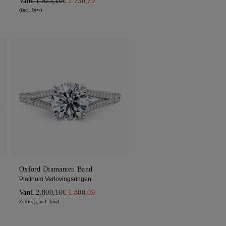
Van
€ 1.923,10
€ 1.730,79
(incl. btw)
Oxford Diamanten Band
Platinum Verlovingsringen
Van
€ 2.000,10
€ 1.800,09
Zetting (incl. btw)