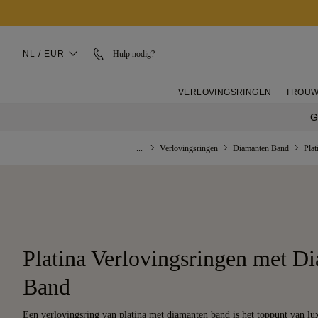
NL / EUR
Hulp nodig?
VERLOVINGSRINGEN
TROUW
G
...
Verlovingsringen
Diamanten Band
Pla
Platina Verlovingsringen met D
Band
Een verlovingsring van platina met diamanten band is het toppunt van lux