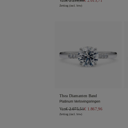
Van
€ 2.239,68
€ 2.015,71
Zetting (incl. btw)
Thea Diamanten Band
Platinum Verlovingsringen
Van
€ 2.075,51
€ 1.867,96
Zetting (incl. btw)