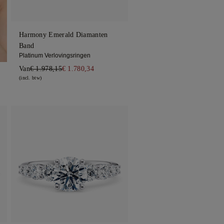
Harmony Emerald Diamanten
Band
Platinum Verlovingsringen
Van
€ 1.978,15
€ 1.780,34
(incl. btw)