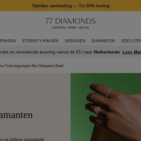
Tijdelijke aanbieding
—
Tot 30% korting
RINGEN
ETERNITY RINGEN
SIERADEN
DIAMANTEN
EDELSTE
Leer Me
ratis en verzekerde levering vanuit de EU naar
Netherlands
tina Verlovingsringen Met Diamanten Band
iamanten
e en tijdloze schoonheid.