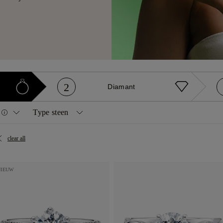
2
Diamant
m
Type steen
Diamanten
Edelstenen
clear all
ond
Princess
Natuurlijk
Saffier
shion
Ovaal
Natuurlijk geel
Robijn
NIEUW
er
Smaragd
In het laboratorium gekweekt
Smaragd
rt
Radiant
scher
Marquise