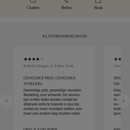
helemaal tevreden zijn met uw aankoop, dan kunt u deze
verpakt en klaar voor jouw moment.
Chatten
Bellen
Book
binnen 30 dagen retourneren of ruilen.
KLANTBEOORDELINGEN
Kaleida Octagon in Yellow Gold
Aurelle in
GEWELDIGE PRIJS, GEWELDIGE
DIEGO W
JUWELIERS.
OM MEE T
Geweldige prijs, geweldige sieraden.
Diego was
Bestelling snel verwerkt. De service
samen te 
kan echter beter worden omdat de
trouwringe
afspraak soms te beperkt is qua tijd,
voor detai
omdat we meer monsters wilden zien
buitengewo
maar een andere dag moeten maken.
goed afgeh
Over het algemeen goede ervaring,
klaar. We 
sieraden van goede kwaliteit. Mijn
ervaring 
vrouw is gelukkig.
aan aan i
QING JI, 5 GELEDEN
MATEUSZ