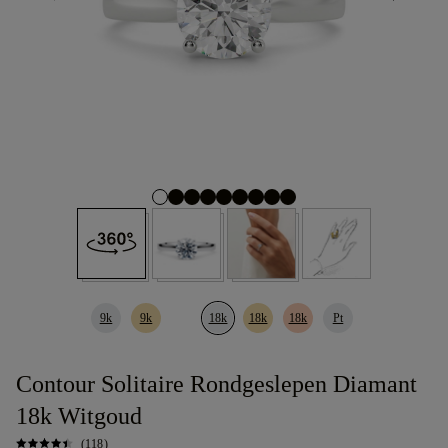
9k
9k
18k
18k
18k
Pt
Contour Solitaire Rondgeslepen Diamant
18k Witgoud
(118)