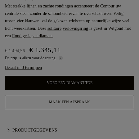
Met strakke lijnen en zachte rondingen accentueert de Contour uw
centrale steen zonder de schoonheid ervan te overschaduwen. Veilig
tussen vier klauwen, zal de gekozen edelsteen op natuurlijke wijze veel
licht weerkaatsen. Deze
solitaire
verlovingsring
is gezet in Witgoud met
een
Rond geslepen diamant
.
€ 1.345,11
€ 1.494,56
De prijs is alleen voor de zetting.
Betaal in 3 termijnen
VOEG EEN DIAMANT TOE
MAAK EEN AFSPRAAK
PRODUCTGEGEVENS