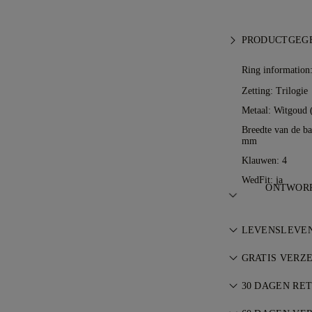
PRODUCTGEG
Ring information
Zetting: Trilogie
Metaal:
Witgoud 
Breedte van de ba
mm
Klauwen: 4
WedFit: ja
ONTWORP
De kunst van ju
LEVENSLEVE
door de meeste
Bij elke aankoo
GRATIS VERZ
levenslange gar
Alle verzendkos
reparaties zijn 
30 DAGEN RE
Wij verzenden uw
Ben je niet voll