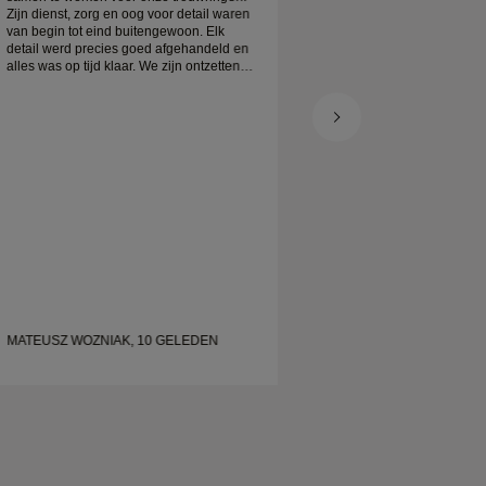
Zijn dienst, zorg en oog voor detail waren
ingepakt. Mijn platin
van begin tot eind buitengewoon. Elk
prachtig, en ik ben er
detail werd precies goed afgehandeld en
alles was op tijd klaar. We zijn ontzettend
blij met de ervaring en bevelen hem ten
zeerste aan aan iedereen die op zoek is
naar prachtige, goed gemaakte
trouwringen.
MATEUSZ WOZNIAK, 10 GELEDEN
SHELLEY, 19 GEL