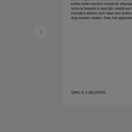
rden omdat de afspraak
echter beter worden omdat de afspra
is qua tijd, omdat we meer
soms te beperkt is qua tijd, omdat we
 zien maar een andere
monsters wilden zien maar een ander
lgemeen
dag moeten maken. Over het algemeen
 sieraden van goede
goede ervaring, sieraden van goede
rouw is gelukkig.
kwaliteit. Mijn vrouw is gelukkig.
LEDEN
QING JI, 3 GELEDEN