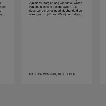
ak
Zijn dienst, zorg en oog voor detail waren
 meer
van begin tot eind buitengewoon. Elk
e
detail werd precies goed afgehandeld en
alles was op tijd klaar. We zijn ontzettend
blij met de ervaring en bevelen hem ten
zeerste aan aan iedereen die op zoek is
naar prachtige, goed gemaakte
trouwringen.
MATEUSZ WOZNIAK, 10 GELEDEN