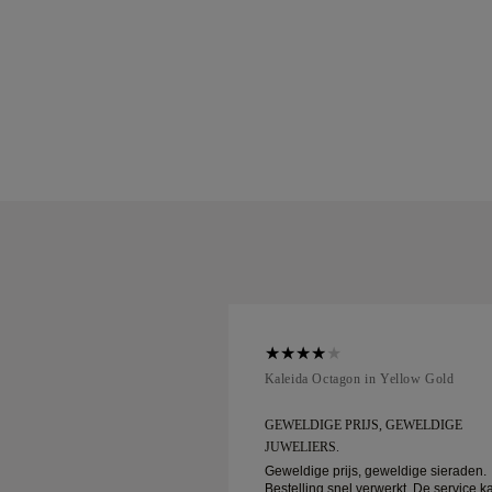
ellow Gold
Kaleida Octagon in Yellow Gold
IJS, GEWELDIGE
GEWELDIGE PRIJS, GEWELDIGE
JUWELIERS.
, geweldige sieraden.
Geweldige prijs, geweldige sieraden.
verwerkt. De service kan
Bestelling snel verwerkt. De service k