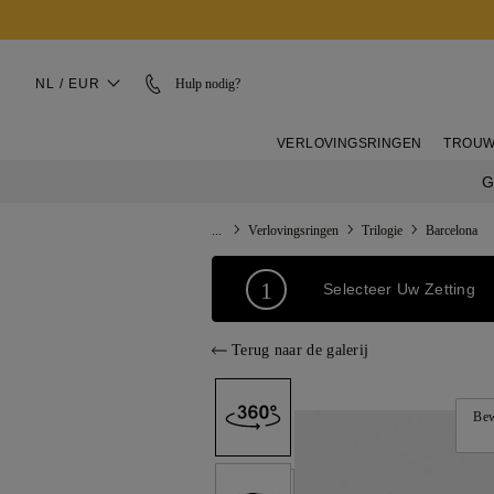
NL / EUR
Hulp nodig?
VERLOVINGSRINGEN
TROUW
G
...
Verlovingsringen
Trilogie
Barcelona
1
Selecteer Uw Zetting
Terug naar de galerij
Bew