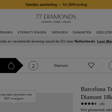
Tijdelijke aanbieding
—
Tot 30% korting
RINGEN
ETERNITY RINGEN
SIERADEN
DIAMANTEN
EDELSTE
Leer Me
ratis en verzekerde levering vanuit de EU naar
Netherlands
2
Diamant
Barcelona Tr
eeg muis zijwaarts voor
Diamant 18k
360°-weergave
(38)
Drie glinsterende ede