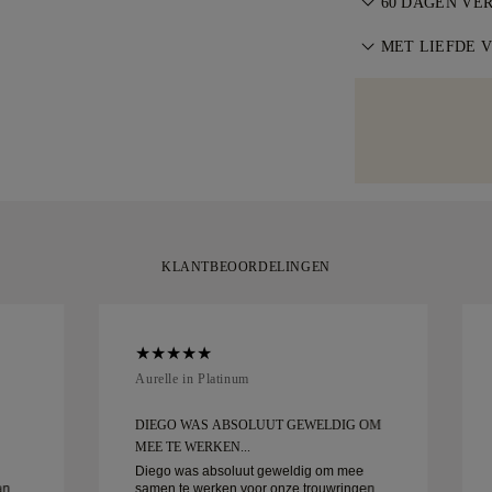
via de speciale
60 DAGEN VE
binnen 30 dagen
rechtstreeks na
Voor de perfect
voorwaarden
MET LIEFDE 
.
bestellingen om
verstellen binn
voorkomen. Voor
Wij besteden ex
maatbeleid
.
gebruiken wij e
handgemaakte it
zoals Malca-Ami
gele doos, stijl
tevreden zijn m
30 dagen retour
KLANTBEOORDELINGEN
Aurelle in Platinum
DIEGO WAS ABSOLUUT GEWELDIG OM
MEE TE WERKEN...
Diego was absoluut geweldig om mee
an
samen te werken voor onze trouwringen.