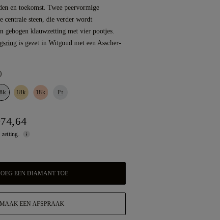
eden en toekomst. Twee peervormige
 centrale steen, die verder wordt
n gebogen klauwzetting met vier pootjes.
gsring
is gezet in Witgoud met een Asscher-
)
8k
18k
18k
Pt
074,64
 zetting.
OEG EEN DIAMANT TOE
MAAK EEN AFSPRAAK