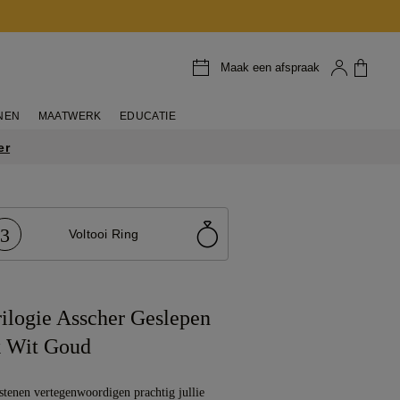
Maak een afspraak
NEN
MAATWERK
EDUCATIE
er
3
Voltooi Ring
ilogie Asscher Geslepen
 Wit Goud
lstenen vertegenwoordigen prachtig jullie