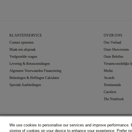
KLANTENSERVICE
OVER ONS
Contact opnemen
Ons Verhaal
Maak een afspraak
Onze Showrooms
Veelgestelde vragen
Onze Beloftes
Levering & Retourzendingen
Verantwoordelijke 
Algemene Voorwaarden Financiering
Media
Belastingen & Heffingen Calculator
Awards
Speciale Aanbiedingen
Testimonials
Carrières
The Notebook
Zetting Selectie
We use cookies to personalise our services and improve performance. B
Barcelona, Witgoud (18k)
©2026 77 Diamonds GmbH -
Schumannstraße 27. 60325 F
storing of cookies on your device to enhance your experience. Prefer 