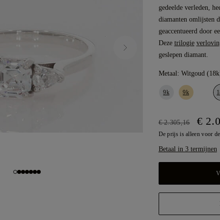
gedeelde verleden, h
diamanten omlijsten de
geaccentueerd door ee
Deze
trilogie
verlovin
geslepen diamant.
Metaal:
Witgoud (18k
9k
9k
1
€ 2.
€ 2.305,16
De prijs is alleen voor de
Betaal in 3 termijnen
V