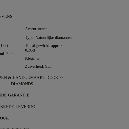
EVENS
:
Accent stenen:
Type: Natuurlijke diamanten
(18k)
Totaal gewicht: approx.
0.30ct
nd: 2.20
Kleur: G
Zuiverheid: SI1
EN & HANDGEMAAKT DOOR 77
DIAMONDS
weliersvakmanschap, tot leven gebracht
NDE GARANTIE
rzetters van 77 Diamonds.
p bij 77 Diamonds ontvang je een
EKERDE LEVERING
antie op fabricagefouten. Noodzakelijke
ten zijn gratis, ongeacht waar u woont.
kosteloos. Zie onze
TOUR
voorwaarden
.
 artikel risicovrij & volledig verzekerd
edig tevreden, dan kun je je aankoop