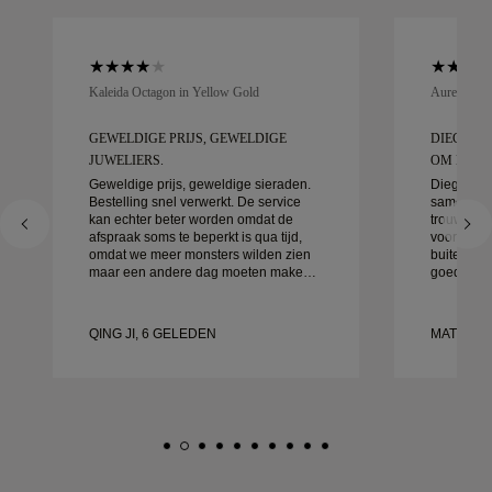
Kaleida Octagon in Yellow Gold
Aurelle in 
GEWELDIGE PRIJS, GEWELDIGE
DIEGO W
JUWELIERS.
OM MEE T
Geweldige prijs, geweldige sieraden.
Diego was
Bestelling snel verwerkt. De service
samen te 
kan echter beter worden omdat de
trouwringe
afspraak soms te beperkt is qua tijd,
voor detai
omdat we meer monsters wilden zien
buitengewo
maar een andere dag moeten maken.
goed afgeh
Over het algemeen goede ervaring,
klaar. We 
sieraden van goede kwaliteit. Mijn
ervaring 
vrouw is gelukkig.
aan aan i
QING JI, 6 GELEDEN
MATEUSZ
prachtige