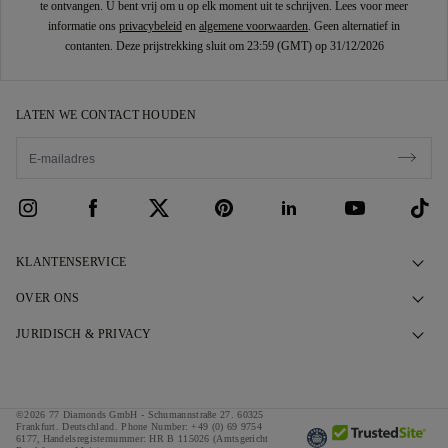
te ontvangen. U bent vrij om u op elk moment uit te schrijven. Lees voor meer
informatie ons
privacybeleid
en
algemene voorwaarden
. Geen alternatief in
contanten. Deze prijstrekking sluit om 23:59 (GMT) op 31/12/2026
LATEN WE CONTACT HOUDEN
KLANTENSERVICE
Contact opnemen
OVER ONS
Maak een afspraak
Ons Verhaal
JURIDISCH & PRIVACY
Veelgestelde vragen
Onze Showrooms
Privacybeleid
Levering & Retourzendingen
Onze Beloftes
Cookie beleid
©2026 77 Diamonds GmbH -
Schumannstraße 27. 60325
Algemene Voorwaarden Financiering
Verantwoordelijke Inkoop
Frankfurt. Deutschland.
Phone Number:
+49 (0) 69 9754
Algemene Voorwaarden
6177,
Handelsregisternummer: HR B 115026 (Amtsgericht