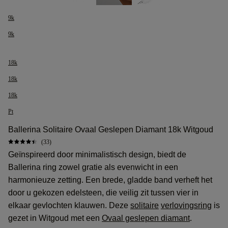
9k
9k
18k
18k
18k
Pt
Ballerina Solitaire Ovaal Geslepen Diamant 18k Witgoud
(33)
Geïnspireerd door minimalistisch design, biedt de
Ballerina ring zowel gratie als evenwicht in een
harmonieuze zetting. Een brede, gladde band verheft het
door u gekozen edelsteen, die veilig zit tussen vier in
elkaar gevlochten klauwen. Deze
solitaire
verlovingsring
is
gezet in Witgoud met een
Ovaal geslepen diamant
.