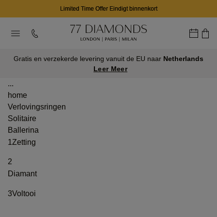
Limited Time Offer Eindigt binnenkort
Gratis en verzekerde levering vanuit de EU naar
Netherlands
Leer Meer
...
home
Verlovingsringen
Solitaire
Ballerina
1
Zetting
2
Diamant
3
Voltooi